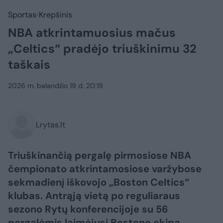
Sportas
Krepšinis
NBA atkrintamuosius mačus
„Celtics“ pradėjo triuškinimu 32
taškais
2026 m. balandžio 19 d. 20:19
Lrytas.lt
Triuškinančią pergalę pirmosiose NBA
čempionato atkrintamosiose varžybose
sekmadienį iškovojo „Boston Celtics“
klubas. Antrąją vietą po reguliaraus
sezono Rytų konferencijoje su 56
pergalėmis laimėjusi Bostono ekipa