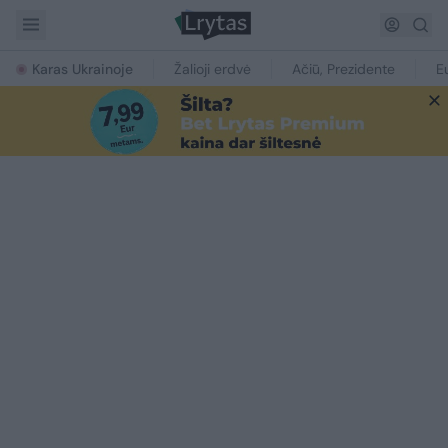
Karas Ukrainoje
Žalioji erdvė
Ačiū, Prezidente
E