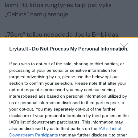
laimi 1:0, kitos rungtynės taip pat vyks
„Celtics“ namų arenoje.
„76ers“ toliau nepadeda Joelis Embiidas,
kuris sveiksta po apendicito operacijos.
Lrytas.lt -
Do Not Process My Personal Information
„Celtics“ nei karto neatsiliko ir jau po pirmojo
If you wish to opt-out of the sale, sharing to third parties, or
processing of your personal or sensitive information for
kėlinio pirmavo 15 taškų persvara. Vėliau
targeted advertising by us, please use the below opt-out
komandas skyrė ir 33 taškai.
section to confirm your selection. Please note that after your
opt-out request is processed you may continue seeing
interest-based ads based on personal information utilized by
us or personal information disclosed to third parties prior to
Susiję straipsniai
your opt-out. You may separately opt-out of the further
disclosure of your personal information by third parties on the
IAB’s list of downstream participants. This information may
also be disclosed by us to third parties on the
IAB’s List of
Downstream Participants
that may further disclose it to other