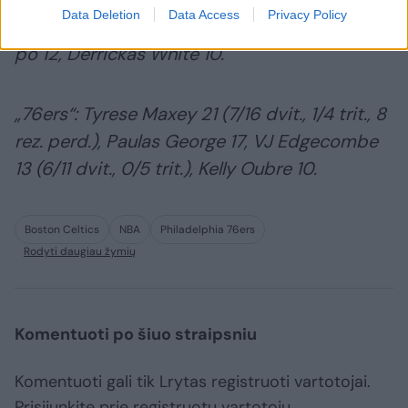
Data Deletion
Data Access
Privacy Policy
perd.) ir Samas Hauseris (4/6 trit., 7 atk. kam.)
po 12, Derrickas White 10.
„76ers“: Tyrese Maxey 21 (7/16 dvit., 1/4 trit., 8
rez. perd.), Paulas George 17, VJ Edgecombe
13 (6/11 dvit., 0/5 trit.), Kelly Oubre 10.
Boston Celtics
NBA
Philadelphia 76ers
Rodyti daugiau žymių
Komentuoti po šiuo straipsniu
Komentuoti gali tik Lrytas registruoti vartotojai.
Prisijunkite prie registruotų vartotojų