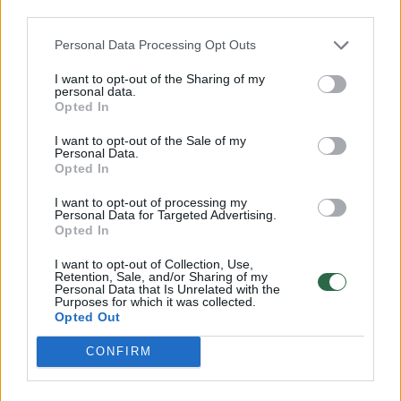
third parties.
Personal Data Processing Opt Outs
I want to opt-out of the Sharing of my
personal data.
Opted In
Savo vaidmenį turėjęs J.
„Lakers“
I want to opt-out of the Sale of my
Personal Data.
Valančiūnas atsidarė pergalių
netikėtas
Opted In
kraitį NBA atkrintamuosiuose
mačuose
I want to opt-out of processing my
Personal Data for Targeted Advertising.
Opted In
I want to opt-out of Collection, Use,
Retention, Sale, and/or Sharing of my
Personal Data that Is Unrelated with the
Purposes for which it was collected.
„Celtics“: Jaylenas Brownas 26 (9/19 dvit.),
Opted Out
Jaysonas Tatumas 25 (8/10 dvit., 1/7 trit., 11
CONFIRM
atk. kam., 7 rez. perd.), Neemias Queta 13 (5/5
dvit.), Paytonas Pritchardas (2/9 trit., 6 rez.