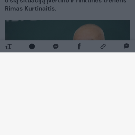
o šią situaciją įvertino ir rinktinės treneris
Rimas Kurtinaitis.
Daugiau nuotraukų (1)
Paskutiniu momentu iš kandidatų sąrašo
iškrito Arnas Butkevičius, kuriam atsinaujino
senos traumos padariniai. Į nacionalinę ekipą