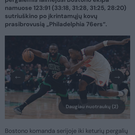
namuose 123:91 (33:18, 31:28, 31:25, 28:20)
sutriuškino po įkrintamųjų kovų
prasibrovusią „Philadelphia 76ers“.
Daugiau nuotraukų (2)
Bostono komanda serijoje iki keturių pergalių