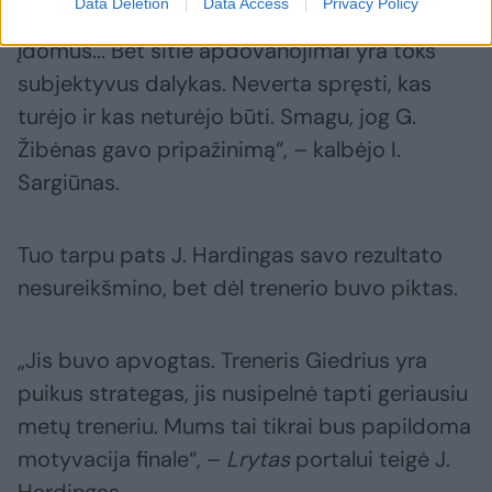
Data Deletion
Data Access
Privacy Policy
nebuvo tarp MVP nominantų. Čia buvo toks
įdomus... Bet šitie apdovanojimai yra toks
subjektyvus dalykas. Neverta spręsti, kas
turėjo ir kas neturėjo būti. Smagu, jog G.
Žibėnas gavo pripažinimą“, – kalbėjo I.
Sargiūnas.
Tuo tarpu pats J. Hardingas savo rezultato
nesureikšmino, bet dėl trenerio buvo piktas.
„Jis buvo apvogtas. Treneris Giedrius yra
puikus strategas, jis nusipelnė tapti geriausiu
metų treneriu. Mums tai tikrai bus papildoma
motyvacija finale“, –
Lrytas
portalui teigė J.