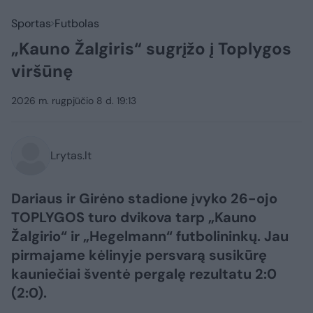
Sportas
Futbolas
„Kauno Žalgiris“ sugrįžo į Toplygos
viršūnę
2026 m. rugpjūčio 8 d. 19:13
Lrytas.lt
Dariaus ir Girėno stadione įvyko 26-ojo
TOPLYGOS turo dvikova tarp „Kauno
Žalgirio“ ir „Hegelmann“ futbolininkų. Jau
pirmajame kėlinyje persvarą susikūrę
kauniečiai šventė pergalę rezultatu 2:0
(2:0).