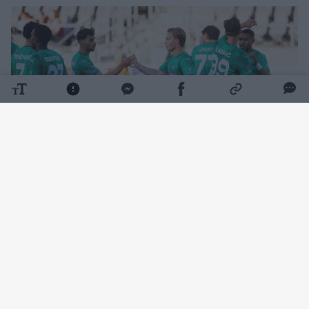
Daugiau nuotraukų (12)
Rungtynių pradžia klostėsi ramiai – kartą
šalia žalgiriečių vartų smūgiavo Wesley
Gabrielis, o Željko Sopičius buvo priverstas
atlikti keitimą. Rungtynių tęsti negalėjo Luka
Račičius, kurį pakeitė kitas vidurio gynėjas