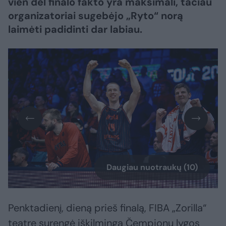
vien dėl finalo fakto yra maksimali, tačiau
organizatoriai sugebėjo „Ryto“ norą
laimėti padidinti dar labiau.
Daugiau nuotraukų (10)
Penktadienį, dieną prieš finalą, FIBA „Zorilla“
teatre surengė iškilmingą Čempionų lygos