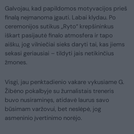
Galvojau, kad papildomos motyvacijos prieš
finalą neįmanoma įgauti. Labai klydau. Po
ceremonijos sutikus „Ryto“ krepšininkus
iškart pasijautė finalo atmosfera ir tapo
aišku, jog vilniečiai sieks daryti tai, kas jiems
sekasi geriausiai – tildyti jais netikinčius
žmones.
Visgi, jau penktadienio vakare vykusiame G.
Žibėno pokalbyje su žurnalistais treneris
buvo nusiraminęs, atidavė laurus savo
būsimam varžovui, bet neslėpė, jog
asmeninio įvertinimo norėjo.