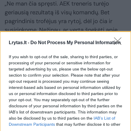
„Ne man čia spręsti. AEK treneris turėjo
geriausią rezultatą iš visų komandų. Bet
pagrindinis trofėjus yra rytoj, dėl jo čia ir
susirinkome. Nežinau, ar verta šnekėti apie
trenerio apdovanojimą. Aišku, būtų smagu jį
Lrytas.lt -
Do Not Process My Personal Information
turėti.
If you wish to opt-out of the sale, sharing to third parties, or
processing of your personal or sensitive information for
Treneris laimi – vertinamas vienaip, pralaimi
targeted advertising by us, please use the below opt-out
– kur kas kitaip kažkodėl. Aš su tuo visiškai
section to confirm your selection. Please note that after your
opt-out request is processed you may continue seeing
nesutinku. Patikėkite, treneriai daro lygiai tą
interest-based ads based on personal information utilized by
patį darbą, ar jie laimi, ar pralaimi. Kitą dieną
us or personal information disclosed to third parties prior to
your opt-out. You may separately opt-out of the further
jie atsikelia, turi tą pačią rutiną“, – teigė
disclosure of your personal information by third parties on the
treneris.
IAB’s list of downstream participants. This information may
also be disclosed by us to third parties on the
IAB’s List of
Downstream Participants
that may further disclose it to other
Visgi „Ryto“ strategas pareiškė, jog
third parties.