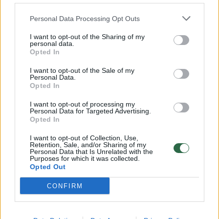
žinodamas J. Hardingo charakterį mano,
Personal Data Processing Opt Outs
kad gynėjas tokį savo neįvertinimą sugebės
I want to opt-out of the Sharing of my
paversti papildoma motyvacija.
personal data.
Opted In
I want to opt-out of the Sale of my
„Startiniame penkete jis nusipelnė vietos be
Personal Data.
Opted In
abejonės, o ar nusipelnė trejetuko? Manau,
jog ryt jis turės papildomos motyvacijos
I want to opt-out of processing my
Personal Data for Targeted Advertising.
įrodyti finale“, – užtikrintai kalbėjo G. Žibėnas.
Opted In
I want to opt-out of Collection, Use,
Retention, Sale, and/or Sharing of my
Dėl J. Hardingo nepatekimo tarp MVP
Personal Data that Is Unrelated with the
Purposes for which it was collected.
kandidatų itin nusistebėjo ir Ignas Sargiūnas.
Opted Out
CONFIRM
„Ne man spręsti. Labai smagu, kad buvo
nominuotas. Gaila, kad Jerricko Hardingo