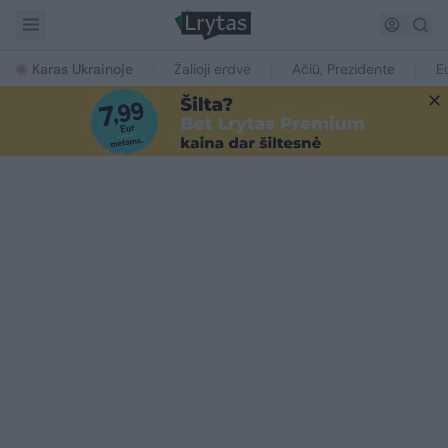
Karas Ukrainoje
Žalioji erdvė
Ačiū, Prezidente
E