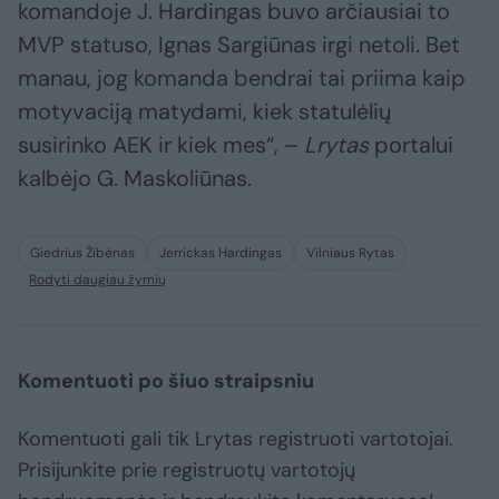
komandoje J. Hardingas buvo arčiausiai to
MVP statuso, Ignas Sargiūnas irgi netoli. Bet
manau, jog komanda bendrai tai priima kaip
motyvaciją matydami, kiek statulėlių
susirinko AEK ir kiek mes“, –
Lrytas
portalui
kalbėjo G. Maskoliūnas.
Giedrius Žibėnas
Jerrickas Hardingas
Vilniaus Rytas
Rodyti daugiau žymių
Komentuoti po šiuo straipsniu
Komentuoti gali tik Lrytas registruoti vartotojai.
Prisijunkite prie registruotų vartotojų