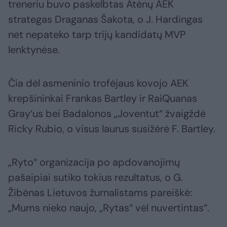
treneriu buvo paskelbtas Atėnų AEK
strategas Draganas Šakota, o J. Hardingas
net nepateko tarp trijų kandidatų MVP
lenktynėse.
Čia dėl asmeninio trofėjaus kovojo AEK
krepšininkai Frankas Bartley ir RaiQuanas
Gray‘us bei Badalonos „Joventut“ žvaigždė
Ricky Rubio, o visus laurus susižėrė F. Bartley.
„Ryto“ organizacija po apdovanojimų
pašaipiai sutiko tokius rezultatus, o G.
Žibėnas Lietuvos žurnalistams pareiškė:
„Mums nieko naujo, „Rytas“ vėl nuvertintas“.