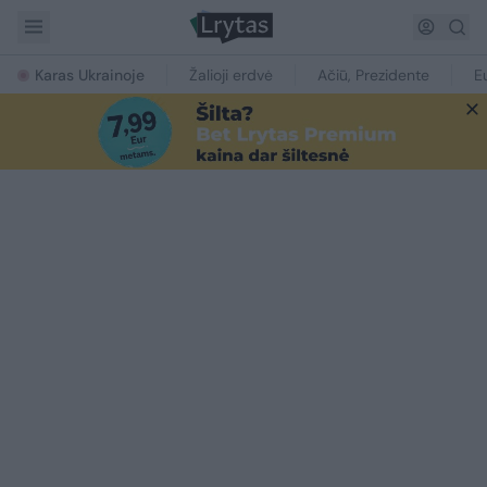
Karas Ukrainoje
Žalioji erdvė
Ačiū, Prezidente
E