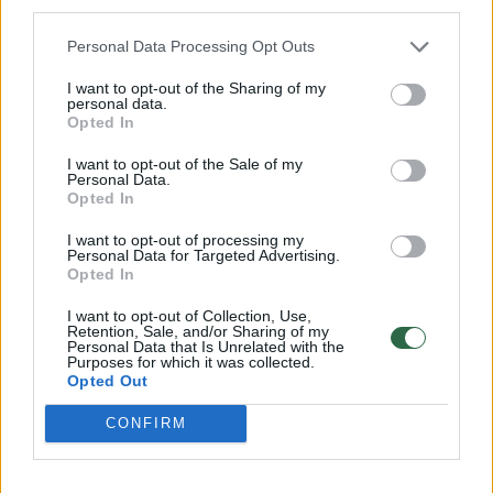
third parties.
Personal Data Processing Opt Outs
Pasiruoškite: skelbiama, kada
Justė Jo
I want to opt-out of the Sharing of my
personal data.
planuojamas „NBA Europe“
rezultat
Opted In
lygos startas
karjeros
I want to opt-out of the Sale of my
Personal Data.
Opted In
I want to opt-out of processing my
Personal Data for Targeted Advertising.
Opted In
Geriausiai besiginančio lygos žaidėjo
rinkimuose savo balsus atidavė lygos
I want to opt-out of Collection, Use,
Retention, Sale, and/or Sharing of my
treneriai, ekspertai bei žiniasklaidos atstovai.
Personal Data that Is Unrelated with the
Purposes for which it was collected.
Opted Out
M. Normantas šiame Ispanijos krepšinio lygos
CONFIRM
sezone vidutiniškai per dvikovą įmeta po 7,9
taško, atkovoja po 2,2 kamuolio ir atlieka po