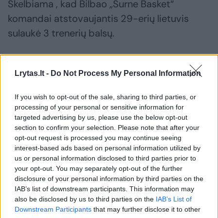
Skelbiama , kad Bilbao „Surne Basket“
komandai atstovaujantis 29-erių lietuvis
sulaukė 3 trenerių balsų.
Tuo metu W. Tavaresas gavo 33 balsus ir
Lrytas.lt -
Do Not Process My Personal Information
iškovojo penktąjį geriausiai besiginančio
žaidėjo titulą Ispanijoje.
If you wish to opt-out of the sale, sharing to third parties, or
processing of your personal or sensitive information for
targeted advertising by us, please use the below opt-out
section to confirm your selection. Please note that after your
Susiję straipsniai
opt-out request is processed you may continue seeing
interest-based ads based on personal information utilized by
us or personal information disclosed to third parties prior to
your opt-out. You may separately opt-out of the further
disclosure of your personal information by third parties on the
IAB’s list of downstream participants. This information may
also be disclosed by us to third parties on the
IAB’s List of
Downstream Participants
that may further disclose it to other