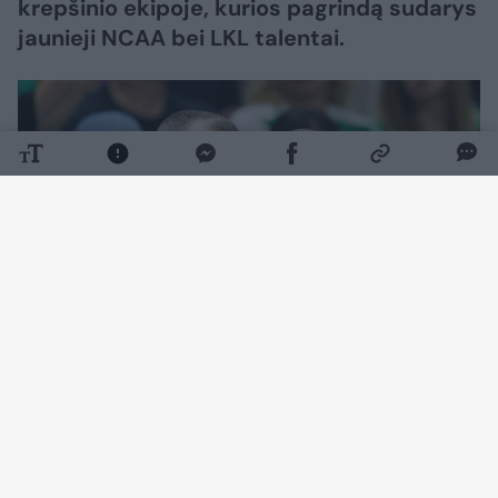
krepšinio ekipoje, kurios pagrindą sudarys
jaunieji NCAA bei LKL talentai.
Daugiau nuotraukų (3)
„Labai gerbiu Lietuvos krepšinį, asmeniškai
esu susidūręs su jūsų iškiliais žaidėjais,