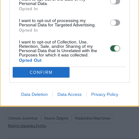
lygą
istorijoj
Personal Data.
(1)
Opted In
I want to opt-out of processing my
Personal Data for Targeted Advertising.
Opted In
I want to opt-out of Collection, Use,
Retention, Sale, and/or Sharing of my
Kovoje dėl bronzos susitiks Klaipėdos
Personal Data that Is Unrelated with the
Purposes for which it was collected.
„Neptūnas“ ir Panevėžio „Lietkabelis“.
Opted Out
CONFIRM
Serija startuos birželio 5 dieną Klaipėdoje, o
visos serijos rungtynės vyks parą anksčiau
Data Deletion
Data Access
Privacy Policy
nei didžiajame finale.
Utenos Juventus
Kauno Žalgiris
Klaipėdos Neptūnas
Rodyti daugiau žymių