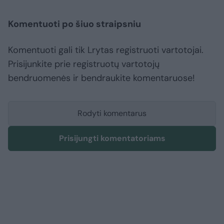
Komentuoti po šiuo straipsniu
Komentuoti gali tik Lrytas registruoti vartotojai.
Prisijunkite prie registruotų vartotojų
bendruomenės ir bendraukite komentaruose!
Rodyti komentarus
Prisijungti komentatoriams