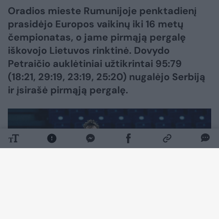
Oradios mieste Rumunijoje penktadienį
prasidėjo Europos vaikinų iki 16 metų
čempionatas, o jame pirmąją pergalę
iškovojo Lietuvos rinktinė. Dovydo
Petraičio auklėtiniai užtikrintai 95:79
(18:21, 29:19, 23:19, 25:20) nugalėjo Serbiją
ir įsirašė pirmąją pergalę.