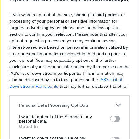
Jeigu prireiks, ketvirtosios ir penktosios
serijos rungtynės vyks birželio 14 (Utena) ir 16
If you wish to opt-out of the sale, sharing to third parties, or
(Kaune) dienomis.
processing of your personal or sensitive information for
targeted advertising by us, please use the below opt-out
section to confirm your selection. Please note that after your
opt-out request is processed you may continue seeing
Susiję straipsniai
interest-based ads based on personal information utilized by
us or personal information disclosed to third parties prior to
your opt-out. You may separately opt-out of the further
disclosure of your personal information by third parties on the
IAB’s list of downstream participants. This information may
also be disclosed by us to third parties on the
IAB’s List of
Downstream Participants
that may further disclose it to other
third parties.
Personal Data Processing Opt Outs
I want to opt-out of the Sharing of my
personal data.
Istorinė pergalė atvėrė
Istorinis
Opted In
„Juventus“ duris į Čempionų
„Juventu
I want to opt-out of the Sale of my