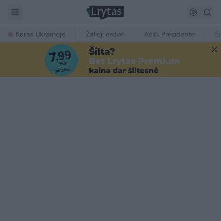
Karas Ukrainoje
Žalioji erdvė
Ačiū, Prezidente
E