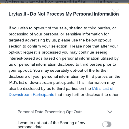
Antroje vietoje liko amerikiečiai. Jų laikas –
37,66 sek.
Lrytas.lt -
Do Not Process My Personal Information
If you wish to opt-out of the sale, sharing to third parties, or
Bronza būtų atitekusi Didžiosios Britanijos
processing of your personal or sensitive information for
ketvertui, tačiau už taisyklių pažeidimą britai
targeted advertising by us, please use the below opt-out
buvo diskvalifikuoti, o medalius atsiėmė
section to confirm your selection. Please note that after your
opt-out request is processed you may continue seeing
Kanados sprinteriai.
interest-based ads based on personal information utilized by
us or personal information disclosed to third parties prior to
your opt-out. You may separately opt-out of the further
U.Boltui tai buvo jau aštuntasis pasaulio
disclosure of your personal information by third parties on the
čempionatų auksas per visą karjerą. Vien
IAB’s list of downstream participants. This information may
also be disclosed by us to third parties on the
IAB’s List of
šiose planetos pirmenybėse Maskvoje 26
Downstream Participants
that may further disclose it to other
metų sprinteris nuskynė tris aukso medalius.
third parties.
Personal Data Processing Opt Outs
1. Jamaika 37.36 WL
I want to opt-out of the Sharing of my
personal data.