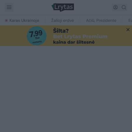
Karas Ukrainoje
Žalioji erdvė
Ačiū, Prezidente
E