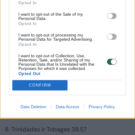
Opted In
2. JAV 37.66
I want to opt-out of the Sale of my
Personal Data.
Opted In
3. Didžioji Britanija 37.80 SB
I want to opt-out of processing my
Personal Data for Targeted Advertising.
Opted In
4. Kanada 37.92 SB
I want to opt-out of Collection, Use,
Retention, Sale, and/or Sharing of my
Personal Data that Is Unrelated with the
5. Vokietija 38.04 SB
Purposes for which it was collected.
Opted Out
CONFIRM
6. Olandija 38.37 SB
Data Deletion
Data Access
Privacy Policy
7. Japonija 38.39
8. Trinidadas ir Tobagas 38.57