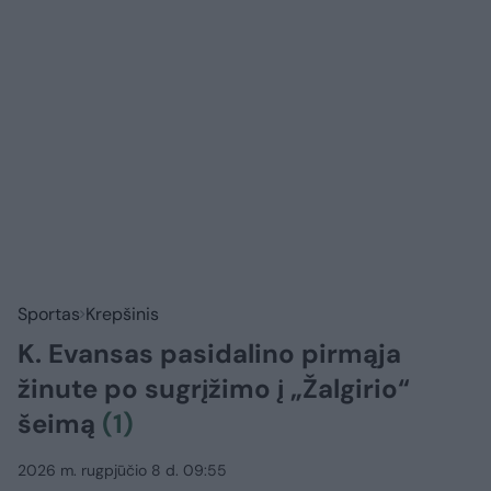
Sportas
Krepšinis
K. Evansas pasidalino pirmąja
žinute po sugrįžimo į „Žalgirio“
šeimą
(1)
2026 m. rugpjūčio 8 d. 09:55