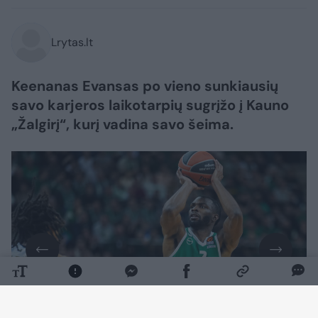
Lrytas.lt
Keenanas Evansas po vieno sunkiausių
savo karjeros laikotarpių sugrįžo į Kauno
„Žalgirį“, kurį vadina savo šeima.