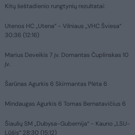
Kitų šeštadienio rungtynių rezultatai:
Utenos HC „Utena“ - Vilniaus „VHC Šviesa“
30:36 (12:16)
Marius Deveikis 7 įv. Domantas Čuplinskas 10
įv.
Šarūnas Agurkis 6 Skirmantas Plėta 6
Mindaugas Agurkis 6 Tomas Bernatavičius 6
Šiaulių SM „Dubysa-Gubernija“ - Kauno „LSU-
Lūšis“ 28:30 (15:12)