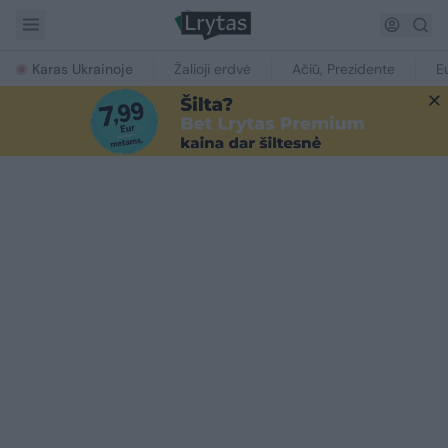
Karas Ukrainoje
Žalioji erdvė
Ačiū, Prezidente
E