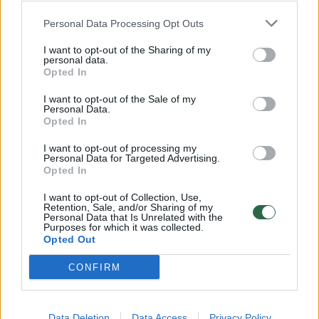
Mindaugas Urbonas 5 Martynas Žala 6
Personal Data Processing Opt Outs
Vaidas Drevinskas 5 Jūris Aganauskas 3
I want to opt-out of the Sharing of my
personal data.
Opted In
Lietuvos rankinio lygos turnyro lentelė (vieta,
I want to opt-out of the Sale of my
Personal Data.
komanda, rungtynės, pergalės, lygiosios,
Opted In
pralaimėjimai, įvarčiai, taškai):
I want to opt-out of processing my
Personal Data for Targeted Advertising.
Opted In
1. Klaipėdos „Dragūnas“ 9 8 1 0 296:226 17
I want to opt-out of Collection, Use,
Retention, Sale, and/or Sharing of my
Personal Data that Is Unrelated with the
Purposes for which it was collected.
2. Vilniaus VHC „Šviesa“ 10 6 1 3 302:269 13
Opted Out
CONFIRM
3. Varėnos „Ūla“ 10 6 1 3 275:238 13
Data Deletion
Data Access
Privacy Policy