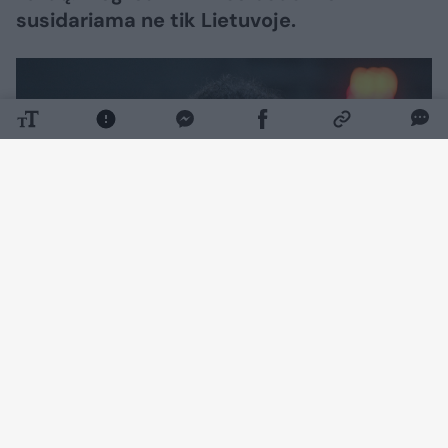
susidariama ne tik Lietuvoje.
Daugiau nuotraukų (3)
Pastaruoju metu Belgijos krepšinį purto
skandalas. 18-mečių rinktinėje dominavęs ir
įspūdingus skaičius demonstravęs Aaronas