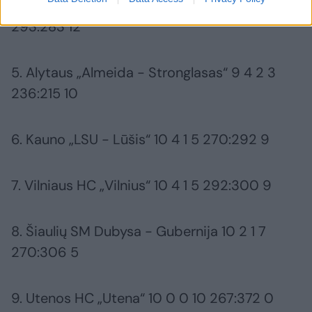
4. Kauno „Granitas - Gaja - Karys“ 10 6 0 4
293:283 12
5. Alytaus „Almeida - Stronglasas“ 9 4 2 3
236:215 10
6. Kauno „LSU - Lūšis“ 10 4 1 5 270:292 9
7. Vilniaus HC „Vilnius“ 10 4 1 5 292:300 9
8. Šiaulių SM Dubysa - Gubernija 10 2 1 7
270:306 5
9. Utenos HC „Utena“ 10 0 0 10 267:372 0