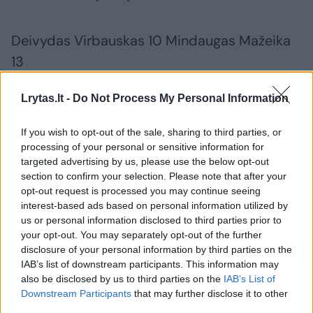
Deivydas Virbauskas 10 Mindaugas Mažeika
13
Lrytas.lt -
Do Not Process My Personal Information
Aivaras Budrys 8 Saulius Katkevičius 6
If you wish to opt-out of the sale, sharing to third parties, or
processing of your personal or sensitive information for
Artūras Strupas 3 Arūnas Urbonas 4
targeted advertising by us, please use the below opt-out
section to confirm your selection. Please note that after your
opt-out request is processed you may continue seeing
Kauno „Granitas-Gaja-Karys“ - Vilniaus HC
interest-based ads based on personal information utilized by
„Vilnius“ 39:30 (21:18)
us or personal information disclosed to third parties prior to
your opt-out. You may separately opt-out of the further
disclosure of your personal information by third parties on the
Aurimas Balčiūnas 7 Andrius Kliorė 7
IAB’s list of downstream participants. This information may
also be disclosed by us to third parties on the
IAB’s List of
Downstream Participants
that may further disclose it to other
third parties.