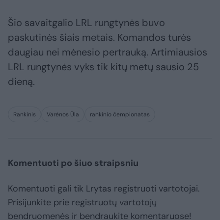
Šio savaitgalio LRL rungtynės buvo
paskutinės šiais metais. Komandos turės
daugiau nei mėnesio pertrauką. Artimiausios
LRL rungtynės vyks tik kitų metų sausio 25
dieną.
Rankinis
Varėnos Ūla
rankinio čempionatas
Komentuoti po šiuo straipsniu
Komentuoti gali tik Lrytas registruoti vartotojai.
Prisijunkite prie registruotų vartotojų
bendruomenės ir bendraukite komentaruose!