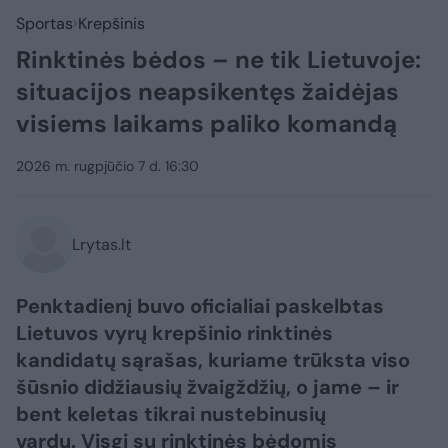
Sportas
Krepšinis
Rinktinės bėdos – ne tik Lietuvoje:
situacijos neapsikentęs žaidėjas
visiems laikams paliko komandą
2026 m. rugpjūčio 7 d. 16:30
Lrytas.lt
Penktadienį buvo oficialiai paskelbtas
Lietuvos vyrų krepšinio rinktinės
kandidatų sąrašas, kuriame trūksta viso
šūsnio didžiausių žvaigždžių, o jame – ir
bent keletas tikrai nustebinusių
vardų. Visgi su rinktinės bėdomis