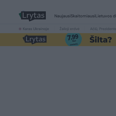
Naujausi
Skaitomiausi
Lietuvos d
Karas Ukrainoje
Žalioji erdvė
Ačiū, Prezident