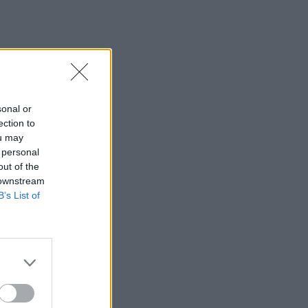
sonal or
ection to
ou may
 personal
out of the
 downstream
B’s List of