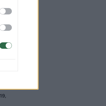
 19:24
a
19,