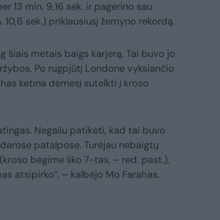
er 13 min. 9,16 sek. ir pagerino sau
 10,6 sek.) priklausiusį žemyno rekordą.
g šiais metais baigs karjerą. Tai buvo jo
ržybos. Po rugpjūtį Londone vyksiančio
as ketina dėmesį sutelkti į kroso
ingas. Negaliu patikėti, kad tai buvo
darose patalpose. Turėjau nebaigtų
kroso bėgime liko 7-tas, – red. past.),
bas atsipirko“, – kalbėjo Mo Farahas.