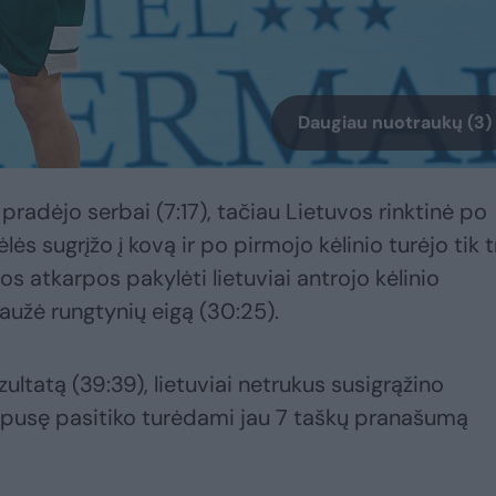
Daugiau nuotraukų (3)
 pradėjo serbai (7:17), tačiau Lietuvos rinktinė po
s sugrįžo į kovą ir po pirmojo kėlinio turėjo tik tr
os atkarpos pakylėti lietuviai antrojo kėlinio
laužė rungtynių eigą (30:25).
zultatą (39:39), lietuviai netrukus susigrąžino
ių pusę pasitiko turėdami jau 7 taškų pranašumą