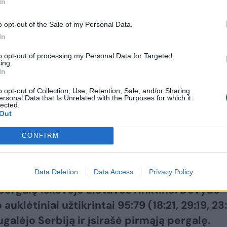
In
o opt-out of the Sale of my Personal Data.
In
to opt-out of processing my Personal Data for Targeted
ing.
2026 m. rugpjūčio 7 d.
In
etuvos 16-mečiai užtikrint
o opt-out of Collection, Use, Retention, Sale, and/or Sharing
ersonal Data that Is Unrelated with the Purposes for which it
lected.
pos čempionatą
(1)
Out
CONFIRM
mieste Rumunijoje penktadienį prasidėjo
Data Deletion
Data Access
Privacy Policy
vaikinų iki 16 metų čempionatas, o jame
pergalę iškovojo Lietuvos rinktinė. Dovydo
 auklėtiniai užtikrintai 95:79 (18:21, 29:19, 23:
galėjo Serbiją ir įsirašė pirmąją pergalę.