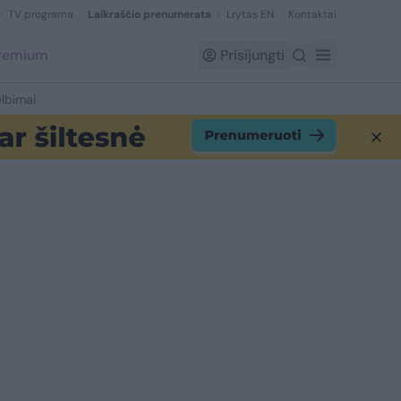
TV programa
Laikraščio prenumerata
Lrytas EN
Kontaktai
Premium
Prisijungti
lbimai