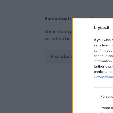
Komentuoti po šiuo straipsniu
Lrytas.lt -
Komentuoti gali tik Lrytas registru
vartotojų bendruomenės ir bend
If you wish 
sensitive in
confirm you
continue se
Rodyti komentarus
information 
further disc
participants
Downstream 
Persona
I want t