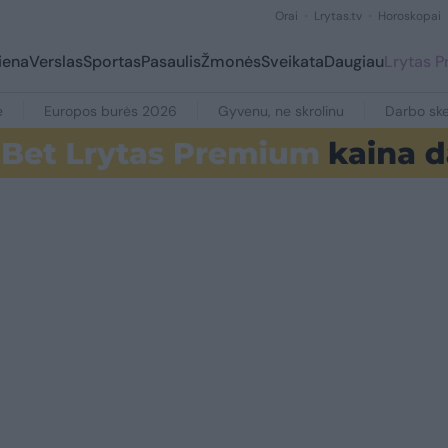
Orai
Lrytas.tv
Horoskopai
iena
Verslas
Sportas
Pasaulis
Žmonės
Sveikata
Daugiau
Lrytas 
e
Europos burės 2026
Gyvenu, ne skrolinu
Darbo ske