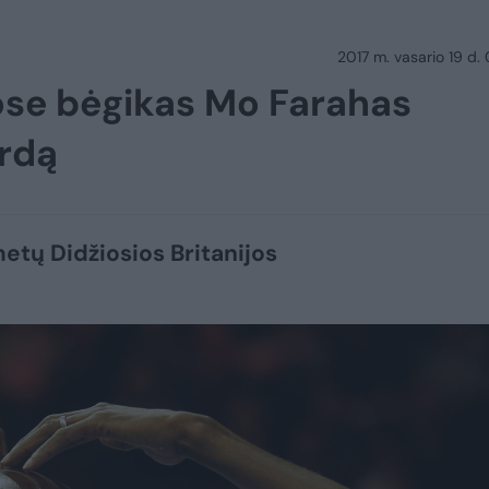
2017 m. vasario 19 d.
ose bėgikas Mo Farahas
rdą
etų Didžiosios Britanijos