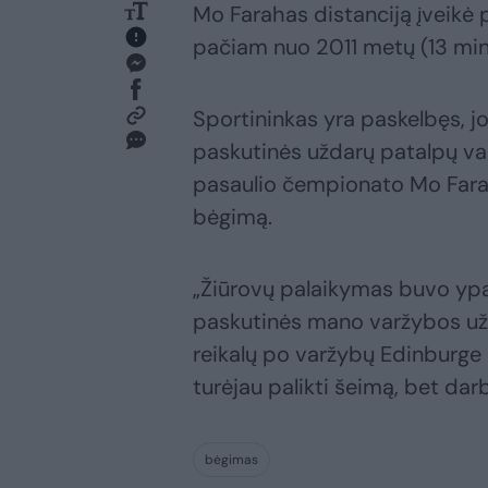
Mo Farahas distanciją įveikė p
pačiam nuo 2011 metų (13 min.
Sportininkas yra paskelbęs, jo
paskutinės uždarų patalpų va
pasaulio čempionato Mo Farah
bėgimą.
„Žiūrovų palaikymas buvo ypat
paskutinės mano varžybos už
reikalų po varžybų Edinburge (
turėjau palikti šeimą, bet dar
bėgimas