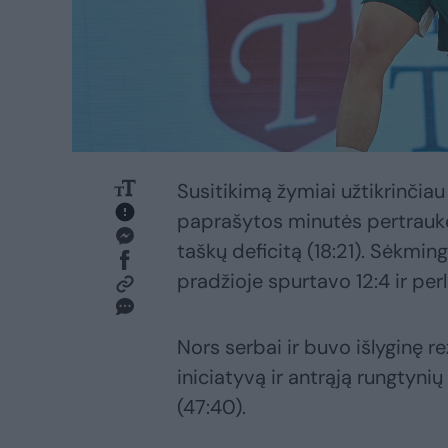
Susitikimą žymiai užtikrinčiau
paprašytos minutės pertraukėlė
taškų deficitą (18:21). Sėkming
pradžioje spurtavo 12:4 ir per
Nors serbai ir buvo išlyginę re
iniciatyvą ir antrąją rungtyn
(47:40).