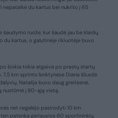
 ji nepataikė du kartus bei nukrito į 65
me šaudymo ruože, kur šaudė jau be klaidų.
o du kartus, o galutinėje rikiuotėje buvo
o šiokia tokia atgaiva po prastų startų
7,5 km sprinto lenktynėse Diana šliuožė
7 dalyvių. Natalija buvo daug greitesnė,
ją nustūmė į 80-ąją vietą.
tuvės net negalėjo pasirodyti 10 km
ten patenka geriausios 60 sportininkių.