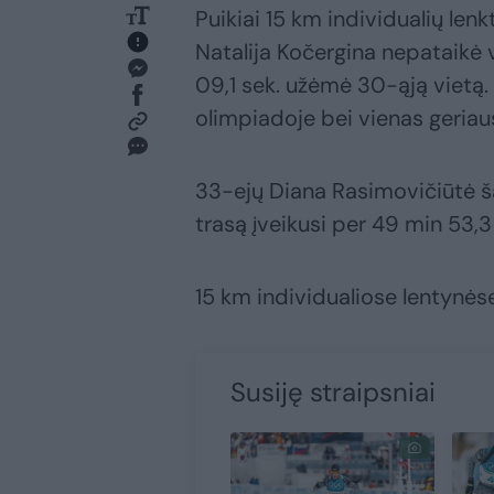
Puikiai 15 km individualių len
Natalija Kočergina nepataikė v
09,1 sek. užėmė 30-ąją vietą. 
olimpiadoje bei vienas geriaus
33-ejų Diana Rasimovičiūtė š
trasą įveikusi per 49 min 53,3
15 km individualiose lentynės
Susiję straipsniai