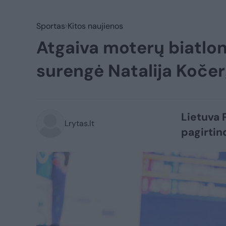
Sportas
Kitos naujienos
Atgaiva moterų biatlo
surengė Natalija Kočer
Lietuva 
Lrytas.lt
pagirtin