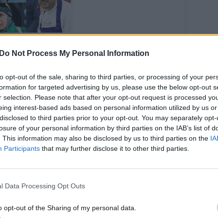
l Lietuvos
mišęs italas:
Do Not Process My Personal Information
nigai – „šūdini“,
zultatai –
to opt-out of the sale, sharing to third parties, or processing of your per
formation for targeted advertising by us, please use the below opt-out s
ebuklas
r selection. Please note that after your opt-out request is processed y
eing interest-based ads based on personal information utilized by us or
disclosed to third parties prior to your opt-out. You may separately opt-
losure of your personal information by third parties on the IAB’s list of
. This information may also be disclosed by us to third parties on the
IA
Participants
that may further disclose it to other third parties.
o be klaidų šaudžiusi švedė Hanna
alis atiteko du kartus nepataikiusiai
l Data Processing Opt Outs
(41:31,9), o bronza pasipuošė vokietė
o opt-out of the Sharing of my personal data.