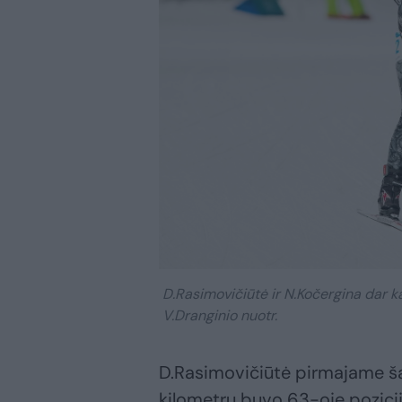
D.Rasimovičiūtė ir N.Kočergina dar ka
V.Dranginio nuotr.
D.Rasimovičiūtė pirmajame ša
kilometrų buvo 63-oje pozicij