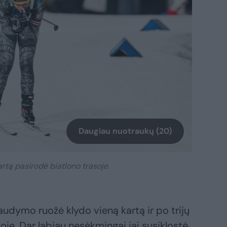
Daugiau nuotraukų (20)
rtą pasirodė biatlono trasoje.
udymo ruožė klydo vieną kartą ir po trijų
oje. Dar labiau nesėkmingai jai susiklostė