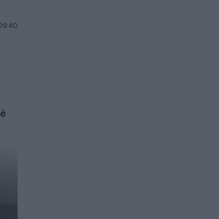
 09:40
kė