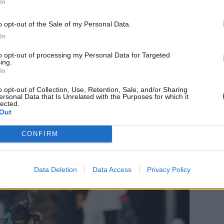
In
N.Kočergina, pirmajame šaudyme pataikė
o opt-out of the Sale of my Personal Data.
In
icijoje. Antroje šaudykloje ji ir vėl neklydo
ąją poziciją. Deja, trečiąjį kartą, kuomet
to opt-out of processing my Personal Data for Targeted
ing.
rašovė vieną kartą ir nukrito į 33 vietą.
In
o opt-out of Collection, Use, Retention, Sale, and/or Sharing
ersonal Data that Is Unrelated with the Purposes for which it
uvo fantastiška, visus taikinius uždarė be
lected.
Out
tą. Galutinėje įskaitoje ji džiaugėsi 30-a
CONFIRM
Data Deletion
Data Access
Privacy Policy