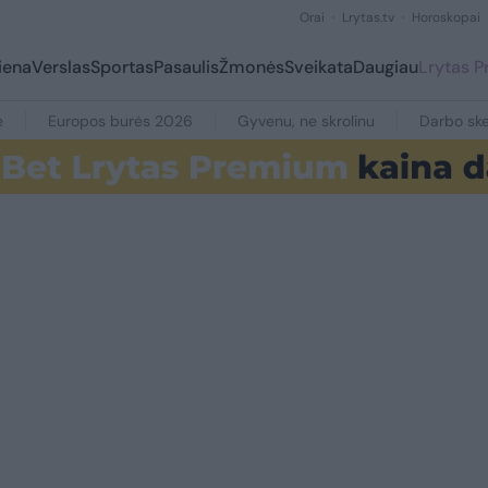
Orai
Lrytas.tv
Horoskopai
iena
Verslas
Sportas
Pasaulis
Žmonės
Sveikata
Daugiau
Lrytas 
e
Europos burės 2026
Gyvenu, ne skrolinu
Darbo ske