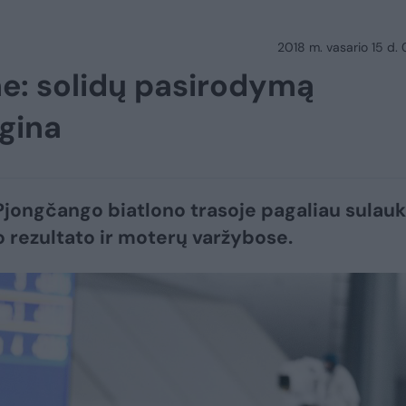
2018 m. vasario 15 d.
ne: solidų pasirodymą
gina
Pjongčango biatlono trasoje pagaliau sulau
o rezultato ir moterų varžybose.