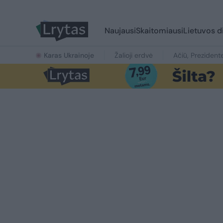
Naujausi
Skaitomiausi
Lietuvos d
Karas Ukrainoje
Žalioji erdvė
Ačiū, Prezident