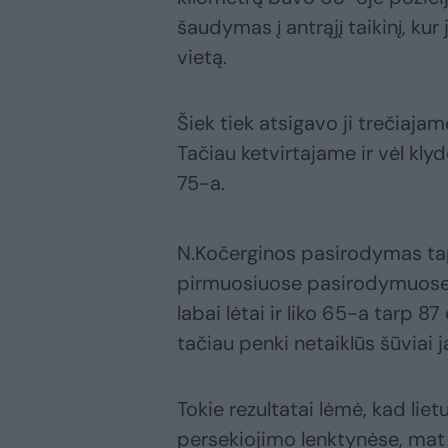
šaudymas į antrąjį taikinį, kur
vietą.
Šiek tiek atsigavo ji trečiaja
Tačiau ketvirtajame ir vėl klyd
75-a.
N.Kočerginos pasirodymas tap
pirmuosiuose pasirodymuose. 
labai lėtai ir liko 65-a tarp 8
tačiau penki netaiklūs šūviai 
Tokie rezultatai lėmė, kad lie
persekiojimo lenktynėse, mat 