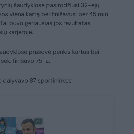
ktynių šaudyklose pasirodžiusi 32-ejų
os vieną kartą bei finišavusi per 45 min
Tai buvo geriausias jos rezultatas
ių karjeroje.
audyklose prašovė penkis kartus bei
 sek. finišavo 75-a.
e dalyvavo 87 sportininkės.