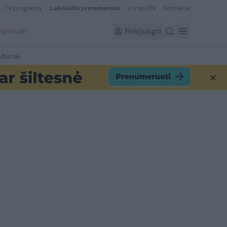
TV programa
Laikraščio prenumerata
Lrytas EN
Kontaktai
Premium
Prisijungti
lbimai