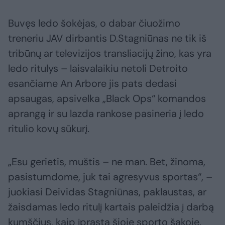
Buvęs ledo šokėjas, o dabar čiuožimo
treneriu JAV dirbantis D.Stagniūnas ne tik iš
tribūnų ar televizijos transliacijų žino, kas yra
ledo ritulys – laisvalaikiu netoli Detroito
esančiame An Arbore jis pats dedasi
apsaugas, apsivelka „Black Ops“ komandos
aprangą ir su lazda rankose pasineria į ledo
ritulio kovų sūkurį.
„Esu gerietis, muštis – ne man. Bet, žinoma,
pasistumdome, juk tai agresyvus sportas“, –
juokiasi Deividas Stagniūnas, paklaustas, ar
žaisdamas ledo ritulį kartais paleidžia į darbą
kumščius, kaip įprasta šioje sporto šakoje.