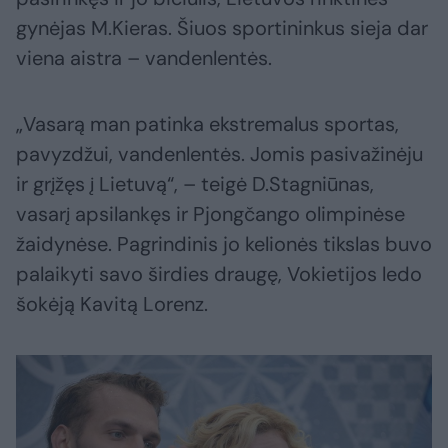
gynėjas M.Kieras. Šiuos sportininkus sieja dar
viena aistra – vandenlentės.
„Vasarą man patinka ekstremalus sportas,
pavyzdžui, vandenlentės. Jomis pasivažinėju
ir grįžęs į Lietuvą“, – teigė D.Stagniūnas,
vasarį apsilankęs ir Pjongčango olimpinėse
žaidynėse. Pagrindinis jo kelionės tikslas buvo
palaikyti savo širdies draugę, Vokietijos ledo
šokėją Kavitą Lorenz.