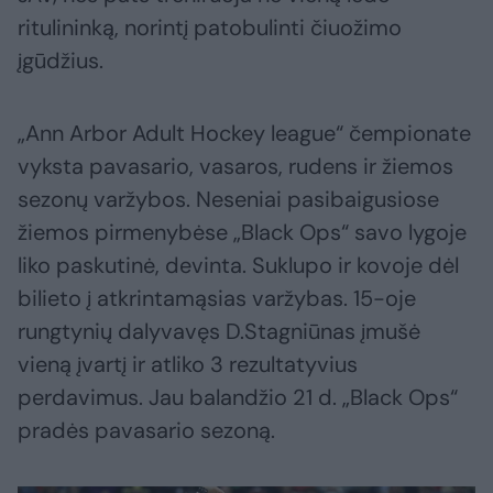
ritulininką, norintį patobulinti čiuožimo
įgūdžius.
„Ann Arbor Adult Hockey league“ čempionate
vyksta pavasario, vasaros, rudens ir žiemos
sezonų varžybos. Neseniai pasibaigusiose
žiemos pirmenybėse „Black Ops“ savo lygoje
liko paskutinė, devinta. Suklupo ir kovoje dėl
bilieto į atkrintamąsias varžybas. 15-oje
rungtynių dalyvavęs D.Stagniūnas įmušė
vieną įvartį ir atliko 3 rezultatyvius
perdavimus. Jau balandžio 21 d. „Black Ops“
pradės pavasario sezoną.