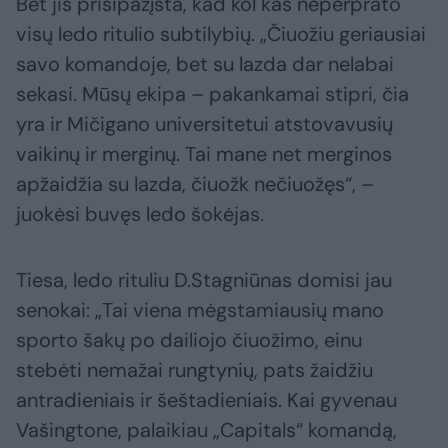
Bet jis prisipažįsta, kad kol kas neperprato
visų ledo ritulio subtilybių. „Čiuožiu geriausiai
savo komandoje, bet su lazda dar nelabai
sekasi. Mūsų ekipa – pakankamai stipri, čia
yra ir Mičigano universitetui atstovavusių
vaikinų ir merginų. Tai mane net merginos
apžaidžia su lazda, čiuožk nečiuožęs“, –
juokėsi buvęs ledo šokėjas.
Tiesa, ledo rituliu D.Stagniūnas domisi jau
senokai: „Tai viena mėgstamiausių mano
sporto šakų po dailiojo čiuožimo, einu
stebėti nemažai rungtynių, pats žaidžiu
antradieniais ir šeštadieniais. Kai gyvenau
Vašingtone, palaikiau „Capitals“ komandą,