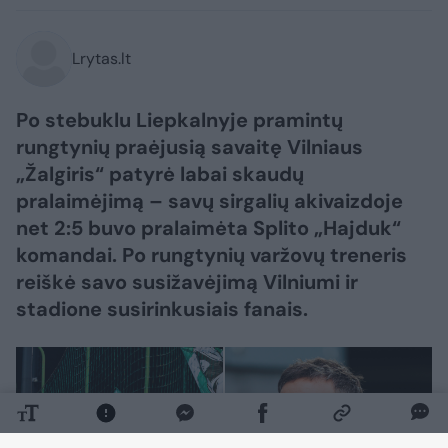
Lrytas.lt
Po stebuklu Liepkalnyje pramintų
rungtynių praėjusią savaitę Vilniaus
„Žalgiris“ patyrė labai skaudų
pralaimėjimą – savų sirgalių akivaizdoje
net 2:5 buvo pralaimėta Splito „Hajduk“
komandai. Po rungtynių varžovų treneris
reiškė savo susižavėjimą Vilniumi ir
stadione susirinkusiais fanais.