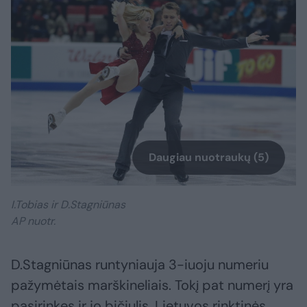
Daugiau nuotraukų (5)
I.Tobias ir D.Stagniūnas
AP nuotr.
D.Stagniūnas runtyniauja 3-iuoju numeriu
pažymėtais marškineliais. Tokį pat numerį yra
pasirinkęs ir jo bičiulis, Lietuvos rinktinės