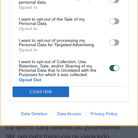
personal data.
Opted In
I want to opt-out of the Sale of my
Personal Data.
Opted In
I want to opt-out of processing my
Personal Data for Targeted Advertising.
Opted In
I want to opt-out of Collection, Use,
Daugiau nuotraukų (5)
Retention, Sale, and/or Sharing of my
Personal Data that Is Unrelated with the
Purposes for which it was collected.
Opted Out
Deividas Stagniūnas ir Isabella Tobias Sočio olimpinėse
žaidynėse užėmė 17 vietą.
CONFIRM
AFP/ „Scanpix“ nuotr.
Data Deletion
Data Access
Privacy Policy
Vaikystėje D.Stagniūnas nežaidė ledo ritulio.
Šią sporto šaką išbandė jau gyvendamas
JAV, nes pats treniruoja ne vieną ledo