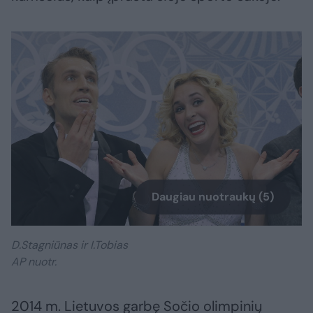
Daugiau nuotraukų (5)
D.Stagniūnas ir I.Tobias
AP nuotr.
2014 m. Lietuvos garbę Sočio olimpinių