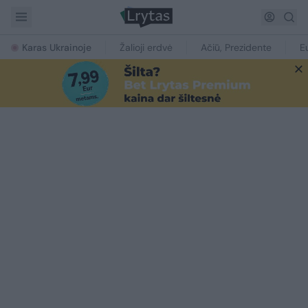
Karas Ukrainoje
Žalioji erdvė
Ačiū, Prezidente
E