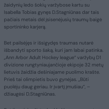
žaidynių ledo šokių varžybose kartu su
Isabella Tobias gynęs D.Stagniūnas dar tais
pačiais metais dėl įsisenėjusių traumų baigė
sportininko karjerą.
Bet pailsėjęs ir išsigydęs traumas nutarė
išbandyti sporto šaką, kuri jam labai patinka.
„Ann Arbor Adult Hockey league“ varžybų D1
divizione rungtyniaujančioje ekipoje 32 metų
lietuvis žaidžia dešiniajame puolimo krašte.
Prieš tai olimpietis buvo gynėjas. „Būti
puolėju daug geriau. Ir įvartį įmušiau“, –
džiaugėsi D.Stagniūnas.