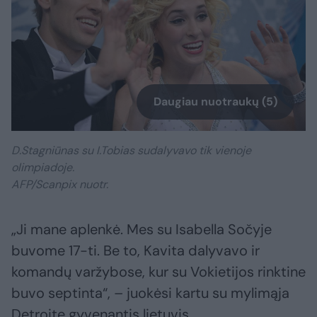
Daugiau nuotraukų (5)
D.Stagniūnas su I.Tobias sudalyvavo tik vienoje
olimpiadoje.
AFP/Scanpix nuotr.
„Ji mane aplenkė. Mes su Isabella Sočyje
buvome 17-ti. Be to, Kavita dalyvavo ir
komandų varžybose, kur su Vokietijos rinktine
buvo septinta“, – juokėsi kartu su mylimąja
Detroite gyvenantis lietuvis.