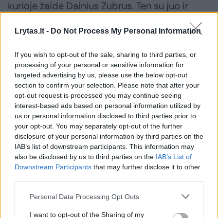
kurioje žaidė Dainius Zubrus. Ten su juo ir
susipažinau, esame kartu buvę ant ledo, kai
Lrytas.lt -
Do Not Process My Personal Information
jam vykdavo čiuožimo treniruotės. O dabar
gyvenu Detroite, čia Isabellos Tobias vyro
If you wish to opt-out of the sale, sharing to third parties, or
šeimai priklauso NHL klubas „Red Wings“,
processing of your personal or sensitive information for
targeted advertising by us, please use the below opt-out
todėl palaikau jį.“
section to confirm your selection. Please note that after your
opt-out request is processed you may continue seeing
interest-based ads based on personal information utilized by
us or personal information disclosed to third parties prior to
your opt-out. You may separately opt-out of the further
disclosure of your personal information by third parties on the
IAB’s list of downstream participants. This information may
also be disclosed by us to third parties on the
IAB’s List of
Downstream Participants
that may further disclose it to other
third parties.
Personal Data Processing Opt Outs
I want to opt-out of the Sharing of my