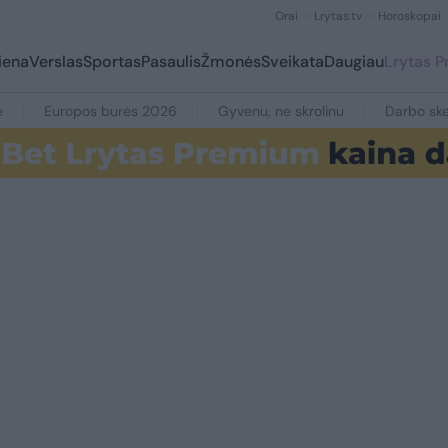
Orai
Lrytas.tv
Horoskopai
iena
Verslas
Sportas
Pasaulis
Žmonės
Sveikata
Daugiau
Lrytas 
e
Europos burės 2026
Gyvenu, ne skrolinu
Darbo ske