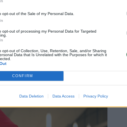
In
o opt-out of the Sale of my Personal Data.
Daugiau nuotraukų (10)
In
to opt-out of processing my Personal Data for Targeted
 sportininkų.
ing.
In
o opt-out of Collection, Use, Retention, Sale, and/or Sharing
ersonal Data that Is Unrelated with the Purposes for which it
lected.
šlydėjo Kūno kultūros ir sporto
Out
 Tiesnesytė. „Linkiu pasivaržyti su
gerinti savo asmeninius rezultatus“, – sakė
CONFIRM
Data Deletion
Data Access
Privacy Policy