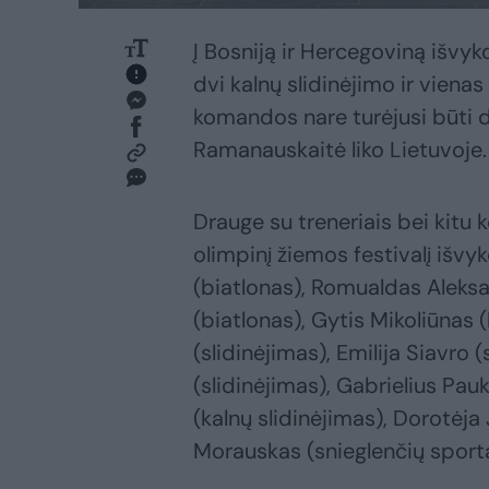
Į Bosniją ir Hercegoviną išvyko
dvi kalnų slidinėjimo ir vienas
komandos nare turėjusi būti d
Ramanauskaitė liko Lietuvoje. 
Drauge su treneriais bei kit
olimpinį žiemos festivalį išvy
(biatlonas), Romualdas Aleksa
(biatlonas), Gytis Mikoliūnas 
(slidinėjimas), Emilija Siavro 
(slidinėjimas), Gabrielius Pauk
(kalnų slidinėjimas), Dorotėja
Morauskas (snieglenčių sporta