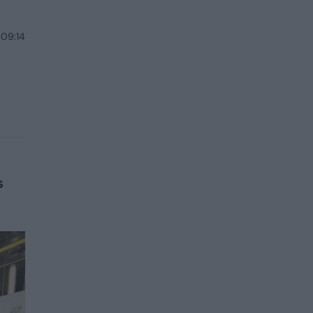
 09:14
s