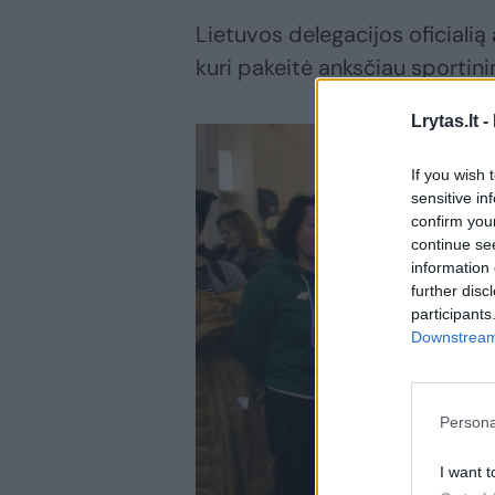
Lietuvos delegacijos oficial
kuri pakeitė anksčiau sportin
Lrytas.lt -
If you wish 
sensitive in
confirm you
continue se
information 
further disc
participants
Downstream 
Persona
I want t