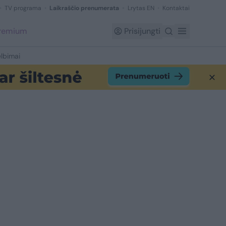
TV programa
Laikraščio prenumerata
Lrytas EN
Kontaktai
Premium
Prisijungti
lbimai