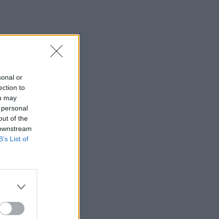
sonal or
ection to
ou may
 personal
out of the
 downstream
B’s List of