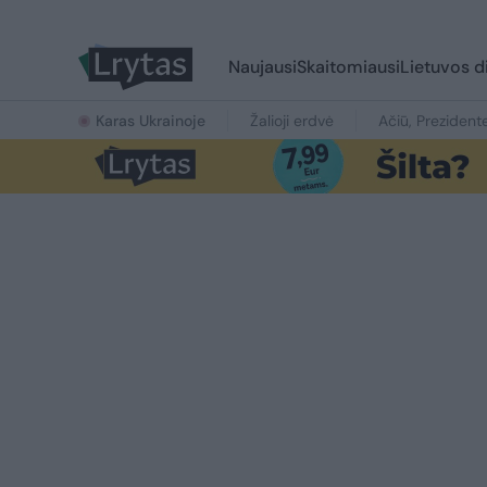
Naujausi
Skaitomiausi
Lietuvos d
Karas Ukrainoje
Žalioji erdvė
Ačiū, Prezident