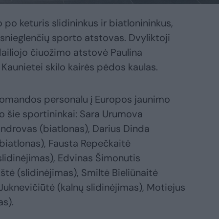
 po keturis slidininkus ir biatlonininkus,
 snieglenčių sporto atstovas. Dvyliktoji
ailiojo čiuožimo atstovė Paulina
Kaunietei skilo kairės pėdos kaulas.
u komandos personalu į Europos jaunimo
ko šie sportininkai: Sara Urumova
ndrovas (biatlonas), Darius Dinda
(biatlonas), Fausta Repečkaitė
(slidinėjimas), Edvinas Šimonutis
štė (slidinėjimas), Smiltė Bieliūnaitė
 Juknevičiūtė (kalnų slidinėjimas), Motiejus
s).