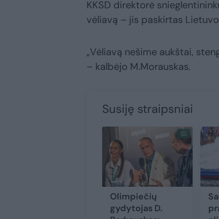
KKSD direktorė snieglentinink
vėliavą – jis paskirtas Lietuv
„Vėliavą nešime aukštai, sten
– kalbėjo M.Morauskas.
Susiję straipsniai
Olimpiečių
Sa
gydytojas D.
pr