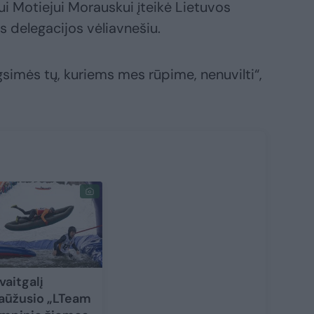
ui Motiejui Morauskui įteikė Lietuvos
os delegacijos vėliavnešiu.
gsimės tų, kuriems mes rūpime, nenuvilti“,
vaitgalį
aūžusio „LTeam