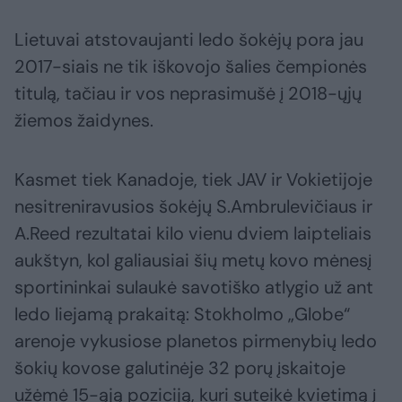
Lietuvai atstovaujanti ledo šokėjų pora jau
2017-siais ne tik iškovojo šalies čempionės
titulą, tačiau ir vos neprasimušė į 2018-ųjų
žiemos žaidynes.
Kasmet tiek Kanadoje, tiek JAV ir Vokietijoje
nesitreniravusios šokėjų S.Ambrulevičiaus ir
A.Reed rezultatai kilo vienu dviem laipteliais
aukštyn, kol galiausiai šių metų kovo mėnesį
sportininkai sulaukė savotiško atlygio už ant
ledo liejamą prakaitą: Stokholmo „Globe“
arenoje vykusiose planetos pirmenybių ledo
šokių kovose galutinėje 32 porų įskaitoje
užėmė 15-ąją poziciją, kuri suteikė kvietimą į