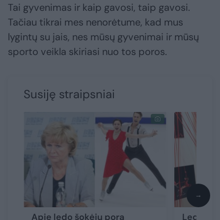
Tai gyvenimas ir kaip gavosi, taip gavosi.
Tačiau tikrai mes nenorėtume, kad mus
lygintų su jais, nes mūsų gyvenimai ir mūsų
sporto veikla skiriasi nuo tos poros.
Susiję straipsniai
→
Apie ledo šokėjų porą
Ledo šokė