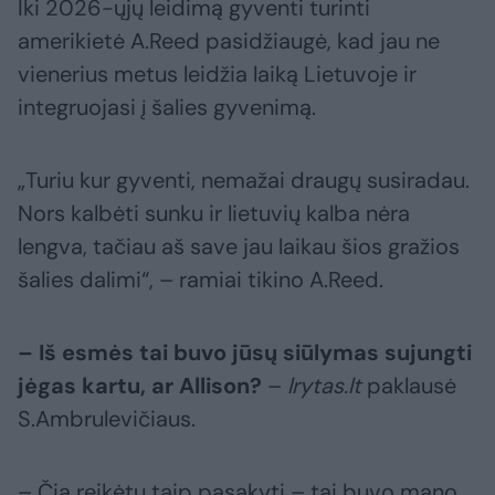
Iki 2026-ųjų leidimą gyventi turinti
amerikietė A.Reed pasidžiaugė, kad jau ne
vienerius metus leidžia laiką Lietuvoje ir
integruojasi į šalies gyvenimą.
„Turiu kur gyventi, nemažai draugų susiradau.
Nors kalbėti sunku ir lietuvių kalba nėra
lengva, tačiau aš save jau laikau šios gražios
šalies dalimi“, – ramiai tikino A.Reed.
– Iš esmės tai buvo jūsų siūlymas sujungti
jėgas kartu, ar Allison?
–
lrytas.lt
paklausė
S.Ambrulevičiaus.
– Čia reikėtų taip pasakyti – tai buvo mano