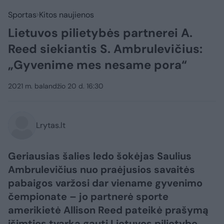
Sportas
Kitos naujienos
Lietuvos pilietybės partnerei A.
Reed siekiantis S. Ambrulevičius:
„Gyvenime mes nesame pora“
2021 m. balandžio 20 d. 16:30
Lrytas.lt
Geriausias šalies ledo šokėjas Saulius
Ambrulevičius nuo praėjusios savaitės
pabaigos varžosi dar viename gyvenimo
čempionate – jo partnerė sporte
amerikietė Allison Reed pateikė prašymą
išimties tvarka gauti Lietuvos pilietybę.