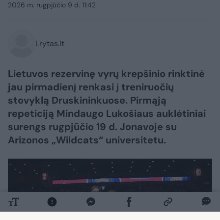
2026 m. rugpjūčio 9 d. 11:42
Lrytas.lt
Lietuvos rezervinę vyrų krepšinio rinktinė
jau pirmadienį renkasi į treniruočių
stovyklą Druskininkuose. Pirmąją
repeticiją Mindaugo Lukošiaus auklėtiniai
surengs rugpjūčio 19 d. Jonavoje su
Arizonos „Wildcats“ universitetu.