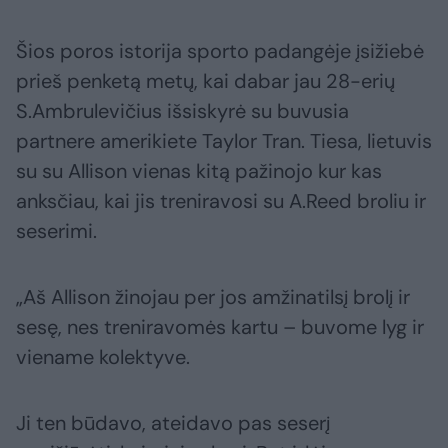
Šios poros istorija sporto padangėje įsižiebė
prieš penketą metų, kai dabar jau 28-erių
S.Ambrulevičius išsiskyrė su buvusia
partnere amerikiete Taylor Tran. Tiesa, lietuvis
su su Allison vienas kitą pažinojo kur kas
anksčiau, kai jis treniravosi su A.Reed broliu ir
seserimi.
„Aš Allison žinojau per jos amžinatilsį brolį ir
sesę, nes treniravomės kartu – buvome lyg ir
viename kolektyve.
Ji ten būdavo, ateidavo pas seserį