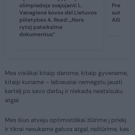
olimpiadoje svajojanti L.
Preziden
Vanagienė kovos dėl Lietuvos
suteikti 
pilietybės A. Reed: „Nors
Allison 
rytoj pateiksime
dokumentus“
Mes visiškai kitaip darome, kitaip gyvename,
kitaip kuriame – labiausiai nemėgstu jausti
kartėlį po savo darbų ir niekada neatsisuku
atgal.
Mes šiuo atveju optimistiškai žiūrime į priekį
ir tikrai nesukame galvos atgal, nežiūrime, kas