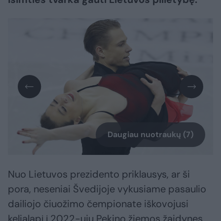
Daugiau nuotraukų (7)
Nuo Lietuvos prezidento priklausys, ar ši
pora, neseniai Švedijoje vykusiame pasaulio
dailiojo čiuožimo čempionate iškovojusi
kelialapį į 2022-ųjų Pekino žiemos žaidynes,