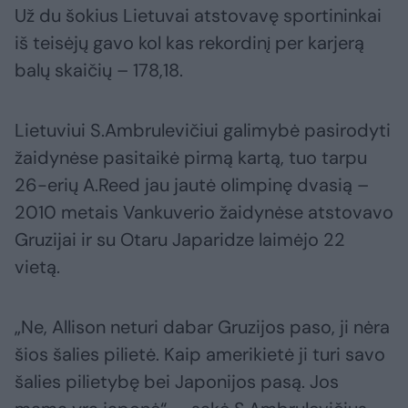
Už du šokius Lietuvai atstovavę sportininkai
iš teisėjų gavo kol kas rekordinį per karjerą
balų skaičių – 178,18.
Lietuviui S.Ambrulevičiui galimybė pasirodyti
žaidynėse pasitaikė pirmą kartą, tuo tarpu
26-erių A.Reed jau jautė olimpinę dvasią –
2010 metais Vankuverio žaidynėse atstovavo
Gruzijai ir su Otaru Japaridze laimėjo 22
vietą.
„Ne, Allison neturi dabar Gruzijos paso, ji nėra
šios šalies pilietė. Kaip amerikietė ji turi savo
šalies pilietybę bei Japonijos pasą. Jos