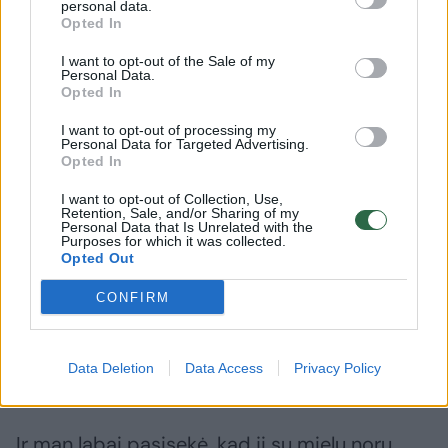
personal data.
Opted In
– Tikrai nereikėjo jokių persilaužymų, nors ji
su Otaru baigė čiuožti 2011-siasi, o su kitu
I want to opt-out of the Sale of my
Personal Data.
partneriu – izraeliečiu Vasilijumi Rogovu
Opted In
atsisveikino 2015 metais.
I want to opt-out of processing my
Personal Data for Targeted Advertising.
Opted In
Maža to, aš tikrai labai daug ko iš jos
I want to opt-out of Collection, Use,
Retention, Sale, and/or Sharing of my
išmokau. Čia yra ne tik kalba apie čiuožimo
Personal Data that Is Unrelated with the
Purposes for which it was collected.
techniką, profesionalumą, ji psichologiškai ir
Opted Out
morališkai sudėliojo visus taškus.
CONFIRM
Allison turi tiek visokeriopos ir viską
Data Deletion
Data Access
Privacy Policy
apimančios patirties, kiek aš tikrai neturiu.
Ir man labai pasisekė, kad ji su mielu noru