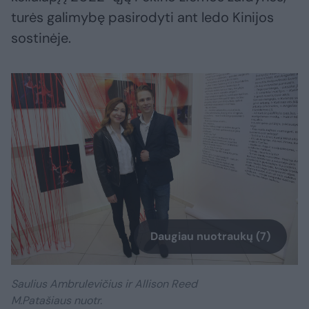
turės galimybę pasirodyti ant ledo Kinijos
sostinėje.
Daugiau nuotraukų (7)
Saulius Ambrulevičius ir Allison Reed
M.Patašiaus nuotr.