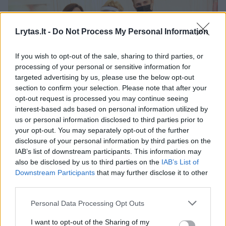
Lrytas.lt -
Do Not Process My Personal Information
If you wish to opt-out of the sale, sharing to third parties, or
processing of your personal or sensitive information for
targeted advertising by us, please use the below opt-out
section to confirm your selection. Please note that after your
Daugiau nuotraukų (7)
opt-out request is processed you may continue seeing
interest-based ads based on personal information utilized by
us or personal information disclosed to third parties prior to
Saulius Ambrulevičius, Čiuožimo federacijos prezidentė
your opt-out. You may separately opt-out of the further
Lilija Vanagienė ir Allison Reed.
disclosure of your personal information by third parties on the
M.Patašiaus nuotr.
IAB’s list of downstream participants. This information may
also be disclosed by us to third parties on the
IAB’s List of
Downstream Participants
that may further disclose it to other
– Tačiau Allison prieš tai turėjo kitą šokių
third parties.
partnerį? Kam teko labiau persilaužti – jai
Personal Data Processing Opt Outs
ar jums?
I want to opt-out of the Sharing of my