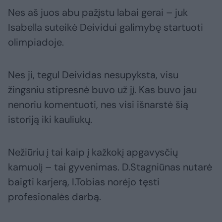
Nes aš juos abu pažįstu labai gerai – juk
Isabella suteikė Deividui galimybę startuoti
olimpiadoje.
Nes ji, tegul Deividas nesupyksta, visu
žingsniu stipresnė buvo už jį. Kas buvo jau
nenoriu komentuoti, nes visi išnarstė šią
istoriją iki kauliukų.
Nežiūriu į tai kaip į kažkokį apgavysčių
kamuolį – tai gyvenimas. D.Stagniūnas nutarė
baigti karjerą, I.Tobias norėjo tęsti
profesionalės darbą.