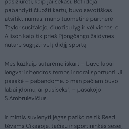
pasižiūrėti, kaip jai sekasi. Bet idėja
pabandyti čiuožti kartu, buvo savotiškas
atsitiktinumas: mano tuometinė partnerė
Taylor susižalojo, čiuožiau lyg ir vėl vienas, o
Allison kaip tik prieš Pjongčango žaidynes
nutarė sugrįžti vėl į didįjį sportą.
Mes kažkaip sutarėme iškart – buvo labai
lengva: ir bendros temos ir norai sportuoti. Ji
pasakė – pabandome, o man pačiam buvo
labai įdomu, ar pasiseks“, – pasakojo
S.Ambrulevičius.
Ir mintis suvienyti jėgas patiko ne tik Reed
tėvams Čikagoje, tačiau ir sportininkės sesei,