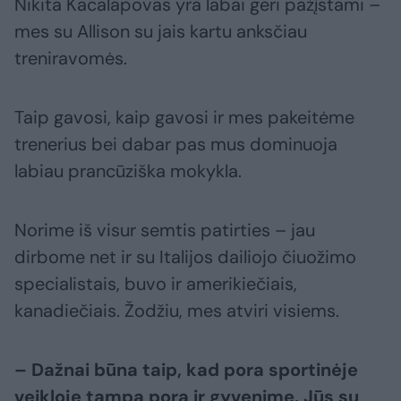
Nikita Kacalapovas yra labai geri pažįstami –
mes su Allison su jais kartu anksčiau
treniravomės.
Taip gavosi, kaip gavosi ir mes pakeitėme
trenerius bei dabar pas mus dominuoja
labiau prancūziška mokykla.
Norime iš visur semtis patirties – jau
dirbome net ir su Italijos dailiojo čiuožimo
specialistais, buvo ir amerikiečiais,
kanadiečiais. Žodžiu, mes atviri visiems.
– Dažnai būna taip, kad pora sportinėje
veikloje tampa pora ir gyvenime. Jūs su