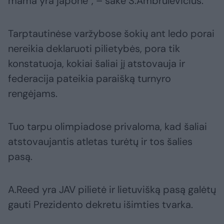
mama yra japonė“, – sakė S.Ambrulevičius.
Tarptautinėse varžybose šokių ant ledo porai
nereikia deklaruoti pilietybės, pora tik
konstatuoja, kokiai šaliai jį atstovauja ir
federacija pateikia paraišką turnyro
rengėjams.
Tuo tarpu olimpiadose privaloma, kad šaliai
atstovaujantis atletas turėtų ir tos šalies
pasą.
A.Reed yra JAV pilietė ir lietuvišką pasą galėtų
gauti Prezidento dekretu išimties tvarka.