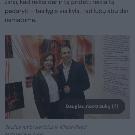
žinai, kad reikia dar ir tą pridėti, reikia tą
padaryti – tas lygis vis kyla. Tad lubų abu dar
nematome.
Daugiau nuotraukų (7)
Saulius Ambrulevičius ir Allison Reed
M.Patašiaus nuotr.