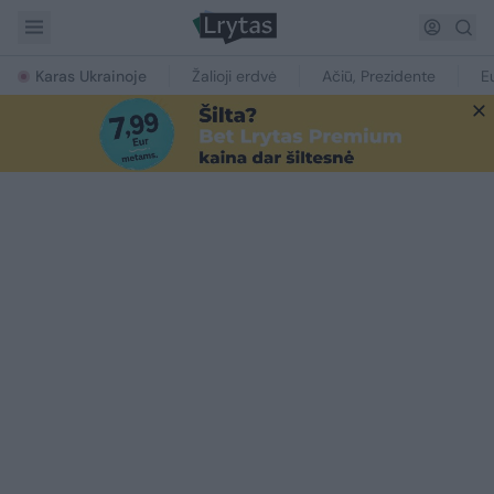
Karas Ukrainoje
Žalioji erdvė
Ačiū, Prezidente
E