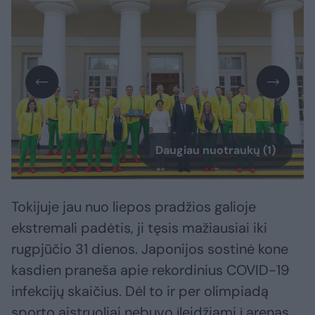
Daugiau nuotraukų (1)
Tokijuje jau nuo liepos pradžios galioje
ekstremali padėtis, ji tęsis mažiausiai iki
rugpjūčio 31 dienos. Japonijos sostinė kone
kasdien praneša apie rekordinius COVID-19
infekcijų skaičius. Dėl to ir per olimpiadą
sporto aistruoliai nebuvo įleidžiami į arenas.