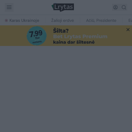
Karas Ukrainoje
Žalioji erdvė
Ačiū, Prezidente
E