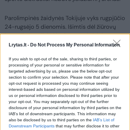
Parolimpinės žaidynės Tokijuje vyks rugpjūčio
24-rugsėjo 5 dienomis. Išimtis dėl žiūrovų
bus taikoma tik kai kuriems moksleiviams,
dalyvaujantiems integracinėje ugdymo
Lrytas.lt -
Do Not Process My Personal Information
programoje.
If you wish to opt-out of the sale, sharing to third parties, or
processing of your personal or sensitive information for
Pastarosiomis dienomis Japonijoje kasdien
targeted advertising by us, please use the below opt-out
section to confirm your selection. Please note that after your
registruota po daugiau kaip 20 000 naujų
opt-out request is processed you may continue seeing
infekcijų. Tokijuje ir dar penkiose prefektūrose
interest-based ads based on personal information utilized by
us or personal information disclosed to third parties prior to
galioja ekstremali padėtis. Olimpiados
your opt-out. You may separately opt-out of the further
dienomis infekcijos skaičiai sparčiai augo.
disclosure of your personal information by third parties on the
IAB’s list of downstream participants. This information may
Tačiau kad tai susiję su žaidynėmis, kol kas
also be disclosed by us to third parties on the
IAB’s List of
duomenų nėra. Organizatorių teigimu,
Downstream Participants
that may further disclose it to other