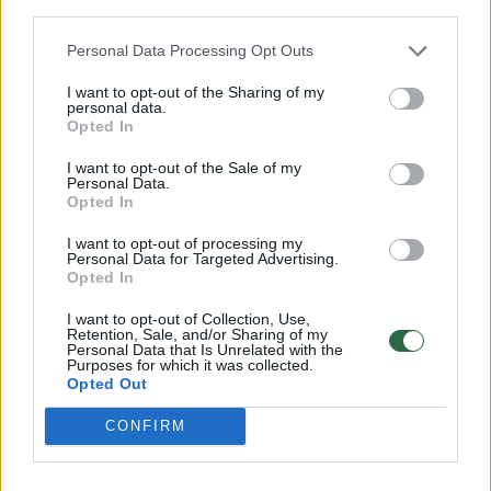
koronavirusas nustatytas 540 atletų, oficialių
third parties.
asmenų ir žiniasklaidos atstovų.
Personal Data Processing Opt Outs
I want to opt-out of the Sharing of my
personal data.
Opted In
Susiję straipsniai
I want to opt-out of the Sale of my
Personal Data.
Opted In
I want to opt-out of processing my
Personal Data for Targeted Advertising.
Opted In
I want to opt-out of Collection, Use,
Retention, Sale, and/or Sharing of my
Personal Data that Is Unrelated with the
Purposes for which it was collected.
Opted Out
Smūgis paralimpinei
Į Tokiją i
CONFIRM
rinktinei: maratonininkė
paralimpi
Aušra Garunkšnytė dėl
sėkme: „