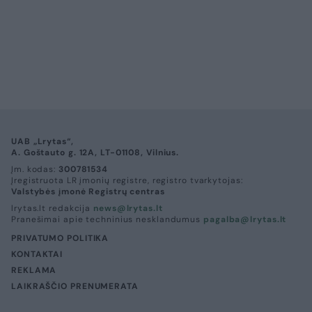
Sportas
Krepšinis
Rinktinės bėdos – ne tik Lietuvoje:
situacijos neapsikentęs žaidėjas
visiems laikams paliko komandą
(1)
2026 m. rugpjūčio 7 d. 16:30
Lrytas.lt
Penktadienį buvo oficialiai paskelbtas
Lietuvos vyrų krepšinio rinktinės
kandidatų sąrašas, kuriame trūksta viso
šūsnio didžiausių žvaigždžių, o jame – ir
bent keletas tikrai nustebinusių