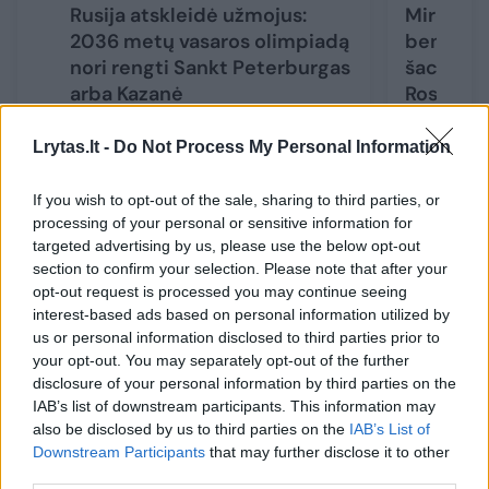
Rusija atskleidė užmojus:
Mirė akt
2036 metų vasaros olimpiadą
bendruom
nori rengti Sankt Peterburgas
šachmati
arba Kazanė
Rositsan
Lrytas.lt -
Do Not Process My Personal Information
If you wish to opt-out of the sale, sharing to third parties, or
processing of your personal or sensitive information for
Po triumfo 2004 m. Atėnų žaidynėse
targeted advertising by us, please use the below opt-out
Z.Zviadauris, kuris taip pat yra dukart
section to confirm your selection. Please note that after your
opt-out request is processed you may continue seeing
pasaulio vicečempionas, Europos
interest-based ads based on personal information utilized by
pirmenybių bronzos laimėtojas, pasuko į
us or personal information disclosed to third parties prior to
politiką – 2012-2016 m. buvo parlamento
your opt-out. You may separately opt-out of the further
disclosure of your personal information by third parties on the
narys. Pasibaigus kadencijai jis dirbo
IAB’s list of downstream participants. This information may
valstybinėje dujų perdavimo įmonėje.
also be disclosed by us to third parties on the
IAB’s List of
Downstream Participants
that may further disclose it to other
third parties.