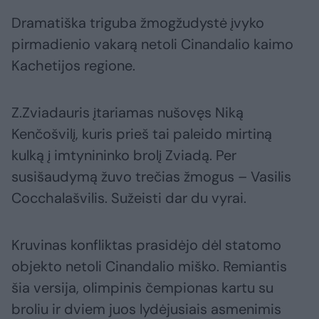
Dramatiška triguba žmogžudystė įvyko
pirmadienio vakarą netoli Cinandalio kaimo
Kachetijos regione.
Z.Zviadauris įtariamas nušovęs Niką
Kenčošvilį, kuris prieš tai paleido mirtiną
kulką į imtynininko brolį Zviadą. Per
susišaudymą žuvo trečias žmogus – Vasilis
Cocchalašvilis. Sužeisti dar du vyrai.
Kruvinas konfliktas prasidėjo dėl statomo
objekto netoli Cinandalio miško. Remiantis
šia versija, olimpinis čempionas kartu su
broliu ir dviem juos lydėjusiais asmenimis