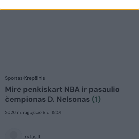
Sportas
Krepšinis
Mirė penkiskart NBA ir pasaulio
čempionas D. Nelsonas
(1)
2026 m. rugpjūčio 9 d. 18:01
Lrytas.lt