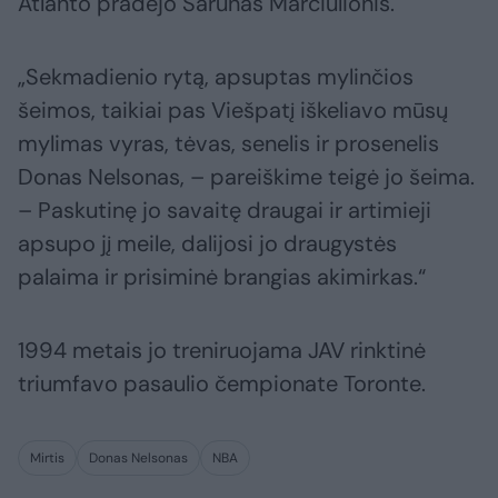
Atlanto pradėjo Šarūnas Marčiulionis.
„Sekmadienio rytą, apsuptas mylinčios
šeimos, taikiai pas Viešpatį iškeliavo mūsų
mylimas vyras, tėvas, senelis ir prosenelis
Donas Nelsonas, – pareiškime teigė jo šeima.
– Paskutinę jo savaitę draugai ir artimieji
apsupo jį meile, dalijosi jo draugystės
palaima ir prisiminė brangias akimirkas.“
1994 metais jo treniruojama JAV rinktinė
triumfavo pasaulio čempionate Toronte.
Mirtis
Donas Nelsonas
NBA