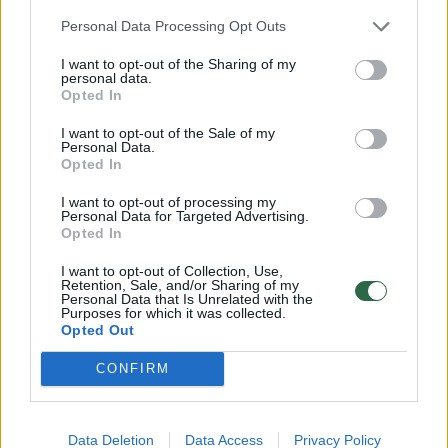
nušautas žmogus
^Instant
Dziudo
Rodyti daugiau žymių
Personal Data Processing Opt Outs
I want to opt-out of the Sharing of my
personal data.
Opted In
Komentuoti po šiuo straipsniu
I want to opt-out of the Sale of my
Personal Data.
Komentuoti gali tik Lrytas registruoti vartotojai.
Opted In
Prisijunkite prie registruotų vartotojų
I want to opt-out of processing my
Personal Data for Targeted Advertising.
bendruomenės ir bendraukite komentaruose!
Opted In
I want to opt-out of Collection, Use,
Retention, Sale, and/or Sharing of my
Rodyti komentarus
Personal Data that Is Unrelated with the
Purposes for which it was collected.
Opted Out
Prisijungti komentatoriams
CONFIRM
Data Deletion
Data Access
Privacy Policy