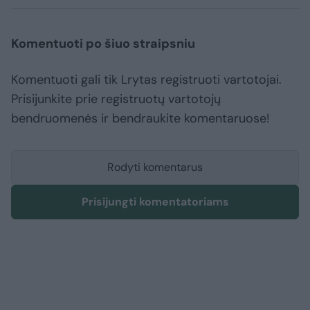
Komentuoti po šiuo straipsniu
Komentuoti gali tik Lrytas registruoti vartotojai.
Prisijunkite prie registruotų vartotojų
bendruomenės ir bendraukite komentaruose!
Rodyti komentarus
Prisijungti komentatoriams