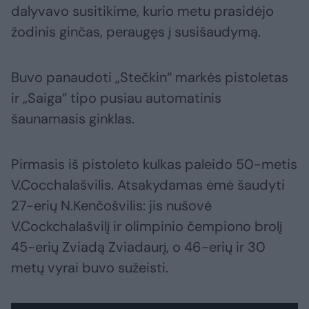
dalyvavo susitikime, kurio metu prasidėjo
žodinis ginčas, peraugęs į susišaudymą.
Buvo panaudoti „Stečkin“ markės pistoletas
ir „Saiga“ tipo pusiau automatinis
šaunamasis ginklas.
Pirmasis iš pistoleto kulkas paleido 50-metis
V.Cocchalašvilis. Atsakydamas ėmė šaudyti
27-erių N.Kenčošvilis: jis nušovė
V.Cockchalašvilį ir olimpinio čempiono brolį
45-erių Zviadą Zviadaurį, o 46-erių ir 30
metų vyrai buvo sužeisti.