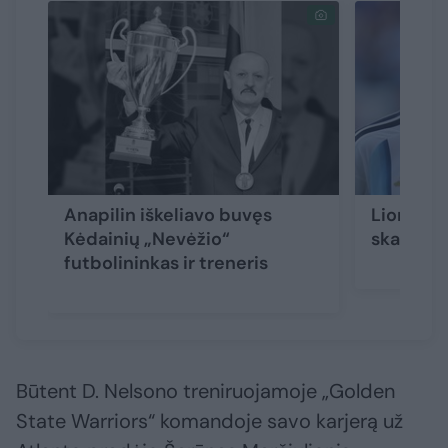
Anapilin iškeliavo buvęs
Lionelio
Kėdainių „Nevėžio“
skaudi n
futbolininkas ir treneris
Būtent D. Nelsono treniruojamoje „Golden
State Warriors“ komandoje savo karjerą už