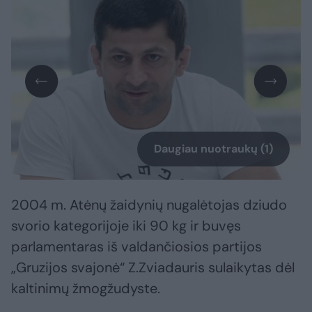
Daugiau nuotraukų (1)
2004 m. Atėnų žaidynių nugalėtojas dziudo
svorio kategorijoje iki 90 kg ir buvęs
parlamentaras iš valdančiosios partijos
„Gruzijos svajonė“ Z.Zviadauris sulaikytas dėl
kaltinimų žmogžudyste.