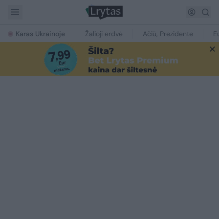
Karas Ukrainoje
Žalioji erdvė
Ačiū, Prezidente
E