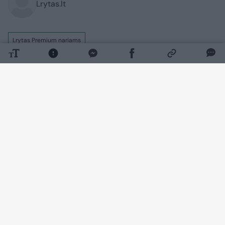
Lrytas.lt
Lrytas Premium nariams
Lietuvos lengvosios atletikos rinktinė per
Europos pirmenybes bus mažesnė negu
prieš dvejus metus. Tačiau lietuviai turi
pagrįstų vilčių iškovoti medalį. Galbūt ir ne
vieną.