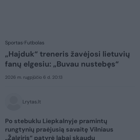
Sportas
Futbolas
„Hajduk“ treneris žavėjosi lietuvių
fanų elgesiu: „Buvau nustebęs“
2026 m. rugpjūčio 6 d. 20:13
Lrytas.lt
Po stebuklu Liepkalnyje pramintų
rungtynių praėjusią savaitę Vilniaus
„Žalgiris“ patyrė labai skaudų