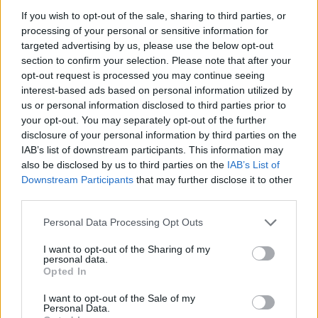
varžovą. Diskas skrido toliausiai šį sezoną,
If you wish to opt-out of the sale, sharing to third parties, or
bet norėjosi dar toliau – gerinti savo
processing of your personal or sensitive information for
targeted advertising by us, please use the below opt-out
asmeninį rezultatą. Konkurencija Tokijuje labai
section to confirm your selection. Please note that after your
didelė, čia susirinkę stipriausi varžovai iš viso
opt-out request is processed you may continue seeing
pasaulio.
interest-based ads based on personal information utilized by
us or personal information disclosed to third parties prior to
your opt-out. You may separately opt-out of the further
disclosure of your personal information by third parties on the
Disko metimas – antra mano rungtis.
IAB’s list of downstream participants. This information may
Pagrindinė – rutulio stūmimas, kuriame
also be disclosed by us to third parties on the
IAB’s List of
pagerinau savo rekordą ir užėmiau šeštą
Downstream Participants
that may further disclose it to other
third parties.
vietą. Labiausiai norėjosi gerai pasirodyti
būtent šioje rungtyje.
Personal Data Processing Opt Outs
I want to opt-out of the Sharing of my
personal data.
Opted In
Susiję straipsniai
I want to opt-out of the Sale of my
Personal Data.