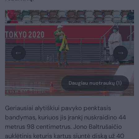
Daugiau nuotraukų (1)
Geriausiai alytiškiui pavyko penktasis
bandymas, kuriuos jis įrankį nuskraidino 44
metrus 98 centimetrus. Jono Baltrušaičio
auklėtinis keturis kartus siuntė diską už 40