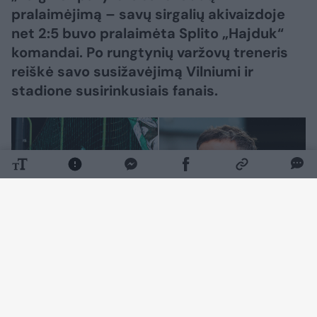
pralaimėjimą – savų sirgalių akivaizdoje
net 2:5 buvo pralaimėta Splito „Hajduk“
komandai. Po rungtynių varžovų treneris
reiškė savo susižavėjimą Vilniumi ir
stadione susirinkusiais fanais.
Daugiau nuotraukų (12)