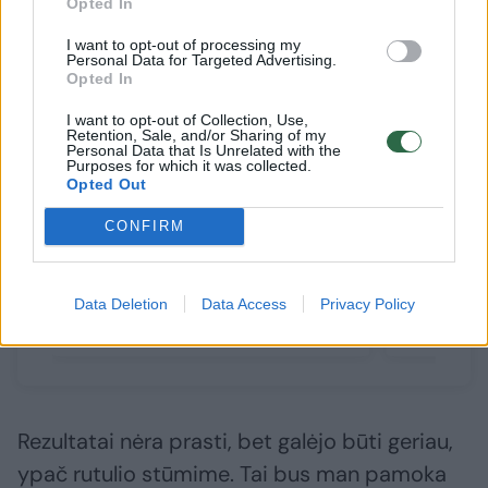
Opted In
I want to opt-out of processing my
Personal Data for Targeted Advertising.
Opted In
I want to opt-out of Collection, Use,
Retention, Sale, and/or Sharing of my
Personal Data that Is Unrelated with the
Purposes for which it was collected.
Opted Out
Airijos paralimpietė G.
Apginti 
CONFIRM
Štreimikytė sporto
Lietuvos
pasiekimais siekia
kovos dė
nenusileisti J. Štreimikytei
bronzos
Data Deletion
Data Access
Privacy Policy
Rezultatai nėra prasti, bet galėjo būti geriau,
ypač rutulio stūmime. Tai bus man pamoka