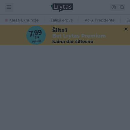
Karas Ukrainoje
Žalioji erdvė
Ačiū, Prezidente
E