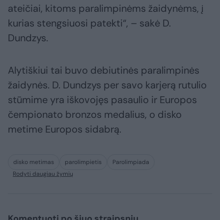
ateičiai, kitoms paralimpinėms žaidynėms, į
kurias stengsiuosi patekti“, – sakė D.
Dundzys.
Alytiškiui tai buvo debiutinės paralimpinės
žaidynės. D. Dundzys per savo karjerą rutulio
stūmime yra iškovojęs pasaulio ir Europos
čempionato bronzos medalius, o disko
metime Europos sidabrą.
disko metimas
parolimpietis
Parolimpiada
Rodyti daugiau žymių
Komentuoti po šiuo straipsniu