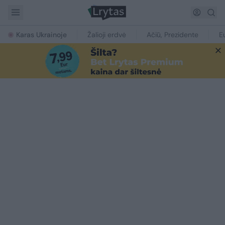
Karas Ukrainoje
Žalioji erdvė
Ačiū, Prezidente
E