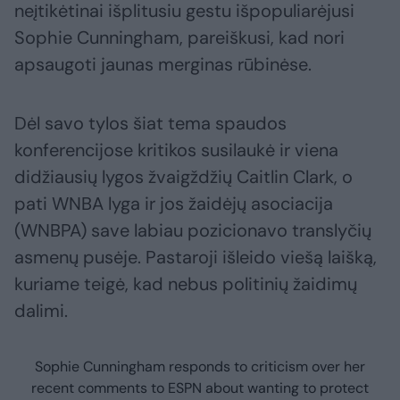
neįtikėtinai išplitusiu gestu išpopuliarėjusi
Sophie Cunningham, pareiškusi, kad nori
apsaugoti jaunas merginas rūbinėse.
Dėl savo tylos šiat tema spaudos
konferencijose kritikos susilaukė ir viena
didžiausių lygos žvaigždžių Caitlin Clark, o
pati WNBA lyga ir jos žaidėjų asociacija
(WNBPA) save labiau pozicionavo translyčių
asmenų pusėje. Pastaroji išleido viešą laišką,
kuriame teigė, kad nebus politinių žaidimų
dalimi.
Sophie Cunningham responds to criticism over her
recent comments to ESPN about wanting to protect