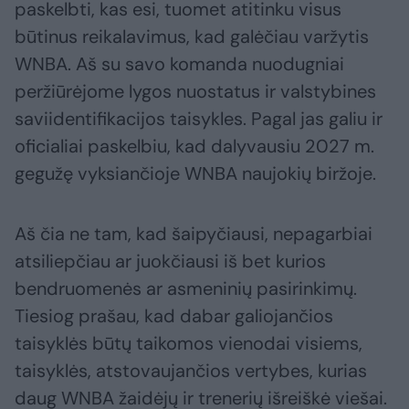
paskelbti, kas esi, tuomet atitinku visus
būtinus reikalavimus, kad galėčiau varžytis
WNBA. Aš su savo komanda nuodugniai
peržiūrėjome lygos nuostatus ir valstybines
saviidentifikacijos taisykles. Pagal jas galiu ir
oficialiai paskelbiu, kad dalyvausiu 2027 m.
gegužę vyksiančioje WNBA naujokių biržoje.
Aš čia ne tam, kad šaipyčiausi, nepagarbiai
atsiliepčiau ar juokčiausi iš bet kurios
bendruomenės ar asmeninių pasirinkimų.
Tiesiog prašau, kad dabar galiojančios
taisyklės būtų taikomos vienodai visiems,
taisyklės, atstovaujančios vertybes, kurias
daug WNBA žaidėjų ir trenerių išreiškė viešai.