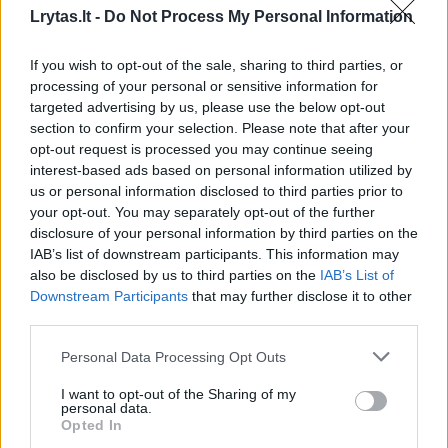
Panašus skirtumas tarp komandų laikėsi
Lrytas.lt -
Do Not Process My Personal Information
didžiąją trečiojo kėlinio dalį. Visgi atkarpa 5:0
If you wish to opt-out of the sale, sharing to third parties, or
jį užbaigę lietuviai ketvirtajame kėlinyje
processing of your personal or sensitive information for
pabėgo į priekį ir po Danieliaus Jasikevičiaus
targeted advertising by us, please use the below opt-out
tritaškio buvo susikrovę solidų dviženklį
section to confirm your selection. Please note that after your
opt-out request is processed you may continue seeing
pranašumą (76:61). Serbija dar buvo
interest-based ads based on personal information utilized by
prirtėjusi, tačiau pergalės iš savo rankų
us or personal information disclosed to third parties prior to
your opt-out. You may separately opt-out of the further
Dovydo Petraičio auklėtiniai nebepaleido.
disclosure of your personal information by third parties on the
IAB’s list of downstream participants. This information may
also be disclosed by us to third parties on the
IAB’s List of
Downstream Participants
that may further disclose it to other
Susiję straipsniai
third parties.
Personal Data Processing Opt Outs
I want to opt-out of the Sharing of my
personal data.
Opted In