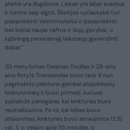
ateitis yra žlugdoma. Laikas yra labai svarbus
ir turime taip elgtis. Škotijos vyriausybė turi
pasipriešinti Vestminsteriui ir pasipriešinti
bet kokiai naujai naftos ir dujų gavybai, o
sąžiningą pereinamąjį laikotarpį įgyvendinti
dabar.“
30 metų britas Owainas Doullas ir 28-erių
airis Rory'is Townsendas buvo tarp 9 nuo
pagrindinio pelotono gerokai atsiplėšusių
lenktynininkų ir buvo pirmieji, kuriuos
sustabdė pareigūnai, kai lenktynės buvo
neutralizuotos. Po to, kai kelias buvo
atlaisvintas, lenktynės buvo atnaujintos 12.15
val., t. y. vėlavo apie 55 minutes, o