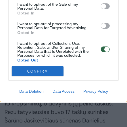
I want to opt-out of the Sale of my
Personal Data.
Opted In
I want to opt-out of processing my
Personal Data for Targeted Advertising.
Rinktinės bėdos – ne tik
„Žmogišk
Opted In
Lietuvoje: situacijos
egzistuoj
I want to opt-out of Collection, Use,
neapsikentęs žaidėjas
sureagavo
Retention, Sale, and/or Sharing of my
visiems laikams paliko
(4)
Personal Data that Is Unrelated with the
Purposes for which it was collected.
komandą
(1)
Opted Out
CONFIRM
Data Deletion
Data Access
Privacy Policy
Lietuvos rinktinės gretose aikštelėje pasirodė
10 krepšininkų, o devyni iš jų pelnė taškus.
Rezultatyviausias buvo 17 taškų surinkęs
Šarūno Jasikevičiaus sūnėnas Danielius