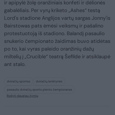
ir apipylė žolę oranžiniais konfeti ir dėlionės
gabalėliais. Per vyrų kriketo „Ashes“ testą
Lord's stadione Anglijos vartų sargas Jonny'is
Bairstowas pats ėmėsi veiksmų ir pašalino
protestuotoją iš stadiono. Balandį pasaulio
snukerio čempionato žaidimas buvo atidėtas
po to, kai vyras paleido oranžinių dažų
miltelių į „Crucible“ teatrą Šefilde ir atsiklaupė
ant stalo.
dviračių sportas
dviračių lenktynės
pasaulio dviračių sporto plento čempionatas
Rodyti daugiau žymių