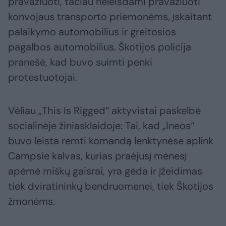
pravažiuoti, tačiau neleisdami pravažiuoti
konvojaus transporto priemonėms, įskaitant
palaikymo automobilius ir greitosios
pagalbos automobilius. Škotijos policija
pranešė, kad buvo suimti penki
protestuotojai.
Vėliau „This Is Rigged“ aktyvistai paskelbė
socialinėje žiniasklaidoje: Tai, kad „Ineos“
buvo leista remti komandą lenktynėse aplink
Campsie kalvas, kurias praėjusį mėnesį
apėmė miškų gaisrai, yra gėda ir įžeidimas
tiek dviratininkų bendruomenei, tiek Škotijos
žmonėms.