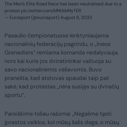
The Men’s Elite Road Race has been neutralised due to a
protest
pic.twitter.com/kRKAbMyTER
— Eurosport (@eurosport)
August 6, 2023
Pasaulio čempionatuose lenktyniaujama
nacionalinių federacijų pagrindu, o „Ineos
Grenadiers“ remiama komanda nedalyvauja,
nors kai kurie jos dviratininkai važiuoja su
savo nacionalinėmis vėliavomis. Buvo
pranešta, kad atstovas spaudai taip pat
sakė, kad protestas „nėra susijęs su dviračių
sportu“.
Pareiškime toliau rašoma: „Negalime tęsti
įprastos veiklos, kol mūsų šalis dega, o mūsų