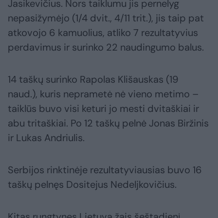
Jasikevičius. Nors taiklumu jis pernelyg
nepasižymėjo (1/4 dvit., 4/11 trit.), jis taip pat
atkovojo 6 kamuolius, atliko 7 rezultatyvius
perdavimus ir surinko 22 naudingumo balus.
14 taškų surinko Rapolas Klišauskas (19
naud.), kuris neprametė nė vieno metimo –
taiklūs buvo visi keturi jo mesti dvitaškiai ir
abu tritaškiai. Po 12 taškų pelnė Jonas Biržinis
ir Lukas Andriulis.
Serbijos rinktinėje rezultatyviausias buvo 16
taškų pelnęs Dositejus Nedeljkovičius.
Kitas rungtynes Lietuva žais šeštadienį,