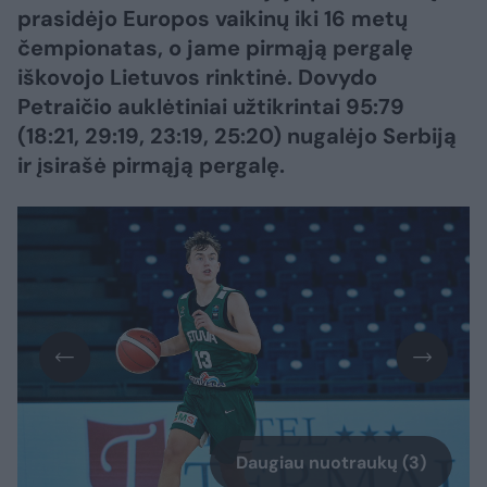
prasidėjo Europos vaikinų iki 16 metų
čempionatas, o jame pirmąją pergalę
iškovojo Lietuvos rinktinė. Dovydo
Petraičio auklėtiniai užtikrintai 95:79
(18:21, 29:19, 23:19, 25:20) nugalėjo Serbiją
ir įsirašė pirmąją pergalę.
Daugiau nuotraukų (3)