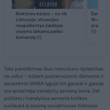
Rinktinės bėdos – ne tik
Šaro sūn
Lietuvoje: situacijos
16-mečia
neapsikentęs žaidėjas
pradėjo
visiems laikams paliko
(1)
komandą
(1)
Toks pareiškimas šiuo metu buvo išplatintas
ne veltui – būtent pastarosiomis dienomis ir
savaitėmis WNBA lygoje itin gausiai ir garsiai
yra aptarinėja translyčių asmenų tema. Dėl
požiūrio į translyčius asmenis kritikos
susilaukė šį sezoną socialiniuose tinkluose