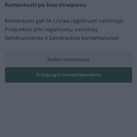
Komentuoti po šiuo straipsniu
Komentuoti gali tik Lrytas registruoti vartotojai.
Prisijunkite prie registruotų vartotojų
bendruomenės ir bendraukite komentaruose!
Rodyti komentarus
Prisijungti komentatoriams