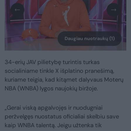
Daugiau nuotraukų (1)
34-erių JAV pilietybę turintis turkas
socialiniame tinkle X išplatino pranešimą,
kuriame teigia, kad kitąmet dalyvaus Moterų
NBA (WNBA) lygos naujokių biržoje.
„Gerai viską apgalvojęs ir nuodugniai
peržvelgęs nuostatus oficialiai skelbiu save
kaip WNBA talentą. Jeigu užtenka tik