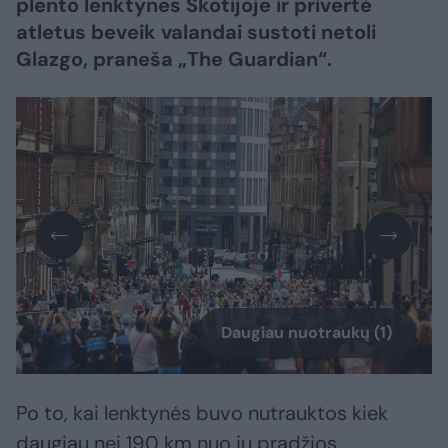
plento lenktynes Škotijoje ir privertė
atletus beveik valandai sustoti netoli
Glazgo, praneša „The Guardian“.
Daugiau nuotraukų (1)
Po to, kai lenktynės buvo nutrauktos kiek
daugiau nei 190 km nuo jų pradžios,