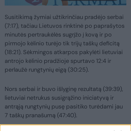
Susitikimą žymiai užtikrinčiau pradėjo serbai
(7:17), tačiau Lietuvos rinktinė po paprašytos
minutės pertraukėlės sugrįžo į kovą ir po
pirmojo kėlinio turėjo tik trijų taškų deficitą
(18:21). Sėkmingos atkarpos pakylėti lietuviai
antrojo kėlinio pradžioje spurtavo 12:4 ir
perlaužė rungtynių eigą (30:25).
Nors serbai ir buvo išlyginę rezultatą (39:39),
lietuviai netrukus susigrąžino iniciatyvą ir
antrąją rungtynių pusę pasitiko turėdami jau
7 taškų pranašumą (47:40).