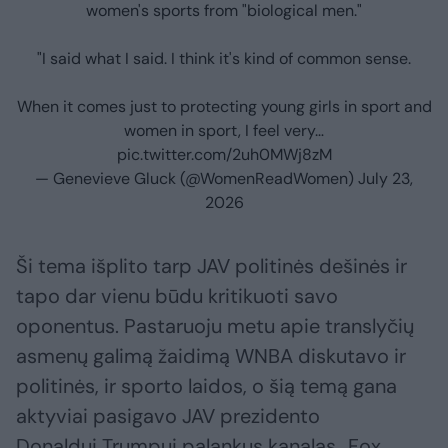
women's sports from "biological men."
"I said what I said. I think it's kind of common sense.
When it comes just to protecting young girls in sport and
women in sport, I feel very…
pic.twitter.com/2uh0MWj8zM
— Genevieve Gluck (@WomenReadWomen)
July 23,
2026
Ši tema išplito tarp JAV politinės dešinės ir
tapo dar vienu būdu kritikuoti savo
oponentus. Pastaruoju metu apie translyčių
asmenų galimą žaidimą WNBA diskutavo ir
politinės, ir sporto laidos, o šią temą gana
aktyviai pasigavo JAV prezidento
Donaldui Trumpui palankus kanalas „Fox