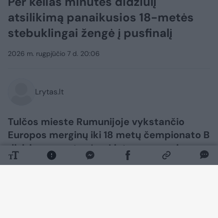
Per kelias minutes didžiulį
atsilikimą panaikusios 18-metės
stebuklingai žengė į pusfinalį
2026 m. rugpjūčio 7 d. 20:06
Lrytas.lt
Tulčos mieste Rumunijoje vykstančio
Europos merginų iki 18 metų čempionato B
diviziono rungtynėse Lietuvos merginų
rinktinė pademonstravo įspūdingą
charakterį ir per keletą minučių panaikino
15 taškų deficitą, o galiausiai
ketvirtfinalyje po pratęsimo 74:66 (16:22,
13:11, 12:17, 21:12, 12:4) nugalėjo Graikiją.