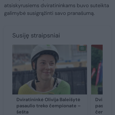
atsiskyrusiems dviratininkams buvo suteikta
galimybė susigrąžinti savo pranašumą.
Susiję straipsniai
Dviratininkė Olivija Baleišytė
Dviratin
pasaulio treko čempionate –
pasauli
šešta
čempiona