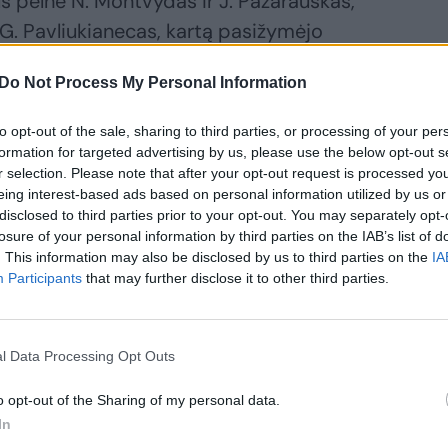
s pelnė N. Montvydas ir J. Pažarauskas,
 G. Pavliukianecas, kartą pasižymėjo
Do Not Process My Personal Information
to opt-out of the sale, sharing to third parties, or processing of your per
formation for targeted advertising by us, please use the below opt-out s
r selection. Please note that after your opt-out request is processed y
eing interest-based ads based on personal information utilized by us or
disclosed to third parties prior to your opt-out. You may separately opt-
losure of your personal information by third parties on the IAB’s list of
. This information may also be disclosed by us to third parties on the
IA
Participants
that may further disclose it to other third parties.
etuvos
lbolininkai
l Data Processing Opt Outs
ropos
mpionato
o opt-out of the Sharing of my personal data.
arte patiesė
In
kiečius