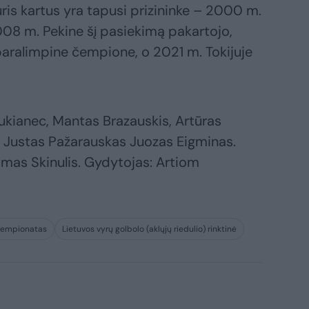
ris kartus yra tapusi prizininke – 2000 m.
008 m. Pekine šį pasiekimą pakartojo,
paralimpine čempione, o 2021 m. Tokijuje
.
iukianec, Mantas Brazauskis, Artūras
, Justas Pažarauskas Juozas Eigminas.
rimas Skinulis. Gydytojas: Artiom
 čempionatas
Lietuvos vyrų golbolo (aklųjų riedulio) rinktinė