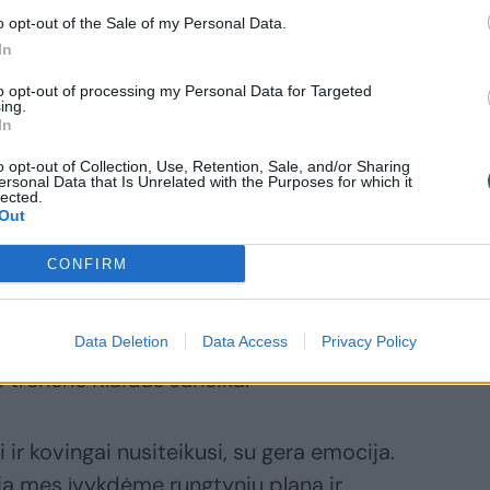
o opt-out of the Sale of my Personal Data.
In
to opt-out of processing my Personal Data for Targeted
ing.
In
yje susitiks su Suomijos komanda, kuri
o opt-out of Collection, Use, Retention, Sale, and/or Sharing
upėje finišavo ketvirta. Rungtynės dėl
ersonal Data that Is Unrelated with the Purposes for which it
lected.
adienį 18.30 val.
Out
CONFIRM
rungtynes. Klaidų pasitaikė, bet tikiuosi,
su Suomijos rinktine tų klaidų daugiau
Data Deletion
Data Access
Privacy Policy
irtfinaliui. Ačiū visiems, kurie palaiko“, –
 treneris Klaidas Janeika.
 ir kovingai nusiteikusi, su gera emocija.
ja mes įvykdėme rungtynių planą ir