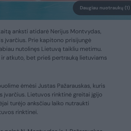
Daugiau nuotraukų (1)
kaitą anksti atidarė Nerijus Montvydas,
is įvarčius. Prie kapitono prisijungė
abiau nutolinęs Lietuvą taikliu metimu.
ir atkuto, bet prieš pertrauką lietuviams
puolime ėmėsi Justas Pažarauskas, kuris
 įvarčius. Lietuvos rinktinė greitai įgijo
ėjai turėjo anksčiau laiko nutraukti
uvos rinktinei.