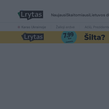
Naujausi
Skaitomiausi
Lietuvos d
Karas Ukrainoje
Žalioji erdvė
Ačiū, Prezident