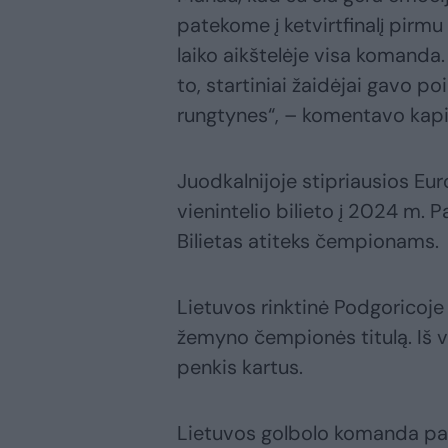
patekome į ketvirtfinalį pirm
laiko aikštelėje visa komanda
to, startiniai žaidėjai gavo poi
rungtynes“, – komentavo kap
Juodkalnijoje stipriausios Eur
vienintelio bilieto į 2024 m. 
Bilietas atiteks čempionams.
Lietuvos rinktinė Podgoricoje
žemyno čempionės titulą. Iš v
penkis kartus.
Lietuvos golbolo komanda pa