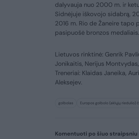
dalyvauja nuo 2000 m. ir ketu
Sidnėjuje iškovojo sidabrą, 2
2016 m. Rio de Žaneire tapo 
pasipuošė bronzos medaliais
Lietuvos rinktinė: Genrik Pavl
Jonikaitis, Nerijus Montvydas
Treneriai: Klaidas Janeika, Au
Aleksejev.
golbolas
Europos golbolo (aklųjų riedulio)
Komentuoti po šiuo straipsniu