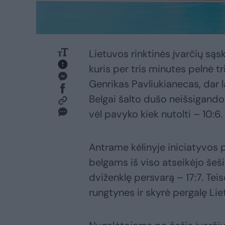
Lietuvos rinktinės įvarčių sąs
kuris per tris minutes pelnė tr
Genrikas Pavliukianecas, dar l
Belgai šalto dušo neišsigando 
vėl pavyko kiek nutolti – 10:6.
Antrame kėlinyje iniciatyvos 
belgams iš viso atseikėjo šešis
dviženklę persvarą – 17:7. Teis
rungtynes ir skyrė pergalę Liet