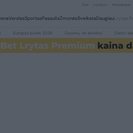
Orai
Lrytas.tv
Horoskopai
iena
Verslas
Sportas
Pasaulis
Žmonės
Sveikata
Daugiau
Lrytas 
e
Europos burės 2026
Gyvenu, ne skrolinu
Darbo ske