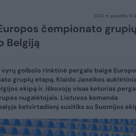
2023 m. gruodžio 13 d.
i Europos čempionato grupi
o Belgiją
 vyrų golbolo rinktinė pergale baigė Europ
to grupių etapą. Klaido Janeikos auklėtinia
lgijos ekipą ir, iškovoję visas keturias perga
rupės nugalėtojais. Lietuvos komanda
nalyje ketvirtadienį susitiks su Suomijos eki