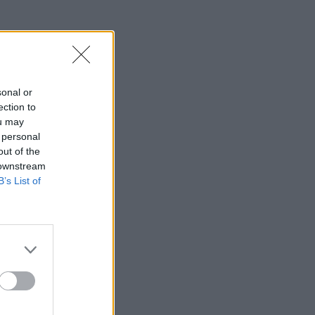
sonal or
ection to
ou may
 personal
out of the
 downstream
B’s List of