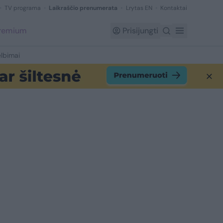
TV programa
Laikraščio prenumerata
Lrytas EN
Kontaktai
Premium
Prisijungti
lbimai