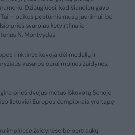
u numeriu. Džiaugiuosi, kad šiandien gavo
. Tai – puikus postūmis mūsų jaunimui, be
lsio prieš svarbias ketvirtfinalio
itonas N. Montvydas.
opos rinktinės kovoja dėl medalių ir
Paryžiaus vasaros paralimpines žaidynes.
 gina prieš dvejus metus iškovotą Senojo
iso lietuviai Europos čempionais yra tapę
ralimpinėse žaidynėse be pertraukų