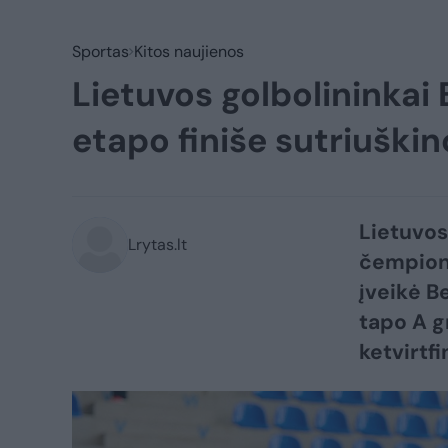
Sportas
Kitos naujienos
Lietuvos golbolininka
etapo finiše sutriuškin
Lietuvos
Lrytas.lt
čempiona
įveikė Be
tapo A g
ketvirtfi