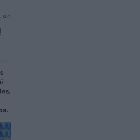
 12:41
ų
os
i
les,
pa.