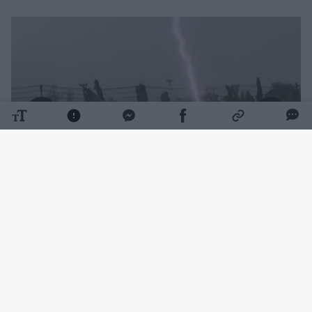
Daugiau nuotraukų (1)
Rungtynes netikėtai užklupo prapliupusi
musoninė liūtis – žaidėjams teko rungtyniauti
pilantis stipriam lietui. Internetą jau apskriejo
šiurpi vaizdo medžiaga: joje užfiksuota, kaip