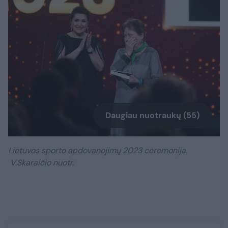
Daugiau nuotraukų (55)
Lietuvos sporto apdovanojimų 2023 ceremonija.
V.Skaraičio nuotr.