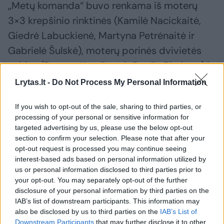
„Metų komanda“ buvo renkama iš moterų
3×3 krepšinio rinktinės (Kamilė Nacickaitė,
Giedrė Labuckienė, Martyna Petrėnaitė ir
Gabrielė Šulskė), moterų porinės dvivietės
valties (Donata Karalienė ir Dovilė Rimkutė) ir
vyrų keturvietės baidarės (Simonas Maldonis,
Lrytas.lt -
Do Not Process My Personal Information
Mindaugas Maldonis, Ignas Navakauskas ir
If you wish to opt-out of the sale, sharing to third parties, or
Artūras Seja) įgulų.
processing of your personal or sensitive information for
targeted advertising by us, please use the below opt-out
section to confirm your selection. Please note that after your
Metų komanda pripažinta moterų porinė
opt-out request is processed you may continue seeing
dvivietė
Donata Karalienė ir Dovilė
interest-based ads based on personal information utilized by
us or personal information disclosed to third parties prior to
Rimkutė.
your opt-out. You may separately opt-out of the further
disclosure of your personal information by third parties on the
IAB’s list of downstream participants. This information may
also be disclosed by us to third parties on the
IAB’s List of
Downstream Participants
that may further disclose it to other