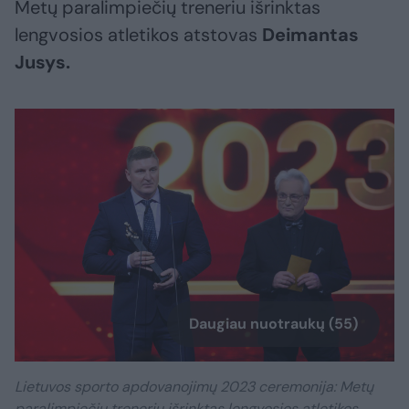
Metų paralimpiečių treneriu išrinktas
lengvosios atletikos atstovas
Deimantas
Jusys.
Daugiau nuotraukų (55)
Lietuvos sporto apdovanojimų 2023 ceremonija: Metų
paralimpiečių treneriu išrinktas lengvosios atletikos