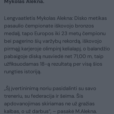
Mykolas Alekna.
Lengvaatletis Mykolas Alekna: Disko metikas
pasaulio čempionate iškovojo bronzos
medalį, tapo Europos iki 23 metų čempionu
bei pagerino šių varžybų rekordą, iškovojo
pirmąjį karjeroje olimpinį kelialapį, o balandžio
pabaigoje diską nusviedė net 71,00 m, taip
užfiksuodamas 18-ą rezultatą per visą šios
rungties istoriją.
„Šį įvertininimą noriu pasidalinti su savo
treneriu, su federacija ir šeima. Šis
apdovanojimas skiriamas ne už gražias
kalbas, o už darbus“, – pasakė M.Alekna.