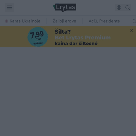
Karas Ukrainoje
Žalioji erdvė
Ačiū, Prezidente
E