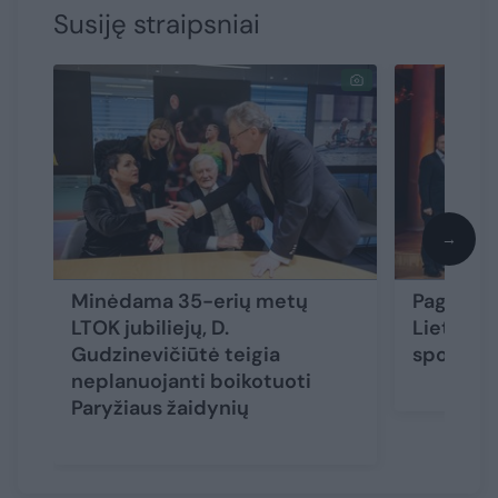
Susiję straipsniai
→
Minėdama 35-erių metų
Pagerbti
LTOK jubiliejų, D.
Lietuvos
Gudzinevičiūtė teigia
sportini
neplanuojanti boikotuoti
Paryžiaus žaidynių