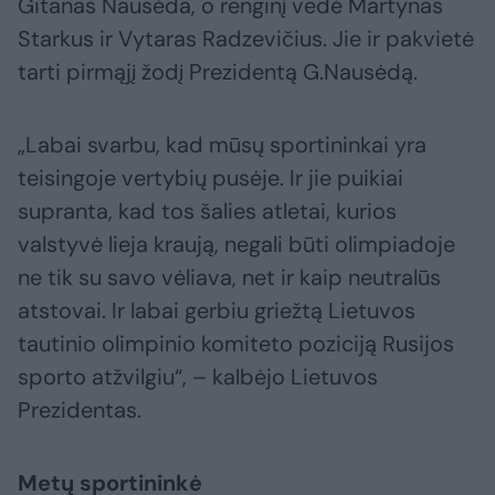
Gitanas Nausėda, o renginį vedė Martynas
Starkus ir Vytaras Radzevičius. Jie ir pakvietė
tarti pirmąjį žodį Prezidentą G.Nausėdą.
„Labai svarbu, kad mūsų sportininkai yra
teisingoje vertybių pusėje. Ir jie puikiai
supranta, kad tos šalies atletai, kurios
valstyvė lieja kraują, negali būti olimpiadoje
ne tik su savo vėliava, net ir kaip neutralūs
atstovai. Ir labai gerbiu griežtą Lietuvos
tautinio olimpinio komiteto poziciją Rusijos
sporto atžvilgiu“, – kalbėjo Lietuvos
Prezidentas.
Metų sportininkė