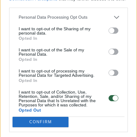
third parties.
Personal Data Processing Opt Outs
I want to opt-out of the Sharing of my
personal data.
Opted In
I want to opt-out of the Sale of my
Personal Data.
Daugiau nuotraukų (55)
Opted In
I want to opt-out of processing my
Personal Data for Targeted Advertising.
Lietuvos sporto apdovanojimų 2023 ceremonija.
Opted In
V.Skaraičio nuotr.
I want to opt-out of Collection, Use,
Retention, Sale, and/or Sharing of my
Personal Data that Is Unrelated with the
Irkluotojos Donata Karalienė ir Dovilė
Purposes for which it was collected.
Opted Out
Rimkutė: Porinę dvivietę valtį irkluojantis
duetas svarbiausiose metų varžybose dukart
CONFIRM
pasipuošė sidabro medaliais –