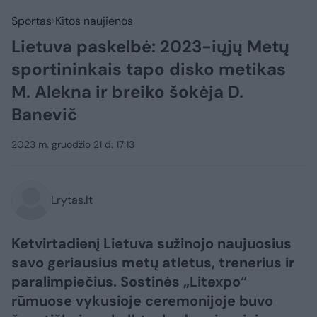
Sportas
Kitos naujienos
Lietuva paskelbė: 2023-iųjų Metų
sportininkais tapo disko metikas
M. Alekna ir breiko šokėja D.
Banevič
2023 m. gruodžio 21 d. 17:13
Lrytas.lt
Ketvirtadienį Lietuva sužinojo naujuosius
savo geriausius metų atletus, trenerius ir
paralimpiečius. Sostinės „Litexpo“
rūmuose vykusioje ceremonijoje buvo