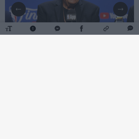
Daugiau nuotraukų (1)
Į krepšinio šlovės muziejų įtrauktai legendai
buvo 86-eriui. Mirties priežastis kol kas nėra
atskleidžiama.
D. Nelsonas rungtyniaudamas „Boston
Celtics“ komandoje net penkis kartus tapo
NBA čempionu.