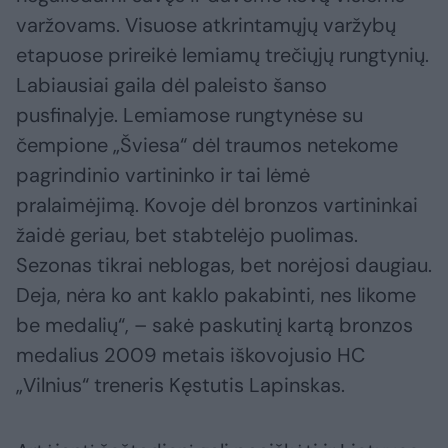
varžovams. Visuose atkrintamųjų varžybų
etapuose prireikė lemiamų trečiųjų rungtynių.
Labiausiai gaila dėl paleisto šanso
pusfinalyje. Lemiamose rungtynėse su
čempione „Šviesa“ dėl traumos netekome
pagrindinio vartininko ir tai lėmė
pralaimėjimą. Kovoje dėl bronzos vartininkai
žaidė geriau, bet stabtelėjo puolimas.
Sezonas tikrai neblogas, bet norėjosi daugiau.
Deja, nėra ko ant kaklo pakabinti, nes likome
be medalių“, – sakė paskutinį kartą bronzos
medalius 2009 metais iškovojusio HC
„Vilnius“ treneris Kęstutis Lapinskas.