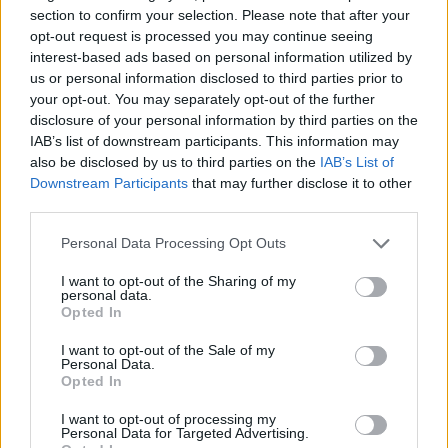
section to confirm your selection. Please note that after your
komanda įrodė, kad yra verta bronzos
opt-out request is processed you may continue seeing
medalių. Lemiamose rungtynėse galėjome
interest-based ads based on personal information utilized by
us or personal information disclosed to third parties prior to
pamatyti viso mūsų šio sezono paveikslą.
your opt-out. You may separately opt-out of the further
Momentais parodom, kad galim puikiai
disclosure of your personal information by third parties on the
atakuoti, taikliai mesti, agresyviai gintis, bet
IAB’s list of downstream participants. This information may
also be disclosed by us to third parties on the
IAB’s List of
momentais galim daryti visa tai daryti labai
Downstream Participants
that may further disclose it to other
blogai. Per valandą trukusias rungtynes
third parties.
atsispindėjo visas mūsų sezonas. Reikia
Personal Data Processing Opt Outs
daugiau ties tuo dirbti ir negalim kaskart lipti
I want to opt-out of the Sharing of my
ant to paties grėblio“, – komentavo „Granito-
personal data.
Opted In
Kario“ treneris Vaidotas Grosas.
I want to opt-out of the Sale of my
Personal Data.
Opted In
Net 17 kartų Lietuvos čempionu tapusio
„Granito-Kario“ treneris atskleidė, kad prieš
I want to opt-out of processing my
Personal Data for Targeted Advertising.