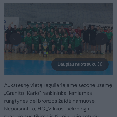
Daugiau nuotraukų (1)
Aukštesnę vietą reguliariajame sezone užėmę
„Granito-Kario“ rankininkai lemiamas
rungtynes dėl bronzos žaidė namuose.
Nepaisant to, HC „Vilnius“ sėkmingiau
pradėjo susitikimą ir 13 min. įgijo keturių