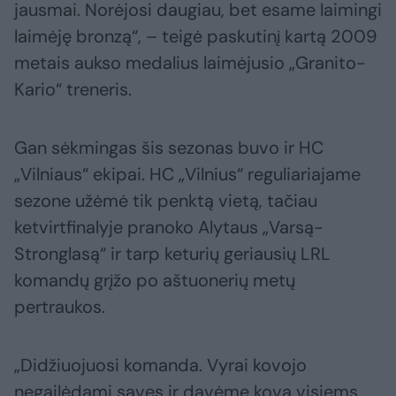
jausmai. Norėjosi daugiau, bet esame laimingi
laimėję bronzą“, – teigė paskutinį kartą 2009
metais aukso medalius laimėjusio „Granito-
Kario“ treneris.
Gan sėkmingas šis sezonas buvo ir HC
„Vilniaus“ ekipai. HC „Vilnius“ reguliariajame
sezone užėmė tik penktą vietą, tačiau
ketvirtfinalyje pranoko Alytaus „Varsą-
Stronglasą“ ir tarp keturių geriausių LRL
komandų grįžo po aštuonerių metų
pertraukos.
„Didžiuojuosi komanda. Vyrai kovojo
negailėdami savęs ir davėme kovą visiems