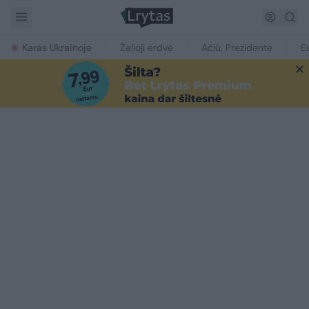
Karas Ukrainoje
Žalioji erdvė
Ačiū, Prezidente
E