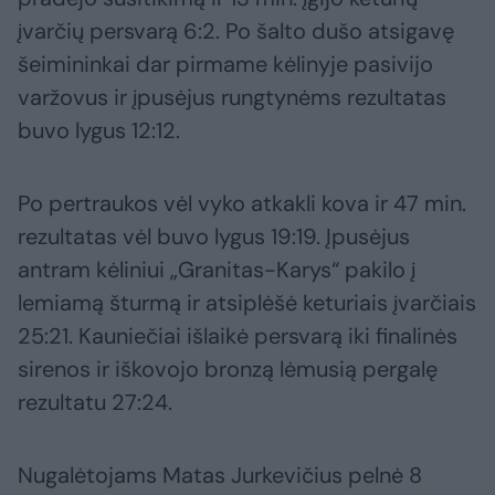
įvarčių persvarą 6:2. Po šalto dušo atsigavę
šeimininkai dar pirmame kėlinyje pasivijo
varžovus ir įpusėjus rungtynėms rezultatas
buvo lygus 12:12.
Po pertraukos vėl vyko atkakli kova ir 47 min.
rezultatas vėl buvo lygus 19:19. Įpusėjus
antram kėliniui „Granitas-Karys“ pakilo į
lemiamą šturmą ir atsiplėšė keturiais įvarčiais
25:21. Kauniečiai išlaikė persvarą iki finalinės
sirenos ir iškovojo bronzą lėmusią pergalę
rezultatu 27:24.
Nugalėtojams Matas Jurkevičius pelnė 8