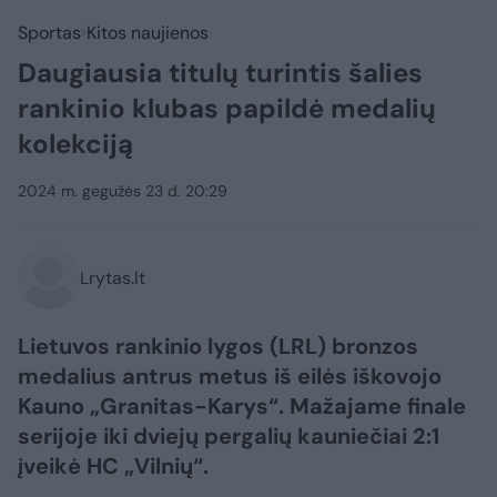
Sportas
Kitos naujienos
Daugiausia titulų turintis šalies
rankinio klubas papildė medalių
kolekciją
2024 m. gegužės 23 d. 20:29
Lrytas.lt
Lietuvos rankinio lygos (LRL) bronzos
medalius antrus metus iš eilės iškovojo
Kauno „Granitas-Karys“. Mažajame finale
serijoje iki dviejų pergalių kauniečiai 2:1
įveikė HC „Vilnių“.