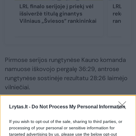
LRL finalo serijoje į priekį vėl
LRL fina
išsiveržė titulą ginantys
rekordai
Vilniaus „Šviesos“ rankininkai
rankinin
Pirmose serijos rungtynėse Kauno komanda
namuose iškovojo pergalę 36:29, antrose
rungtynėse sostinėje rezultatu 28:26 laimėjo
vilniečiai.
„Jautėsi, kad lemiamose rungtynėse slėgė
Lrytas.lt -
Do Not Process My Personal Information
įtampa ir papildomas spaudimas. Pirmame
If you wish to opt-out of the sale, sharing to third parties, or
kėlinyje neįmetėme net dešimt metimų iš
processing of your personal or sensitive information for
gerų situacijų. Bet lemiamu momentu
targeted advertising by us, please use the below opt-out