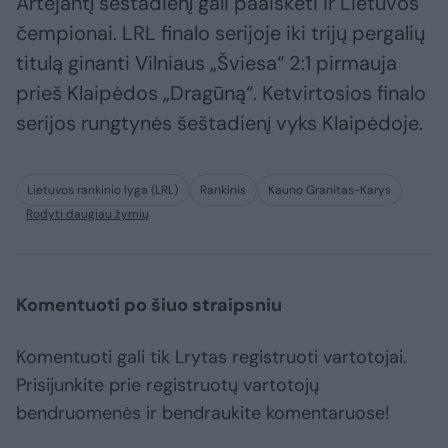
Artėjantį šeštadienį gali paaiškėti ir Lietuvos
čempionai. LRL finalo serijoje iki trijų pergalių
titulą ginanti Vilniaus „Šviesa“ 2:1 pirmauja
prieš Klaipėdos „Dragūną“. Ketvirtosios finalo
serijos rungtynės šeštadienį vyks Klaipėdoje.
Lietuvos rankinio lyga (LRL)
Rankinis
Kauno Granitas-Karys
Rodyti daugiau žymių
Komentuoti po šiuo straipsniu
Komentuoti gali tik Lrytas registruoti vartotojai.
Prisijunkite prie registruotų vartotojų
bendruomenės ir bendraukite komentaruose!