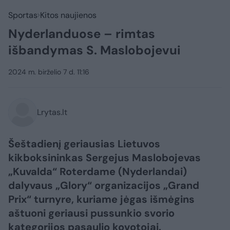
Sportas
Kitos naujienos
Nyderlanduose – rimtas
išbandymas S. Maslobojevui
2024 m. birželio 7 d. 11:16
Lrytas.lt
Šeštadienį geriausias Lietuvos
kikboksininkas Sergejus Maslobojevas
„Kuvalda“ Roterdame (Nyderlandai)
dalyvaus „Glory“ organizacijos „Grand
Prix“ turnyre, kuriame jėgas išmėgins
aštuoni geriausi pussunkio svorio
kategorijos pasaulio kovotojai.