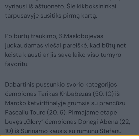
vyriausi iš aštuoneto. Šie kikboksininkai
tarpusavyje susitiks pirmą kartą.
Po burtų traukimo, S.Maslobojevas
juokaudamas viešai pareiškė, kad būtų net
keista klausti ar jis save laiko viso turnyro
favoritu.
Dabartinis pussunkio svorio kategorijos
čempionas Tarikas Khbabezas (50, 10) iš
Maroko ketvirtfinalyje grumsis su prancūzu
Pascaliu Toure (20, 6). Pirmajame etape
buvęs „Glory“ čempionas Donegi Abena (22,
10) iš Surinamo kausis su rumunu Stefanu