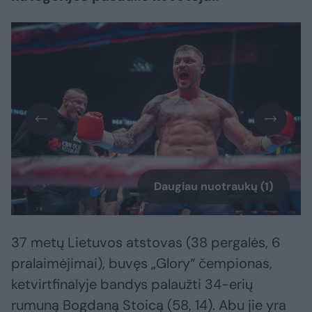
Daugiau nuotraukų (1)
37 metų Lietuvos atstovas (38 pergalės, 6
pralaimėjimai), buvęs „Glory“ čempionas,
ketvirtfinalyje bandys palaužti 34-erių
rumuną Bogdaną Stoicą (58, 14). Abu jie yra