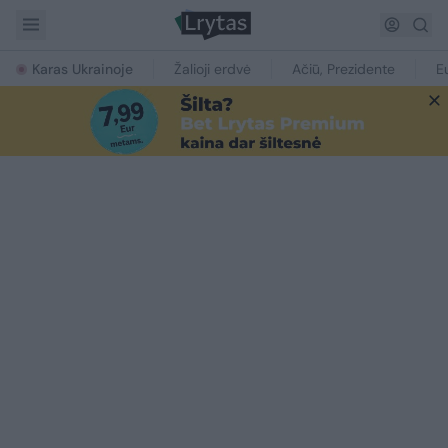
Karas Ukrainoje
Žalioji erdvė
Ačiū, Prezidente
E