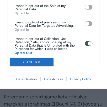
I want to opt-out of the Sale of my
Personal Data.
Opted In
D. Abena 2023 metų vasarį nukarūnavo S.
I want to opt-out of processing my
Personal Data for Targeted Advertising.
Maslobojevą. Tuomet jų kova buvo nutraukta
Opted In
dėl atsivėrusios žaizdos Lietuvos sportininko
I want to opt-out of Collection, Use,
Retention, Sale, and/or Sharing of my
kojoje ir pergalė skirta Surinamo
Personal Data that Is Unrelated with the
Purposes for which it was collected.
kikboksininkui.
Opted Out
CONFIRM
Paskui D. Abena apylygėje kovoje turėjo
pripažinti T. Khbabezo pranašumą ir prarado
Data Deletion
Data Access
Privacy Policy
čempiono titulą.
Roterdame ketvirtajame ketvirtfinalyje
marokietis Ibrahimas El Bouni (41, 9) kovos su