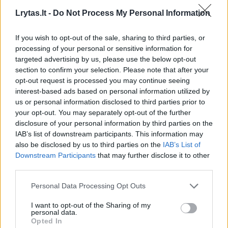
Latescu (17, 2).
Lrytas.lt -
Do Not Process My Personal Information
If you wish to opt-out of the sale, sharing to third parties, or
Susiję straipsniai
processing of your personal or sensitive information for
targeted advertising by us, please use the below opt-out
section to confirm your selection. Please note that after your
opt-out request is processed you may continue seeing
interest-based ads based on personal information utilized by
us or personal information disclosed to third parties prior to
your opt-out. You may separately opt-out of the further
disclosure of your personal information by third parties on the
IAB’s list of downstream participants. This information may
also be disclosed by us to third parties on the
IAB’s List of
Downstream Participants
that may further disclose it to other
third parties.
Paaiškėjo pirmasis S.
Be pral
Maslobojevo varžovas
žengianti
Personal Data Processing Opt Outs
artėjančiame „Glory“ turnyre
galbūt „l
I want to opt-out of the Sharing of my
drąsos pr
personal data.
Opted In