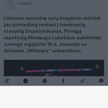
Lrytas.lt
Lietuvos rezervinę vyrų krepšinio rinktinė
jau pirmadienį renkasi į treniruočių
stovyklą Druskininkuose. Pirmąją
repeticiją Mindaugo Lukošiaus auklėtiniai
surengs rugpjūčio 19 d. Jonavoje su
Arizonos „Wildcats“ universitetu.