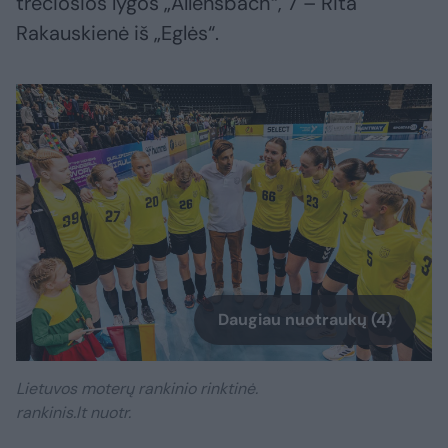
trečiosios lygos „Allensbach“, 7 – Rita
Rakauskienė iš „Eglės“.
Daugiau nuotraukų (4)
Lietuvos moterų rankinio rinktinė.
rankinis.lt nuotr.