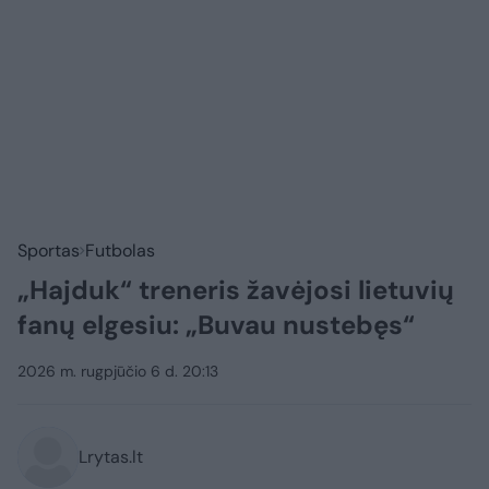
Sportas
Futbolas
„Hajduk“ treneris žavėjosi lietuvių
fanų elgesiu: „Buvau nustebęs“
2026 m. rugpjūčio 6 d. 20:13
Lrytas.lt