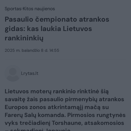
Sportas
Kitos naujienos
Pasaulio čempionato atrankos
gidas: kas laukia Lietuvos
rankininkių
2025 m. balandžio 8 d. 14:55
Lrytas.lt
Lietuvos moterų rankinio rinktinė šią
savaitę žais pasaulio pirmenybių atrankos
Europos zonos atkrintamąjį mačą su
Farerų Salų komanda. Pirmosios rungtynės
vyks trečiadienį Torshaune, atsakomosios
– sekmadienį Jonavoje.