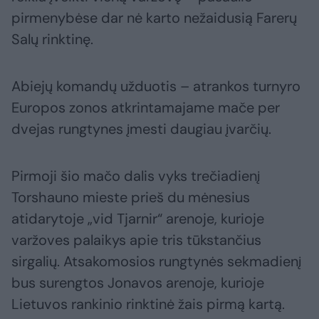
pirmenybėse dar nė karto nežaidusią Farerų
Salų rinktinę.
Abiejų komandų užduotis – atrankos turnyro
Europos zonos atkrintamajame mače per
dvejas rungtynes įmesti daugiau įvarčių.
Pirmoji šio mačo dalis vyks trečiadienį
Torshauno mieste prieš du mėnesius
atidarytoje „vid Tjarnir“ arenoje, kurioje
varžoves palaikys apie tris tūkstančius
sirgalių. Atsakomosios rungtynės sekmadienį
bus surengtos Jonavos arenoje, kurioje
Lietuvos rankinio rinktinė žais pirmą kartą.