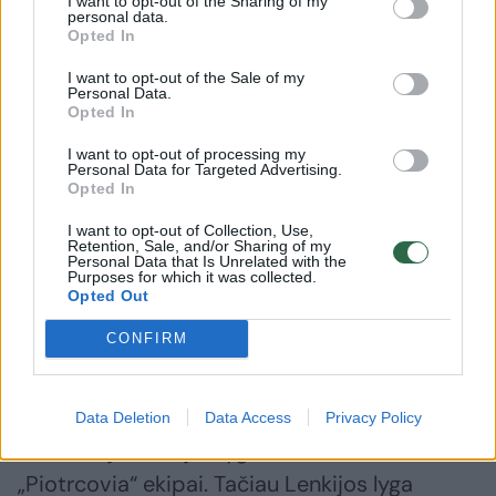
I want to opt-out of the Sharing of my
personal data.
Opted In
I want to opt-out of the Sale of my
Personal Data.
Opted In
I want to opt-out of processing my
Personal Data for Targeted Advertising.
Opted In
Daugiau nuotraukų (4)
I want to opt-out of Collection, Use,
Retention, Sale, and/or Sharing of my
Personal Data that Is Unrelated with the
Purposes for which it was collected.
Lietuvos moterų rankinio rinktinė.
Opted Out
rankinis.lt nuotr.
CONFIRM
Aukštesnio lygio nacionalinėse pirmenybėse
žaidžia vienintelė Aušra Arciševskaja. Ji
Data Deletion
Data Access
Privacy Policy
atstovauja Lenkijos lygos vidutiniokei
„Piotrcovia“ ekipai. Tačiau Lenkijos lyga