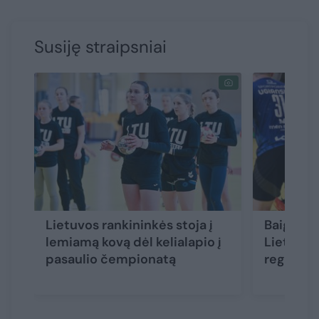
Susiję straipsniai
Lietuvos rankininkės stoja į
Baigėsi 
lemiamą kovą dėl kelialapio į
Lietuvos
pasaulio čempionatą
reguliar