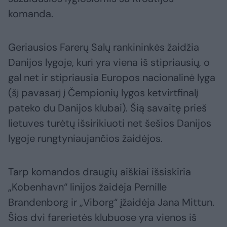
komanda.
Geriausios Farerų Salų rankininkės žaidžia
Danijos lygoje, kuri yra viena iš stipriausių, o
gal net ir stipriausia Europos nacionalinė lyga
(šį pavasarį į Čempionių lygos ketvirtfinalį
pateko du Danijos klubai). Šią savaitę prieš
lietuves turėtų išsirikiuoti net šešios Danijos
lygoje rungtyniaujančios žaidėjos.
Tarp komandos draugių aiškiai išsiskiria
„Kobenhavn“ linijos žaidėja Pernille
Brandenborg ir „Viborg“ įžaidėja Jana Mittun.
Šios dvi farerietės klubuose yra vienos iš