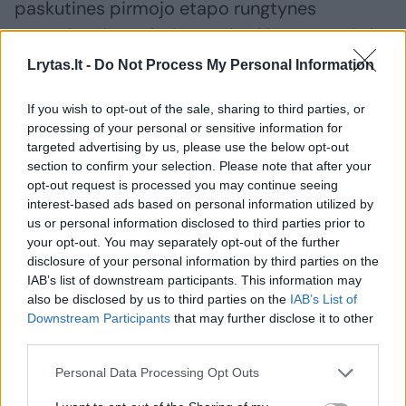
paskutines pirmojo etapo rungtynes
R.Wardum buvo bejėgė prieš kitą Farerų Salų
rinktinės rankininkę. „Ringkobing“ pralaimėjo
Lrytas.lt -
Do Not Process My Personal Information
„Kobenhavn“ ekipai, o geriausia rungtynių
If you wish to opt-out of the sale, sharing to third parties, or
žaidėja buvo išrinkta P.Brandenborg.
processing of your personal or sensitive information for
targeted advertising by us, please use the below opt-out
section to confirm your selection. Please note that after your
Lietuvės
opt-out request is processed you may continue seeing
interest-based ads based on personal information utilized by
us or personal information disclosed to third parties prior to
Lietuvos moterų rankinio pajėgos – daug
your opt-out. You may separately opt-out of the further
kuklesnės. Dauguma rinktinės žaidėjų
disclosure of your personal information by third parties on the
IAB’s list of downstream participants. This information may
rungtyniauja Lietuvos komandose, o iš
also be disclosed by us to third parties on the
IAB’s List of
užsienio klubų atvyko tik keturios rankininkės.
Downstream Participants
that may further disclose it to other
third parties.
Personal Data Processing Opt Outs