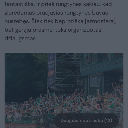
fantastiška. Ir prieš rungtynes sakiau, kad
žiūrėdamas praėjusias rungtynes buvau
nustebęs. Šiek tiek beprotiška [atmosfera],
bet gerąja prasme, toks organizuotas
džiaugsmas.
Daugiau nuotraukų (12)