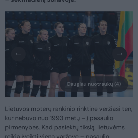
Daugiau nuotraukų (4)
Lietuvos moterų rankinio rinktinė veržiasi ten,
kur nebuvo nuo 1993 metų – į pasaulio
pirmenybes. Kad pasiektų tikslą, lietuvėms
reikia įveikti vieną varžovę – pasaulio