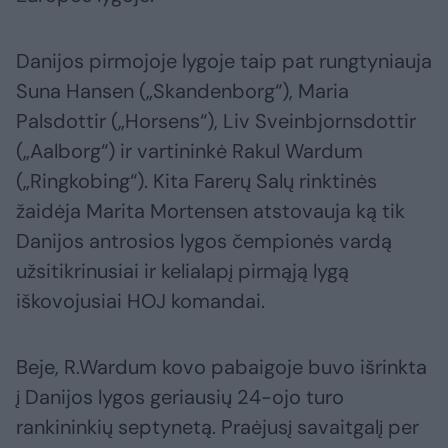
Danijos pirmojoje lygoje taip pat rungtyniauja
Suna Hansen („Skandenborg“), Maria
Palsdottir („Horsens“), Liv Sveinbjornsdottir
(„Aalborg“) ir vartininkė Rakul Wardum
(„Ringkobing“). Kita Farerų Salų rinktinės
žaidėja Marita Mortensen atstovauja ką tik
Danijos antrosios lygos čempionės vardą
užsitikrinusiai ir kelialapį pirmąją lygą
iškovojusiai HOJ komandai.
Beje, R.Wardum kovo pabaigoje buvo išrinkta
į Danijos lygos geriausių 24-ojo turo
rankininkių septynetą. Praėjusį savaitgalį per