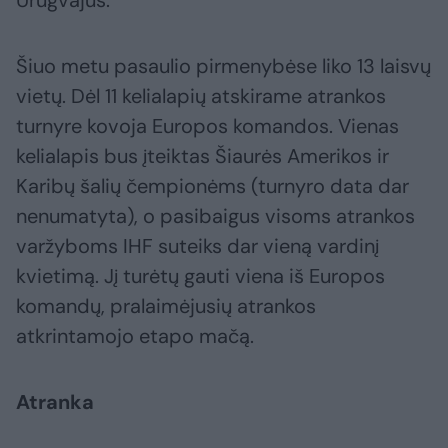
Urugvajus.
Šiuo metu pasaulio pirmenybėse liko 13 laisvų
vietų. Dėl 11 kelialapių atskirame atrankos
turnyre kovoja Europos komandos. Vienas
kelialapis bus įteiktas Šiaurės Amerikos ir
Karibų šalių čempionėms (turnyro data dar
nenumatyta), o pasibaigus visoms atrankos
varžyboms IHF suteiks dar vieną vardinį
kvietimą. Jį turėtų gauti viena iš Europos
komandų, pralaimėjusių atrankos
atkrintamojo etapo mačą.
Atranka