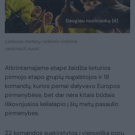
Daugiau nuotraukų (4)
Lietuvos moterų rankinio rinktinė.
rankinis.lt nuotr.
Atkrintamajame etape žaidžia keturios
pirmojo etapo grupių nugalėtojos ir 18
komandų, kurios pernai dalyvavo Europos
pirmenybėse, bet dar nėra kitais būdais
iškovojusios kelialapio į šių metų pasaulio
pirmenybes.
22 komandos suskirstytos į vienuolika porų.