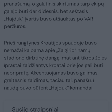
pranašumą, o galutinis skirtumas tarp ekipų
galėjo būti dar didesnis, bet šeštasis
„Hajduk“ įvartis buvo atšauktas po VAR
peržiūros.
Prieš rungtynes Kroatijos spaudoje buvo
nemažai kalbama apie „Žalgirio“ namų
stadiono dirbtinę dangą, mat ant tikros žolės
įprastai žaidžiantys kroatai prie jos gali būti
nepripratę. Akcentuojamas buvo galimas
greitesnis žaidimas, tačiau tai, panašu, į
naudą buvo būtent „Hajduk“ komandai.
Susiję straipsniai