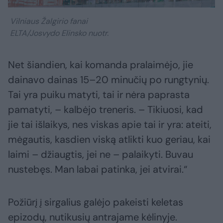
Vilniaus Žalgirio fanai
ELTA/Josvydo Elinsko nuotr.
Net šiandien, kai komanda pralaimėjo, jie
dainavo dainas 15–20 minučių po rungtynių.
Tai yra puiku matyti, tai ir nėra paprasta
pamatyti, – kalbėjo treneris. – Tikiuosi, kad
jie tai išlaikys, nes viskas apie tai ir yra: ateiti,
mėgautis, kasdien viską atlikti kuo geriau, kai
laimi – džiaugtis, jei ne – palaikyti. Buvau
nustebęs. Man labai patinka, jei atvirai.“
Požiūrį į sirgalius galėjo pakeisti keletas
epizodų, nutikusių antrajame kėlinyje.