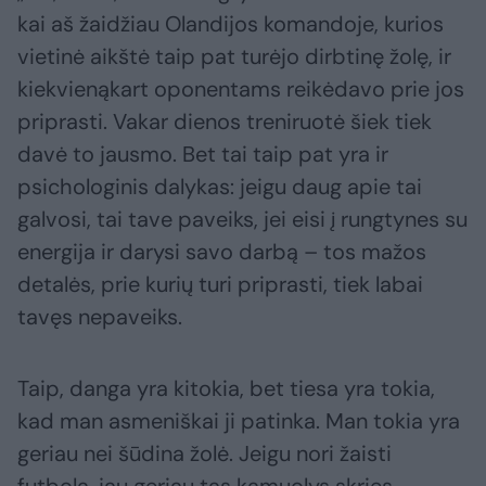
kai aš žaidžiau Olandijos komandoje, kurios
vietinė aikštė taip pat turėjo dirbtinę žolę, ir
kiekvienąkart oponentams reikėdavo prie jos
priprasti. Vakar dienos treniruotė šiek tiek
davė to jausmo. Bet tai taip pat yra ir
psichologinis dalykas: jeigu daug apie tai
galvosi, tai tave paveiks, jei eisi į rungtynes su
energija ir darysi savo darbą – tos mažos
detalės, prie kurių turi priprasti, tiek labai
tavęs nepaveiks.
Taip, danga yra kitokia, bet tiesa yra tokia,
kad man asmeniškai ji patinka. Man tokia yra
geriau nei šūdina žolė. Jeigu nori žaisti