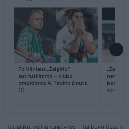
→
Po Vilniaus „Žalgirio“
„Žalgirio
sutriuškinimo – klubo
nemalonu
prezidento A. Tapino žinutė
besidžia
(1)
skriejo a
„Tai, aišku, veikia rungtynes – tai buvo tiesa ir