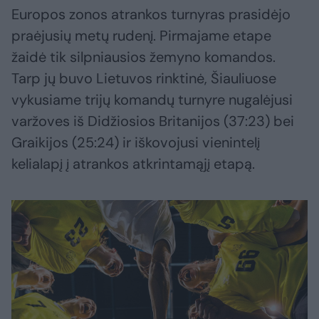
Europos zonos atrankos turnyras prasidėjo
praėjusių metų rudenį. Pirmajame etape
žaidė tik silpniausios žemyno komandos.
Tarp jų buvo Lietuvos rinktinė, Šiauliuose
vykusiame trijų komandų turnyre nugalėjusi
varžoves iš Didžiosios Britanijos (37:23) bei
Graikijos (25:24) ir iškovojusi vienintelį
kelialapį į atrankos atkrintamąjį etapą.