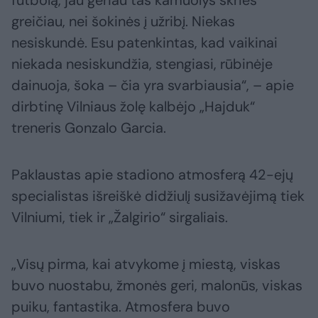
futbolą, jau geriau tas kamuolys skries
greičiau, nei šokinės į užribį. Niekas
nesiskundė. Esu patenkintas, kad vaikinai
niekada nesiskundžia, stengiasi, rūbinėje
dainuoja, šoka – čia yra svarbiausia“, – apie
dirbtinę Vilniaus žolę kalbėjo „Hajduk“
treneris Gonzalo Garcia.
Paklaustas apie stadiono atmosferą 42-ejų
specialistas išreiškė didžiulį susižavėjimą tiek
Vilniumi, tiek ir „Žalgirio“ sirgaliais.
„Visų pirma, kai atvykome į miestą, viskas
buvo nuostabu, žmonės geri, malonūs, viskas
puiku, fantastika. Atmosfera buvo