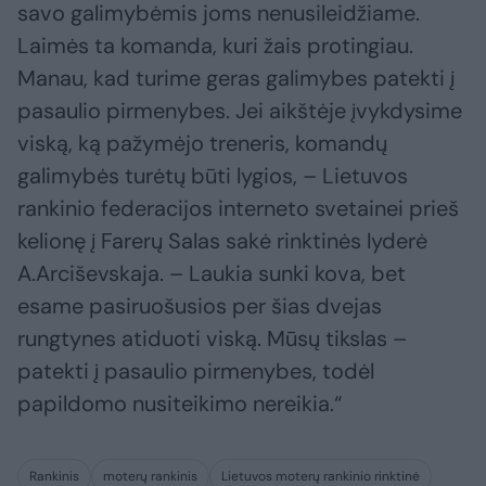
savo galimybėmis joms nenusileidžiame.
Laimės ta komanda, kuri žais protingiau.
Manau, kad turime geras galimybes patekti į
pasaulio pirmenybes. Jei aikštėje įvykdysime
viską, ką pažymėjo treneris, komandų
galimybės turėtų būti lygios, – Lietuvos
rankinio federacijos interneto svetainei prieš
kelionę į Farerų Salas sakė rinktinės lyderė
A.Arciševskaja. – Laukia sunki kova, bet
esame pasiruošusios per šias dvejas
rungtynes atiduoti viską. Mūsų tikslas –
patekti į pasaulio pirmenybes, todėl
papildomo nusiteikimo nereikia.“
Rankinis
moterų rankinis
Lietuvos moterų rankinio rinktinė