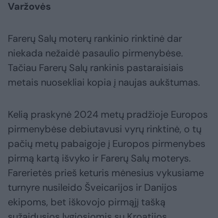
Varžovės
Farerų Salų moterų rankinio rinktinė dar
niekada nežaidė pasaulio pirmenybėse.
Tačiau Farerų Salų rankinis pastaraisiais
metais nuosekliai kopia į naujas aukštumas.
Kelią praskynė 2024 metų pradžioje Europos
pirmenybėse debiutavusi vyrų rinktinė, o tų
pačių metų pabaigoje į Europos pirmenybes
pirmą kartą išvyko ir Farerų Salų moterys.
Farerietės prieš keturis mėnesius vykusiame
turnyre nusileido Šveicarijos ir Danijos
ekipoms, bet iškovojo pirmąjį tašką
sužaidusios lygiosiomis su Kroatijos