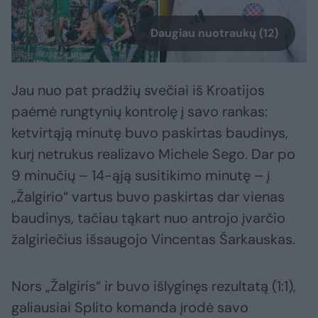
Daugiau nuotraukų (12)
Jau nuo pat pradžių svečiai iš Kroatijos
paėmė rungtynių kontrolę į savo rankas:
ketvirtąją minutę buvo paskirtas baudinys,
kurį netrukus realizavo Michele Sego. Dar po
9 minučių – 14-ąją susitikimo minutę – į
„Žalgirio“ vartus buvo paskirtas dar vienas
baudinys, tačiau tąkart nuo antrojo įvarčio
žalgiriečius išsaugojo Vincentas Šarkauskas.
Nors „Žalgiris“ ir buvo išlyginęs rezultatą (1:1),
galiausiai Splito komanda įrodė savo