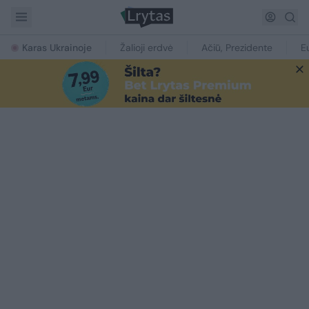
Karas Ukrainoje
Žalioji erdvė
Ačiū, Prezidente
E