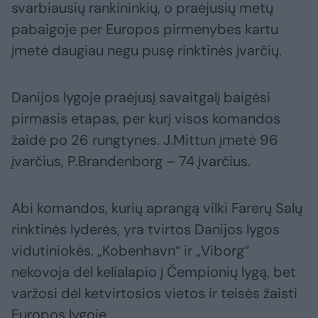
svarbiausių rankininkių, o praėjusių metų
pabaigoje per Europos pirmenybes kartu
įmetė daugiau negu pusę rinktinės įvarčių.
Danijos lygoje praėjusį savaitgalį baigėsi
pirmasis etapas, per kurį visos komandos
žaidė po 26 rungtynes. J.Mittun įmetė 96
įvarčius, P.Brandenborg – 74 įvarčius.
Abi komandos, kurių aprangą vilki Farerų Salų
rinktinės lyderės, yra tvirtos Danijos lygos
vidutiniokės. „Kobenhavn“ ir „Viborg“
nekovoja dėl kelialapio į Čempionių lygą, bet
varžosi dėl ketvirtosios vietos ir teisės žaisti
Europos lygoje.