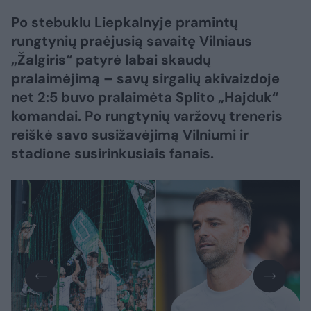
Po stebuklu Liepkalnyje pramintų
rungtynių praėjusią savaitę Vilniaus
„Žalgiris“ patyrė labai skaudų
pralaimėjimą – savų sirgalių akivaizdoje
net 2:5 buvo pralaimėta Splito „Hajduk“
komandai. Po rungtynių varžovų treneris
reiškė savo susižavėjimą Vilniumi ir
stadione susirinkusiais fanais.