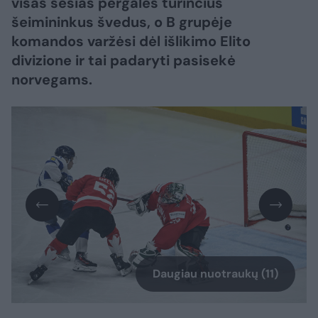
visas šešias pergales turinčius
šeimininkus švedus, o B grupėje
komandos varžėsi dėl išlikimo Elito
divizione ir tai padaryti pasisekė
norvegams.
Daugiau nuotraukų (11)