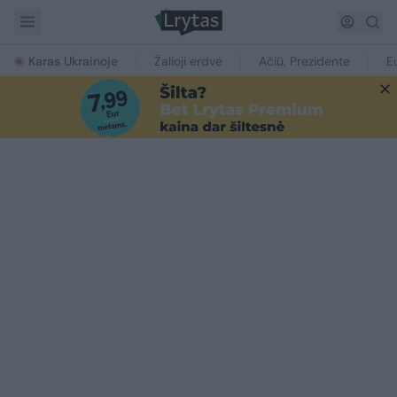
Karas Ukrainoje
Žalioji erdvė
Ačiū, Prezidente
E