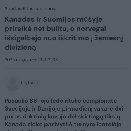
Sportas
Kitos naujienos
Kanados ir Suomijos mūšyje
prireikė net bulitų, o norvegai
išsigelbėjo nuo iškritimo į žemesnį
divizioną
2025 m. gegužės 19 d. 21:06
Lrytas.lt
Pasaulio 88-ojo ledo ritulio čempionate
Švedijoje ir Danijoje pirmadienį vakare dvi
poros rinktinių kovojo dėl skirtingų tikslų:
Kanada siekė pasivyti A turnyro lentelėje