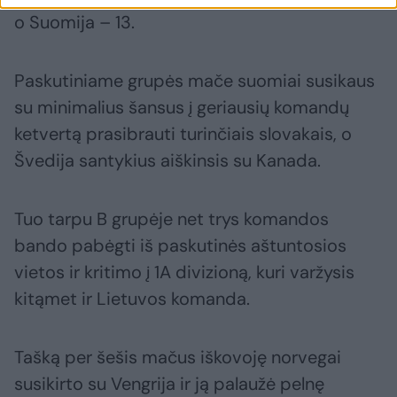
o Suomija – 13.
Paskutiniame grupės mače suomiai susikaus
su minimalius šansus į geriausių komandų
ketvertą prasibrauti turinčiais slovakais, o
Švedija santykius aiškinsis su Kanada.
Tuo tarpu B grupėje net trys komandos
bando pabėgti iš paskutinės aštuntosios
vietos ir kritimo į 1A divizioną, kuri varžysis
kitąmet ir Lietuvos komanda.
Tašką per šešis mačus iškovoję norvegai
susikirto su Vengrija ir ją palaužė pelnę