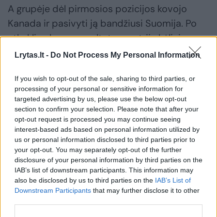
A grupėje dėl pirmosios pozicijos kovojo
Kanada ir pasivyti ją bandžiusi Suomija. Po
atkaklios kovos rezultatas po trijų kėlinių
buvo 1:1 ir pratęsimas taip pat nepadėjo
Lrytas.lt -
Do Not Process My Personal Information
išaiškinti nugalėtojo. Tad galiausiai buvo
If you wish to opt-out of the sale, sharing to third parties, or
mušami bulitai, po kurių pergale džiaugėsi
processing of your personal or sensitive information for
suomiai, laimėję mačą 2:1 (0:0, 1:0, 0:1, 0:0).
targeted advertising by us, please use the below opt-out
section to confirm your selection. Please note that after your
opt-out request is processed you may continue seeing
Suomiams bulitus sėkmingai mušė Patrikas
interest-based ads based on personal information utilized by
us or personal information disclosed to third parties prior to
Puistola ir Eeli Tolvanenas, o kanadiečiams
your opt-out. You may separately opt-out of the further
vienintelį įvartį įmušė Kentas Johnsonas.
disclosure of your personal information by third parties on the
IAB’s list of downstream participants. This information may
also be disclosed by us to third parties on the
IAB’s List of
Downstream Participants
that may further disclose it to other
Susiję straipsniai
third parties.