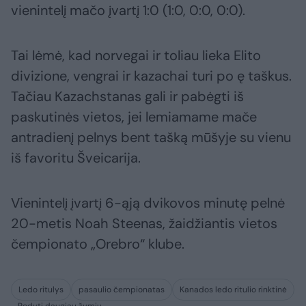
vienintelį mačo įvartį 1:0 (1:0, 0:0, 0:0).
Tai lėmė, kad norvegai ir toliau lieka Elito
divizione, vengrai ir kazachai turi po ę taškus.
Tačiau Kazachstanas gali ir pabėgti iš
paskutinės vietos, jei lemiamame mače
antradienį pelnys bent tašką mūšyje su vienu
iš favoritu Šveicarija.
Vienintelį įvartį 6-ąją dvikovos minutę pelnė
20-metis Noah Steenas, žaidžiantis vietos
čempionato „Orebro“ klube.
Ledo ritulys
pasaulio čempionatas
Kanados ledo ritulio rinktinė