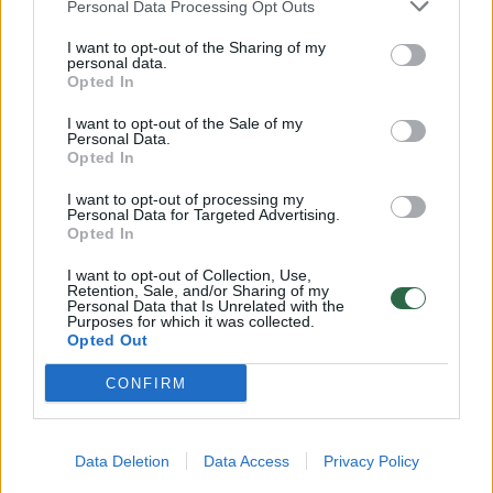
Personal Data Processing Opt Outs
I want to opt-out of the Sharing of my
personal data.
Opted In
I want to opt-out of the Sale of my
Personal Data.
Opted In
I want to opt-out of processing my
Personal Data for Targeted Advertising.
Atkaklioje kovoje latviai
Slovėnai
Opted In
patyrė dar vieną
turnyrą L
I want to opt-out of Collection, Use,
pralaimėjimą pasaulio ledo
grupės a
Retention, Sale, and/or Sharing of my
Personal Data that Is Unrelated with the
ritulio čempionate
Purposes for which it was collected.
Opted Out
CONFIRM
Tad dabar prieš paskutinį turą A grupėje
Data Deletion
Data Access
Privacy Policy
pirmaujanti Švedija turi 18 taškų, Kanada – 16,