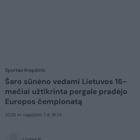
Sportas
Krepšinis
Šaro sūnėno vedami Lietuvos 16-
mečiai užtikrinta pergale pradėjo
Europos čempionatą
2026 m. rugpjūčio 7 d. 19:24
Lrytas.lt