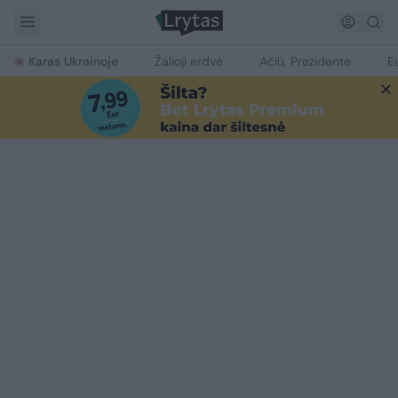
Karas Ukrainoje
Žalioji erdvė
Ačiū, Prezidente
E