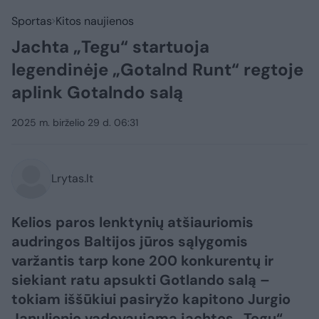
Sportas
Kitos naujienos
Jachta „Tegu“ startuoja
legendinėje „Gotalnd Runt“ regtoje
aplink Gotalndo salą
2025 m. birželio 29 d. 06:31
Lrytas.lt
Kelios paros lenktynių atšiauriomis
audringos Baltijos jūros sąlygomis
varžantis tarp kone 200 konkurentų ir
siekiant ratu apsukti Gotlando salą –
tokiam iššūkiui pasiryžo kapitono Jurgio
Janulionio vadovaujama jachtos „Tegu“