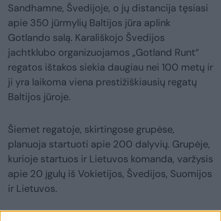
Sandhamne, Švedijoje, o jų distancija tęsiasi
apie 350 jūrmylių Baltijos jūra aplink
Gotlando salą. Karališkojo Švedijos
jachtklubo organizuojamos „Gotland Runt“
regatos ištakos siekia daugiau nei 100 metų ir
ji yra laikoma viena prestižiškiausių regatų
Baltijos jūroje.
Šiemet regatoje, skirtingose grupėse,
planuoja startuoti apie 200 dalyvių. Grupėje,
kurioje startuos ir Lietuvos komanda, varžysis
apie 20 įgulų iš Vokietijos, Švedijos, Suomijos
ir Lietuvos.