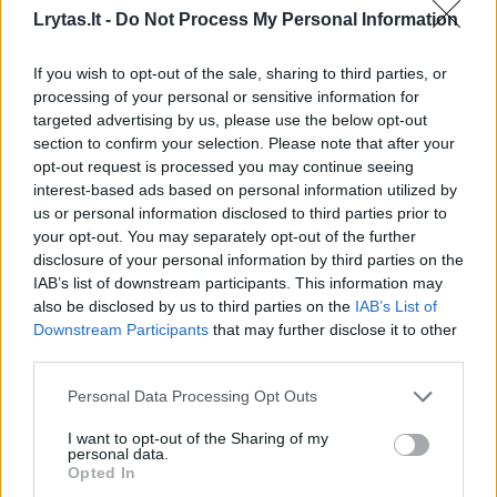
Oro sąlygos varžyboms nusimato
Lrytas.lt -
Do Not Process My Personal Information
ekstremalios – pirmąją lenktynių parą
atviroje Baltijos jūroje ties lenktynių
If you wish to opt-out of the sale, sharing to third parties, or
distancija vėjas planuoja įsibėgėti iki 30 ir
processing of your personal or sensitive information for
targeted advertising by us, please use the below opt-out
daugiau mazgų (iki 15 ir daugiau m/s).
section to confirm your selection. Please note that after your
Gūsiuose jis bus dar stipresnis. Vėliau vėjas
opt-out request is processed you may continue seeing
interest-based ads based on personal information utilized by
pamažu turėtų rimti.
us or personal information disclosed to third parties prior to
your opt-out. You may separately opt-out of the further
disclosure of your personal information by third parties on the
IAB’s list of downstream participants. This information may
Susiję straipsniai
also be disclosed by us to third parties on the
IAB’s List of
Downstream Participants
that may further disclose it to other
third parties.
Personal Data Processing Opt Outs
I want to opt-out of the Sharing of my
personal data.
Opted In