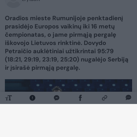
Oradios mieste Rumunijoje penktadienį
prasidėjo Europos vaikinų iki 16 metų
čempionatas, o jame pirmąją pergalę
iškovojo Lietuvos rinktinė. Dovydo
Petraičio auklėtiniai užtikrintai 95:79
(18:21, 29:19, 23:19, 25:20) nugalėjo Serbiją
ir įsirašė pirmąją pergalę.