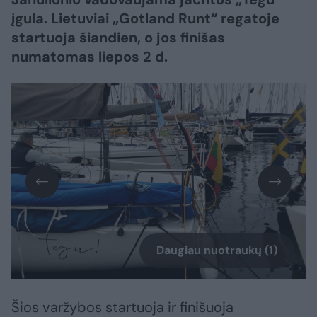
įgula. Lietuviai „Gotland Runt“ regatoje
startuoja šiandien, o jos finišas
numatomas liepos 2 d.
Daugiau nuotraukų (1)
Šios varžybos startuoja ir finišuoja