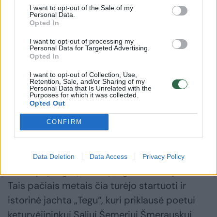
I want to opt-out of the Sale of my
Personal Data.
Opted In
Sėkmingas Lietuvos atstovų
Olimpinių
I want to opt-out of processing my
startas jaunimo buriavimo
startuoja
Personal Data for Targeted Advertising.
čempionate: po pirmos
„Tai – r
Opted In
dienos tarp kone 300 dalyvių
iki pasa
I want to opt-out of Collection, Use,
– tarp 30 geriausiųjų
Retention, Sale, and/or Sharing of my
Personal Data that Is Unrelated with the
Purposes for which it was collected.
Opted Out
CONFIRM
Įdomu tai, kad būtent šioje regatoje 1937 m.
Lietuvos komanda su jachta „Žalčių karalienė“
Data Deletion
Data Access
Privacy Policy
iškovojo pergalę bei tapo greičiausia jachta.
Tais pačiais metais čia turėjo startuoti ir
istorinė jachta „Tegu“, kuri priklausė poetui
keturvėjininkui Saliui Šemeriui Šmerauskui.