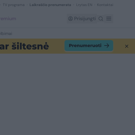
TV programa
Laikraščio prenumerata
Lrytas EN
Kontaktai
Premium
Prisijungti
lbimai