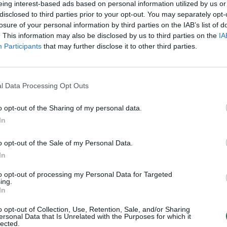
eing interest-based ads based on personal information utilized by us or
disclosed to third parties prior to your opt-out. You may separately opt-
o prancūzą Lucą van Assche (ATP-183).
losure of your personal information by third parties on the IAB’s list of
. This information may also be disclosed by us to third parties on the
IA
Participants
that may further disclose it to other third parties.
l Data Processing Opt Outs
itiks su Tuniso tenisininku Moezu Echargui (ATP-312
o opt-out of the Sharing of my personal data.
In
o opt-out of the Sale of my Personal Data.
In
to opt-out of processing my Personal Data for Targeted
ing.
In
o opt-out of Collection, Use, Retention, Sale, and/or Sharing
ersonal Data that Is Unrelated with the Purposes for which it
lected.