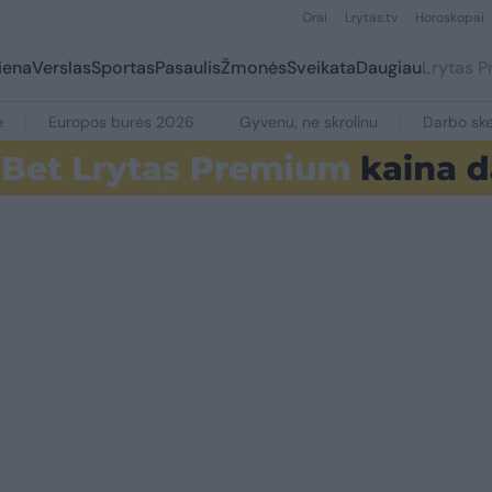
Orai
Lrytas.tv
Horoskopai
iena
Verslas
Sportas
Pasaulis
Žmonės
Sveikata
Daugiau
Lrytas 
e
Europos burės 2026
Gyvenu, ne skrolinu
Darbo ske