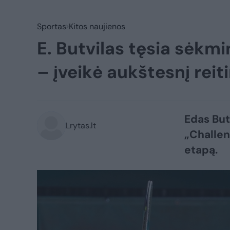
Sportas
Kitos naujienos
E. Butvilas tęsia sėkm
– įveikė aukštesnį reit
Edas But
Lrytas.lt
„Challen
etapą.