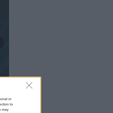
sonal or
ection to
ou may