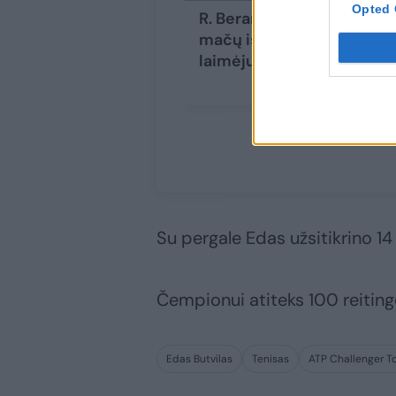
Opted 
R. Berankis įveikė 12
mačų iš eilės
laimėjusį šveicarą
Su pergale Edas užsitikrino 14 
Čempionui atiteks 100 reiting
Edas Butvilas
Tenisas
ATP Challenger T