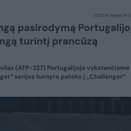
2025 m. liepos 31 d.
ingą pasirodymą Portugalijo
ingą turintį prancūzą
vilas (ATP-227) Portugalijoje vykstančiame
ger“ serijos turnyre pateko į „Challenger“