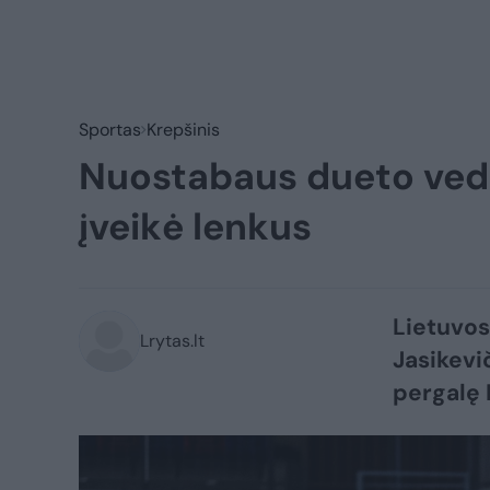
Sportas
Krepšinis
Nuostabaus dueto veda
įveikė lenkus
Lietuvos
Lrytas.lt
Jasikevi
pergalę