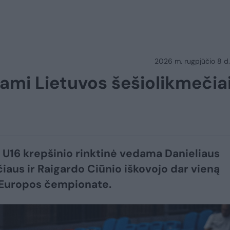
2026 m. rugpjūčio 8 d.
mi Lietuvos šešiolikmečia
 U16 krepšinio rinktinė vedama Danieliaus
čiaus ir Raigardo Ciūnio iškovojo dar vieną
 Europos čempionate.