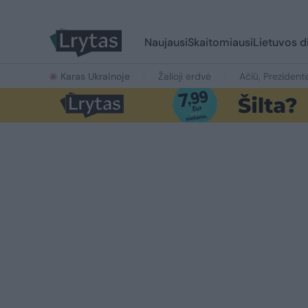
Naujausi
Skaitomiausi
Lietuvos d
Karas Ukrainoje
Žalioji erdvė
Ačiū, Prezident