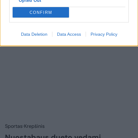
Rodyti komentarus
Opted Out
CONFIRM
Prisijungti komentatoriams
Data Deletion
Data Access
Privacy Policy
Sportas
Krepšinis
Nuostabaus dueto vedami