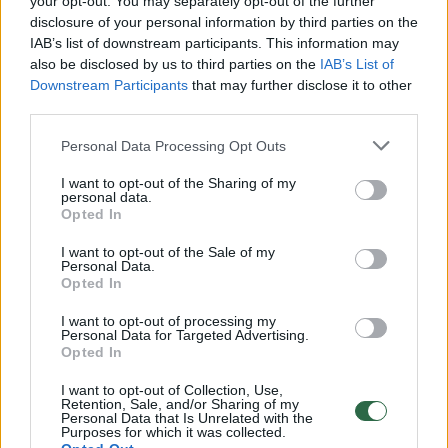
your opt-out. You may separately opt-out of the further
užėmė 17-ą vietą.
disclosure of your personal information by third parties on the
IAB’s list of downstream participants. This information may
also be disclosed by us to third parties on the
IAB’s List of
Bendrą turnyro Filipinuose prizų fondą
Downstream Participants
that may further disclose it to other
sudaro 250 tūkst. JAV dolerių.
third parties.
Personal Data Processing Opt Outs
paplūdimio tinklinis
Ieva Dumbauskaitė
Gerda Grudzinskaitė
I want to opt-out of the Sharing of my
personal data.
Opted In
I want to opt-out of the Sale of my
Personal Data.
Komentuoti po šiuo straipsniu
Opted In
Komentuoti gali tik Lrytas registruoti vartotojai.
I want to opt-out of processing my
Personal Data for Targeted Advertising.
Prisijunkite prie registruotų vartotojų
Opted In
bendruomenės ir bendraukite komentaruose!
I want to opt-out of Collection, Use,
Retention, Sale, and/or Sharing of my
Personal Data that Is Unrelated with the
Purposes for which it was collected.