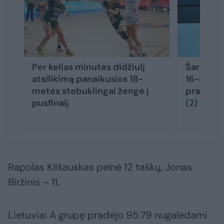
Per kelias minutes didžiulį
Šaro sūn
atsilikimą panaikusios 18-
16-mečia
metės stebuklingai žengė į
pradėjo
pusfinalį
(2)
Rapolas Klišauskas pelnė 12 taškų, Jonas
Biržinis – 11.
Lietuviai A grupę pradėjo 95:79 nugalėdami