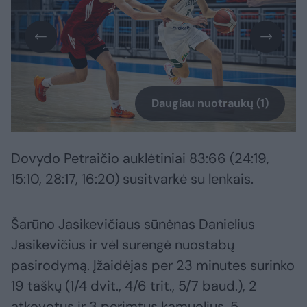
Daugiau nuotraukų (1)
Dovydo Petraičio auklėtiniai 83:66 (24:19,
15:10, 28:17, 16:20) susitvarkė su lenkais.
Šarūno Jasikevičiaus sūnėnas Danielius
Jasikevičius ir vėl surengė nuostabų
pasirodymą. Įžaidėjas per 23 minutes surinko
19 taškų (1/4 dvit., 4/6 trit., 5/7 baud.), 2
atkovotus ir 3 perimtus kamuolius, 5