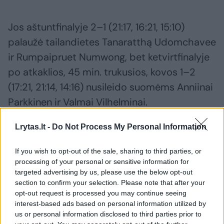
Jos aštuntfinalyje 2–1 (21:17, 16:21, 15:10)
palaužė tailandietes Tanaratthą Udomchavee
ir Rumpaipruet Numwong, bet ketvirtfinalyje
po atkaklios, 45 min. trukusios, kovos 1–2
(17:21, 21:14, 14:16) nusileido suomėms Anniinai
Parkkinen ir Valmai Vilhelminai.
Lrytas.lt -
Do Not Process My Personal Information
Už penktąją vietą M. Paulikienei ir A.
Raupelytei atiteko 600 pasaulio reitingo
If you wish to opt-out of the sale, sharing to third parties, or
processing of your personal or sensitive information for
taškų bei po 5 tūkst. JAV dolerių.
targeted advertising by us, please use the below opt-out
section to confirm your selection. Please note that after your
opt-out request is processed you may continue seeing
Kaip jau skelbta, trečia Lietuvos pora Danielė
interest-based ads based on personal information utilized by
Kvedaraitė ir Jekaterina Saulė šiame turnyre
us or personal information disclosed to third parties prior to