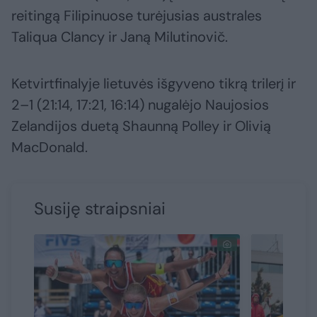
reitingą Filipinuose turėjusias australes
Taliqua Clancy ir Janą Milutinovič.
Ketvirtfinalyje lietuvės išgyveno tikrą trilerį ir
2–1 (21:14, 17:21, 16:14) nugalėjo Naujosios
Zelandijos duetą Shaunną Polley ir Olivią
MacDonald.
Susiję straipsniai