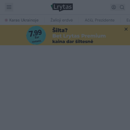
Karas Ukrainoje
Žalioji erdvė
Ačiū, Prezidente
E