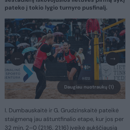
pateko į tokio lygio turnyro pusfinalį.
Daugiau nuotraukų (1)
I. Dumbauskaitė ir G. Grudzinskaitė pateikė
staigmeną jau aštuntfinalio etape, kur jos per
32 min. 2–0 (21:16, 21:16) įveikė aukščiausią