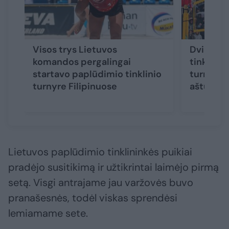
Visos trys Lietuvos
Dvi Liet
komandos pergalingai
tinklinio
startavo paplūdimio tinklinio
turnyro 
turnyre Filipinuose
aštuntfin
Lietuvos paplūdimio tinklininkės puikiai
pradėjo susitikimą ir užtikrintai laimėjo pirmą
setą. Visgi antrajame jau varžovės buvo
pranašesnės, todėl viskas sprendėsi
lemiamame sete.