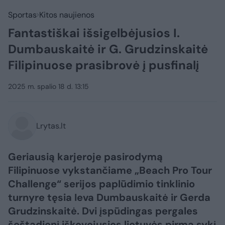
Sportas
Kitos naujienos
Fantastiškai išsigelbėjusios I.
Dumbauskaitė ir G. Grudzinskaitė
Filipinuose prasibrovė į pusfinalį
2025 m. spalio 18 d. 13:15
Lrytas.lt
Geriausią karjeroje pasirodymą
Filipinuose vykstančiame „Beach Pro Tour
Challenge“ serijos paplūdimio tinklinio
turnyre tęsia Ieva Dumbauskaitė ir Gerda
Grudzinskaitė. Dvi įspūdingas pergales
šeštadienį iškovojusios lietuvės pirmą sykį