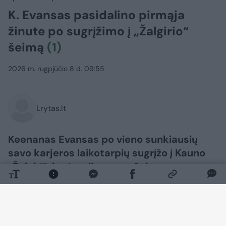
K. Evansas pasidalino pirmąja
žinute po sugrįžimo į „Žalgirio“
šeimą
(1)
2026 m. rugpjūčio 8 d. 09:55
Lrytas.lt
Keenanas Evansas po vieno sunkiausių
savo karjeros laikotarpių sugrįžo į Kauno
„Žalgirį“, kurį vadina savo šeima.