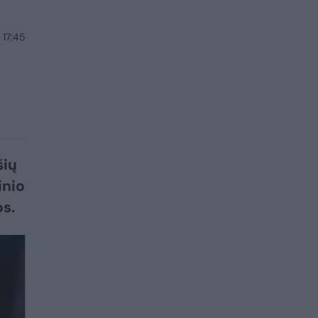
 17:45
šių
inio
s.