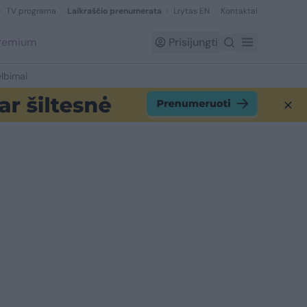
TV programa
Laikraščio prenumerata
Lrytas EN
Kontaktai
Premium
Prisijungti
lbimai