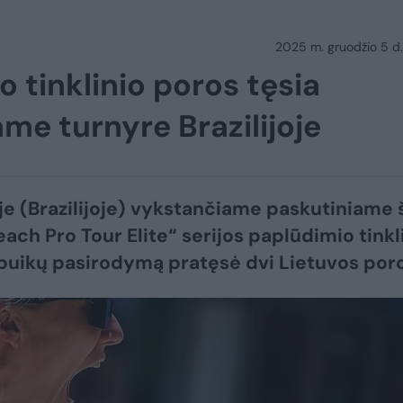
2025 m. gruodžio 5 d.
 tinklinio poros tęsia
ame turnyre Brazilijoje
e (Brazilijoje) vykstančiame paskutiniame 
ach Pro Tour Elite“ serijos paplūdimio tinkl
puikų pasirodymą pratęsė dvi Lietuvos poro