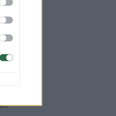
→
Dykumos oazėje –
ypatingos varžybos
r lietuvio šaulio
triumfas
savo