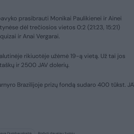
avyko prasibrauti Monikai Paulikienei ir Ainei
ynėse dėl trečiosios vietos 0:2 (21:23, 15:21)
uizai ir Anai Vergarai.
alutinėje rikiuotėje užėmė 19-ą vietą. Už tai jos
taškų ir 2500 JAV dolerių.
rnyro Brazilijoje prizų fondą sudaro 400 tūkst. J
Ieva Dumbauskaitė
Rodyti daugiau žymių