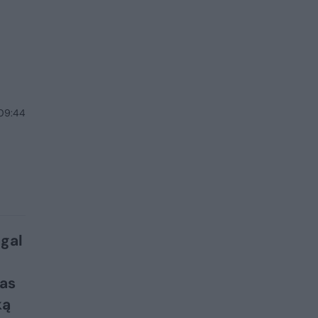
 09:44
agal
jas
ką