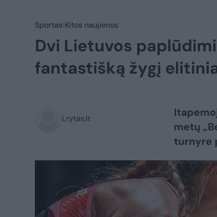
Sportas
Kitos naujienos
Dvi Lietuvos paplūdimio
fantastišką žygį elitini
Itapemoj
Lrytas.lt
metų „Be
turnyre 