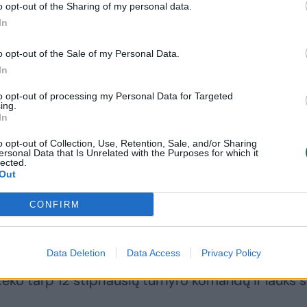
o opt-out of the Sharing of my personal data.
In
o opt-out of the Sale of my Personal Data.
In
to opt-out of processing my Personal Data for Targeted
ing.
Lietuvos rankinio
Neįtikėtina:
In
lygos klubai:
plaukikas T.
biudžetai, titulai,
Lukminas aplenkė
i
o opt-out of Collection, Use, Retention, Sale, and/or Sharing
ersonal Data that Is Unrelated with the Purposes for which it
legionieriai ir
visus varžovus ir
lected.
arenos
pagerino Lietuvos
Out
rekordą
CONFIRM
Data Deletion
Data Access
Privacy Policy
teko tarp 12 stipriausių turnyro komandų ir lauks 