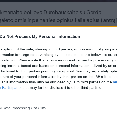
Kliokmanaitė bei Ieva Dumbauskaitė su Gerda
ėtojomis ir pelnė tiesioginius kelialapius į antrąj
Do Not Process My Personal Information
nį turnyrą patekusios ir žemiausią reitingą turinčio
to opt-out of the sale, sharing to third parties, or processing of your per
tė A grupės finale penktadienį 2:0 (21:18, 22:20) įv
formation for targeted advertising by us, please use the below opt-out s
 Machno.
r selection. Please note that after your opt-out request is processed y
eing interest-based ads based on personal information utilized by us or
disclosed to third parties prior to your opt-out. You may separately opt-
losure of your personal information by third parties on the IAB’s list of
 ir G. Grudzinskaitė 2:0 (21:19, 21:16) nugalėjo
. This information may also be disclosed by us to third parties on the
IA
antos ir Vitorią Rodriguez.
Participants
that may further disclose it to other third parties.
l Data Processing Opt Outs