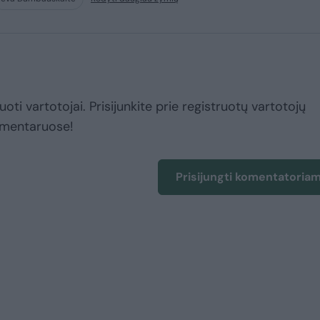
uoti vartotojai. Prisijunkite prie registruotų vartotojų
omentaruose!
Prisijungti komentatoria