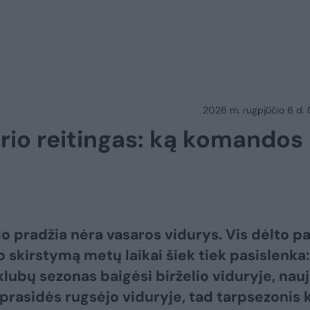
2026 m. rugpjūčio 6 d.
rio reitingas: ką komandos
o pradžia nėra vasaros vidurys. Vis dėlto p
o skirstymą metų laikai šiek tiek pasislenka:
klubų sezonas baigėsi birželio viduryje, nau
prasidės rugsėjo viduryje, tad tarpsezonis 