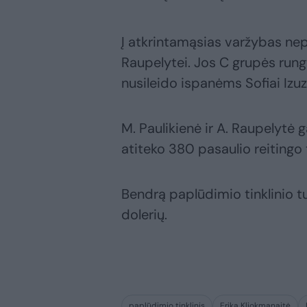
Į atkrintamąsias varžybas nep
Raupelytei. Jos C grupės rungt
nusileido ispanėms Sofiai Izuzq
M. Paulikienė ir A. Raupelytė g
atiteko 380 pasaulio reitingo 
Bendrą paplūdimio tinklinio tu
dolerių.
paplūdimio tinklinis
Erika Kliokmanaitė