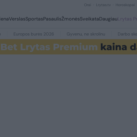
Orai
Lrytas.tv
Horoskopai
iena
Verslas
Sportas
Pasaulis
Žmonės
Sveikata
Daugiau
Lrytas 
e
Europos burės 2026
Gyvenu, ne skrolinu
Darbo ske