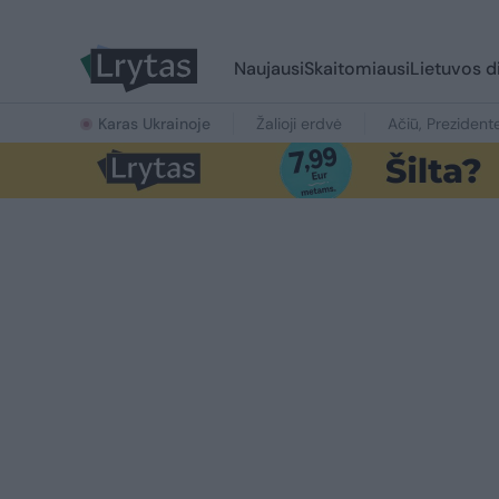
Naujausi
Skaitomiausi
Lietuvos d
Karas Ukrainoje
Žalioji erdvė
Ačiū, Prezident