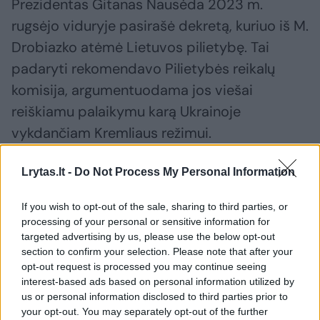
Prezidentas Gitanas Nausėda 2023 m.
rugsėjo viduryje pasirašė dekretą, kuriuo iš M.
Drobiazko atėmė Lietuvos pilietybę. Tai
padaryti rekomendavo Pilietybės reikalų
komisija, argumentuodama jos viešai
reiškiamu palaikymu karą Ukrainoje
vykdančiam Kremliaus režimui.
Lrytas.lt -
Do Not Process My Personal Information
Minėtą šalies vadovo sprendimą M.
Drobiazko ir apskundė teismui. Teismas
If you wish to opt-out of the sale, sharing to third parties, or
dabar prezidento dekrerte pasigedo motyvų
processing of your personal or sensitive information for
targeted advertising by us, please use the below opt-out
dėl atimtos pilietybės.
section to confirm your selection. Please note that after your
opt-out request is processed you may continue seeing
interest-based ads based on personal information utilized by
us or personal information disclosed to third parties prior to
Susiję straipsniai
your opt-out. You may separately opt-out of the further