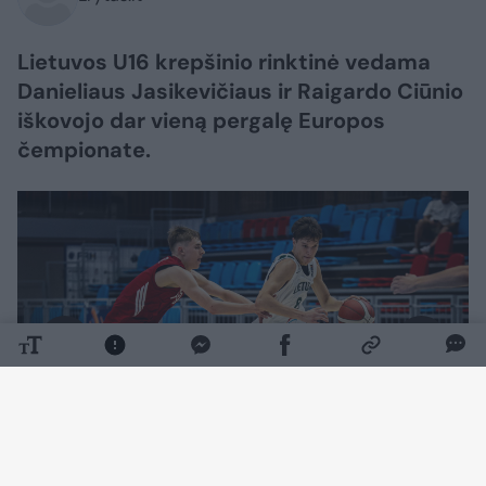
Lietuvos U16 krepšinio rinktinė vedama
Danieliaus Jasikevičiaus ir Raigardo Ciūnio
iškovojo dar vieną pergalę Europos
čempionate.
Daugiau nuotraukų (1)