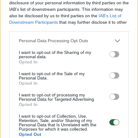
disclosure of your personal information by third parties on the
IAB’s list of downstream participants. This information may
also be disclosed by us to third parties on the
IAB’s List of
Downstream Participants
that may further disclose it to other
third parties.
Personal Data Processing Opt Outs
I want to opt-out of the Sharing of my
personal data.
Opted In
Su dar nė metų neturinčia
Po posėd
I want to opt-out of the Sale of my
dukra – ant ledo: Povilas
pilietyb
Personal Data.
Opted In
Vanagas parodė sugebėjimus
sprendim
(4)
(2)
I want to opt-out of processing my
Personal Data for Targeted Advertising.
Opted In
I want to opt-out of Collection, Use,
Retention, Sale, and/or Sharing of my
Personal Data that Is Unrelated with the
Purposes for which it was collected.
Rusijos sportininkei Lietuvos pilietybė
Opted Out