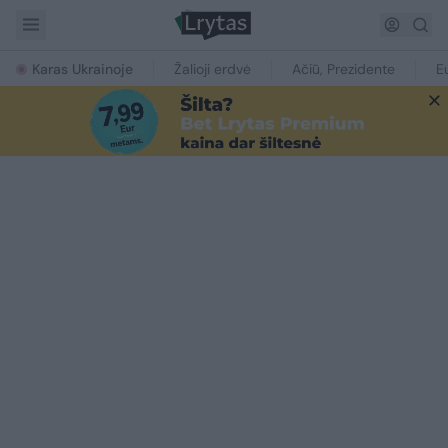
Karas Ukrainoje
Žalioji erdvė
Ačiū, Prezidente
E