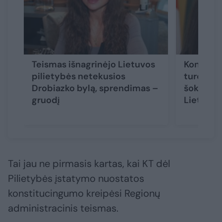
Teismas išnagrinėjo Lietuvos
Konstitu
pilietybės netekusios
turės pas
Drobiazko bylą, sprendimas –
šokėjos 
gruodį
Lietuvos
Tai jau ne pirmasis kartas, kai KT dėl
Pilietybės įstatymo nuostatos
konstitucingumo kreipėsi Regionų
administracinis teismas.