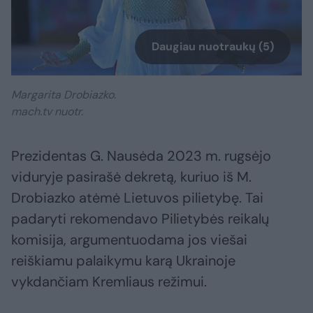
Daugiau nuotraukų (5)
Margarita Drobiazko.
mach.tv nuotr.
Prezidentas G. Nausėda 2023 m. rugsėjo
viduryje pasirašė dekretą, kuriuo iš M.
Drobiazko atėmė Lietuvos pilietybę. Tai
padaryti rekomendavo Pilietybės reikalų
komisija, argumentuodama jos viešai
reiškiamu palaikymu karą Ukrainoje
vykdančiam Kremliaus režimui.