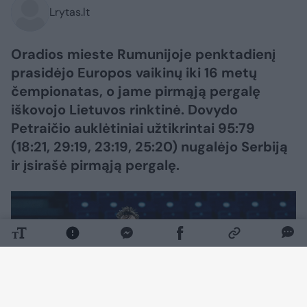
Lrytas.lt
Oradios mieste Rumunijoje penktadienį
prasidėjo Europos vaikinų iki 16 metų
čempionatas, o jame pirmąją pergalę
iškovojo Lietuvos rinktinė. Dovydo
Petraičio auklėtiniai užtikrintai 95:79
(18:21, 29:19, 23:19, 25:20) nugalėjo Serbiją
ir įsirašė pirmąją pergalę.