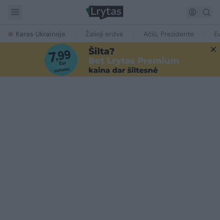
Karas Ukrainoje
Žalioji erdvė
Ačiū, Prezidente
E