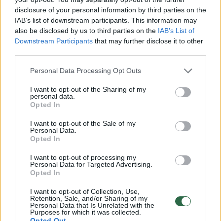
disclosure of your personal information by third parties on the
IAB’s list of downstream participants. This information may
also be disclosed by us to third parties on the
IAB’s List of
Downstream Participants
that may further disclose it to other
Daugiau nuotraukų (5)
third parties.
Personal Data Processing Opt Outs
Margarita Drobiazko.
mach.tv nuotr.
I want to opt-out of the Sharing of my
personal data.
Opted In
Pasak M. Drobiazko gynėjos teisininkės
I want to opt-out of the Sale of my
Personal Data.
Sandra Ponelienės, jos ginamosios pozicija
Opted In
nesikeičia – M. Drobiazko mano, kad
I want to opt-out of processing my
prezidento Gitano Nausėdos dekretas, kuriuo
Personal Data for Targeted Advertising.
Opted In
iš jos atimta Lietuvos pilietybė, yra
I want to opt-out of Collection, Use,
nemotyvuotas, nepagrįstas.
Retention, Sale, and/or Sharing of my
Personal Data that Is Unrelated with the
Purposes for which it was collected.
Opted Out