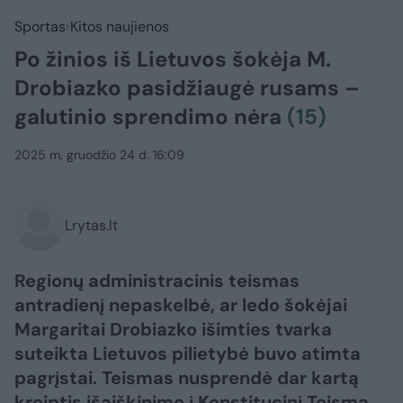
Sportas
Kitos naujienos
Po žinios iš Lietuvos šokėja M.
Drobiazko pasidžiaugė rusams –
galutinio sprendimo nėra
(15)
2025 m. gruodžio 24 d. 16:09
Lrytas.lt
Regionų administracinis teismas
antradienį nepaskelbė, ar ledo šokėjai
Margaritai Drobiazko išimties tvarka
suteikta Lietuvos pilietybė buvo atimta
pagrįstai. Teismas nusprendė dar kartą
kreiptis išaiškinimo į Konstitucinį Teismą.