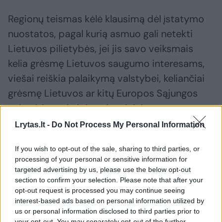
Regionų teismas kėlė klausimą dėl įstatymo
nuostatos, pagal kurią asmuo gali netekti
Lietuvos pilietybės, jei jis savo veiksmais
kelia grėsmę Lietuvos saugumo interesams,
viešai reiškia palaikymą valstybei, keliančiai
grėsmę Lietuvos ar kitų Europos Sąjungos
valstybių narių ir jų sąjungininkų saugumo
interesams, konstitucingumui.
Lrytas.lt -
Do Not Process My Personal Information
If you wish to opt-out of the sale, sharing to third parties, or
processing of your personal or sensitive information for
targeted advertising by us, please use the below opt-out
section to confirm your selection. Please note that after your
opt-out request is processed you may continue seeing
interest-based ads based on personal information utilized by
us or personal information disclosed to third parties prior to
your opt-out. You may separately opt-out of the further