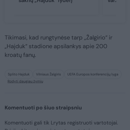
šaknų „Hajduk“ lyderį
varžovų 
Tikimasi, kad rungtynėse tarp „Žalgirio“ ir
„Hajduk“ stadione apsilankys apie 200
kroatų fanų.
Splito Hajduk
Vilniaus Žalgiris
UEFA Europos konferencijų lyga
Rodyti daugiau žymių
Komentuoti po šiuo straipsniu
Komentuoti gali tik Lrytas registruoti vartotojai.