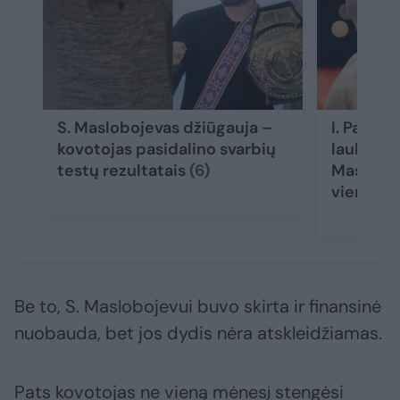
S. Maslobojevas džiūgauja –
I. Pauliu
kovotojas pasidalino svarbių
laukianči
testų rezultatais
(6)
Masloboj
viena die
Be to, S. Maslobojevui buvo skirta ir finansinė
nuobauda, bet jos dydis nėra atskleidžiamas.
Pats kovotojas ne vieną mėnesį stengėsi