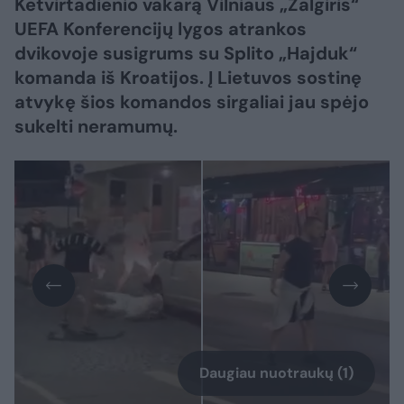
Ketvirtadienio vakarą Vilniaus „Žalgiris“
UEFA Konferencijų lygos atrankos
dvikovoje susigrums su Splito „Hajduk“
komanda iš Kroatijos. Į Lietuvos sostinę
atvykę šios komandos sirgaliai jau spėjo
sukelti neramumų.
Daugiau nuotraukų (1)