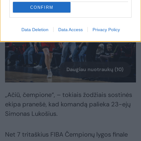
CONFIRM
Data Deletion
Data Access
Privacy Policy
Daugiau nuotraukų (10)
„Ačiū, čempione“, – tokiais žodžiais sostinės
ekipa pranešė, kad komandą palieka 23-ejų
Simonas Lukošius.
Net 7 tritaškius FIBA Čempionų lygos finale