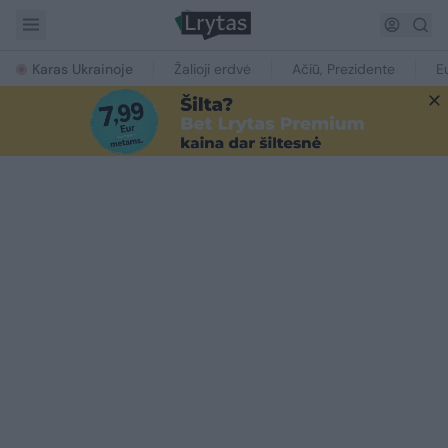
Karas Ukrainoje
Žalioji erdvė
Ačiū, Prezidente
E