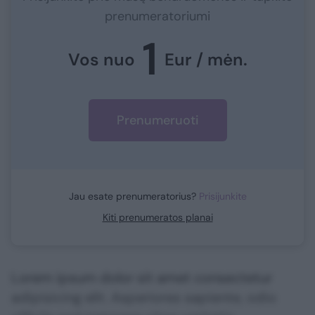
prenumeratoriumi
1
Vos nuo
Eur / mėn.
Prenumeruoti
Jau esate prenumeratorius?
Prisijunkite
Kiti prenumeratos planai
Lorem ipsum dolor sit amet consectetur
adipisicing elit. Asperiores sapiente, odio