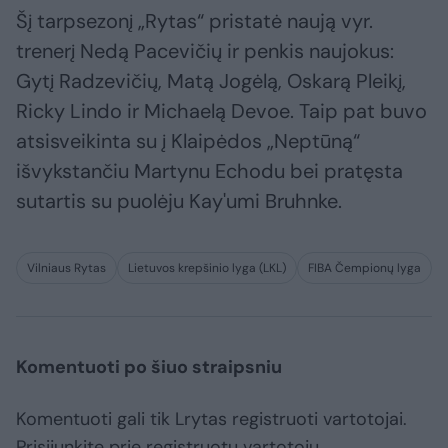
Šį tarpsezonį „Rytas“ pristatė naują vyr.
trenerį Nedą Pacevičių ir penkis naujokus:
Gytį Radzevičių, Matą Jogėlą, Oskarą Pleikį,
Ricky Lindo ir Michaelą Devoe. Taip pat buvo
atsisveikinta su į Klaipėdos „Neptūną“
išvykstančiu Martynu Echodu bei pratęsta
sutartis su puolėju Kay'umi Bruhnke.
Vilniaus Rytas
Lietuvos krepšinio lyga (LKL)
FIBA Čempionų lyga
Komentuoti po šiuo straipsniu
Komentuoti gali tik Lrytas registruoti vartotojai.
Prisijunkite prie registruotų vartotojų