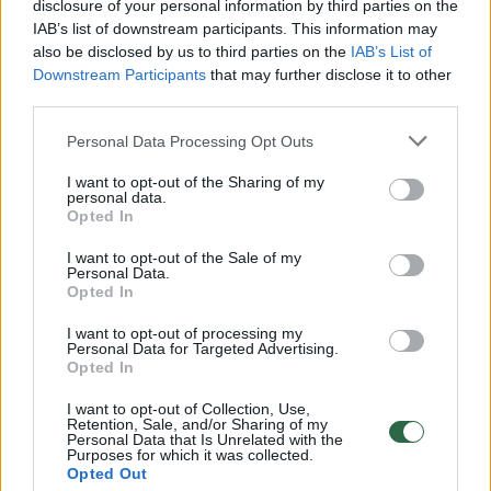
disclosure of your personal information by third parties on the
IAB’s list of downstream participants. This information may
also be disclosed by us to third parties on the
IAB’s List of
Sportas
Krepšinis
Downstream Participants
that may further disclose it to other
third parties.
Vilniaus „Rytas“ atsisveikino su
klube išgarsėjusiu žaidėju
Personal Data Processing Opt Outs
I want to opt-out of the Sharing of my
2026 m. rugpjūčio 6 d. 09:08
personal data.
Opted In
I want to opt-out of the Sale of my
Personal Data.
Lrytas.lt
Opted In
I want to opt-out of processing my
Vilniaus „Rytas“ ketvirtadienį oficialiai
Personal Data for Targeted Advertising.
Opted In
paskelbė, kad komandą palieka vienas iš
didžiausių pergalės FIBA Čempionų lygoje
I want to opt-out of Collection, Use,
Retention, Sale, and/or Sharing of my
kalvių.
Personal Data that Is Unrelated with the
Purposes for which it was collected.
Opted Out