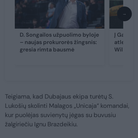
→
D. Songailos užpuolimo byloje
Į Gargžd
– naujas prokurorės žingsnis:
atletiška
gresia rimta bausmė
Wilsona
Teigiama, kad Dubajaus ekipa turėtų S.
Lukošių skolinti Malagos „Unicaja“ komandai,
kur puolėjas suvienytų jėgas su buvusiu
žalgiriečiu Ignu Brazdeikiu.