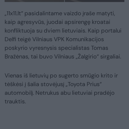
„11x11.lt“ pasidalintame vaizdo įraše matyti,
kaip agresyvūs, juodai apsirengę kroatai
konfliktuoja su dviem lietuviais. Kaip portalui
Delfi teigė Vilniaus VPK Komunikacijos
poskyrio vyresnysis specialistas Tomas
Bražėnas, tai buvo Vilniaus „Žalgirio“ sirgaliai.
Vienas iš lietuvių po sugerto smūgio krito ir
tėškėsi į šalia stovėjusį „Toyota Prius“
automobilį. Netrukus abu lietuviai pradėjo
trauktis.