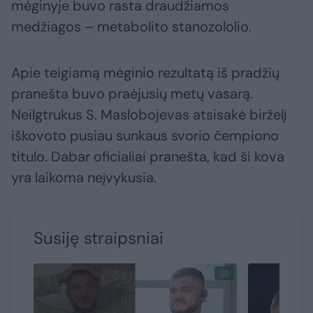
mėginyje buvo rasta draudžiamos
medžiagos – metabolito stanozololio.
Apie teigiamą mėginio rezultatą iš pradžių
pranešta buvo praėjusių metų vasarą.
Neilgtrukus S. Maslobojevas atsisakė birželį
iškovoto pusiau sunkaus svorio čempiono
titulo. Dabar oficialiai pranešta, kad ši kova
yra laikoma neįvykusia.
Susiję straipsniai