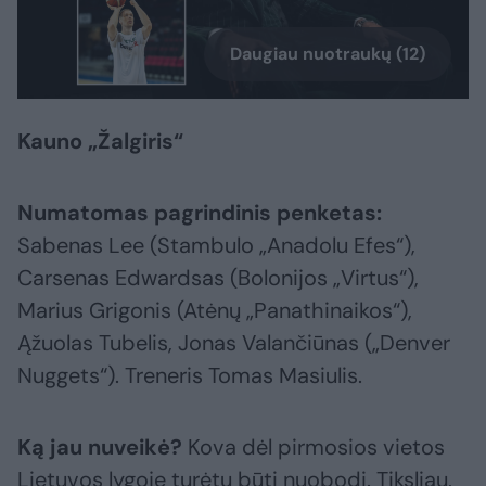
Daugiau nuotraukų (12)
Kauno „Žalgiris“
Numatomas pagrindinis penketas:
Sabenas Lee (Stambulo „Anadolu Efes“),
Carsenas Edwardsas (Bolonijos „Virtus“),
Marius Grigonis (Atėnų „Panathinaikos“),
Ąžuolas Tubelis, Jonas Valančiūnas („Denver
Nuggets“). Treneris Tomas Masiulis.
Ką jau nuveikė?
Kova dėl pirmosios vietos
Lietuvos lygoje turėtų būti nuobodi. Tiksliau,