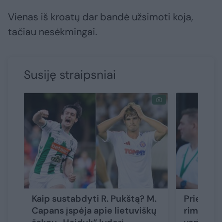
Vienas iš kroatų dar bandė užsimoti koja,
tačiau nesėkmingai.
Susiję straipsniai
Kaip sustabdyti R. Pukštą? M.
Prieš „H
Capans įspėja apie lietuviškų
rimtas A.