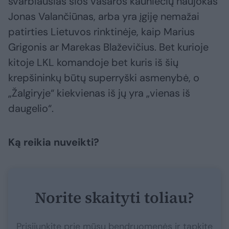
svarbiausias šios vasaros kauniečių naujokas
Jonas Valančiūnas, arba yra įgiję nemažai
patirties Lietuvos rinktinėje, kaip Marius
Grigonis ar Marekas Blaževičius. Bet kurioje
kitoje LKL komandoje bet kuris iš šių
krepšininkų būtų superryški asmenybė, o
„Žalgiryje“ kiekvienas iš jų yra „vienas iš
daugelio“.
Ką reikia nuveikti?
Norite skaityti toliau?
Prisijunkite prie mūsų bendruomenės ir tapkite