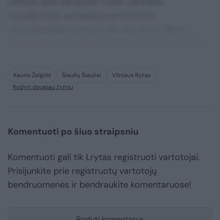
officiis sed tempore vitae veritatis
repellendus, ad saepe architecto
repudiandae corrupti sit non error illum
consequuntur adipisci dignissimos maxime.
Kauno Žalgiris
Šiaulių Šiauliai
Vilniaus Rytas
Rodyti daugiau žymių
Komentuoti po šiuo straipsniu
Komentuoti gali tik Lrytas registruoti vartotojai.
Prisijunkite prie registruotų vartotojų
bendruomenės ir bendraukite komentaruose!
Rodyti komentarus