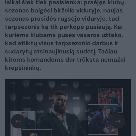
laikai šiek tiek pasislenka: praėjęs klubų
sezonas baigėsi birželio viduryje, naujas
sezonas prasidės rugsėjo viduryje, tad
tarpsezonis ką tik perkopė pusiaują. Kai
kuriems klubams pusės vasaros užteko,
kad atliktų visus tarpsezonio darbus ir
sudarytų atsinaujinusią sudėtį. Tačiau
kitoms komandoms dar trūksta nemažai
krepšininkų.