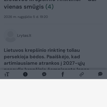
vienas smūgis
(4)
2026 m. rugpjūčio 5 d. 19:20
Lrytas.lt
Lietuvos krepšinio rinktinę toliau
persekioja bėdos. Paaiškėjo, kad
artimiausiame atrankos į 2027-ųjų
pasaulio krepšinio čempionatą lange
Lietuvai nepadės dar vienas žalgirietis.