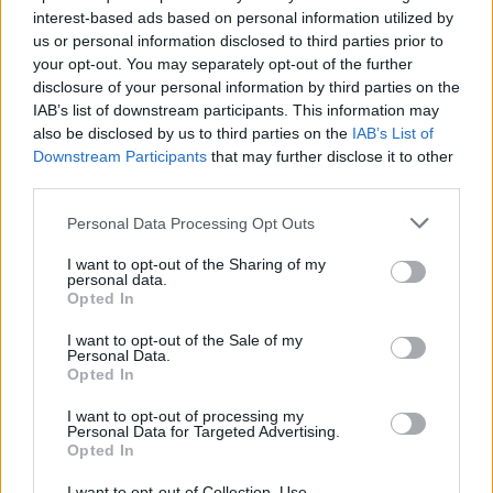
Dabar jau atvykau bent kažkiek padėti
interest-based ads based on personal information utilized by
us or personal information disclosed to third parties prior to
komandai ir atsisveikinti su rinktine.“
your opt-out. You may separately opt-out of the further
disclosure of your personal information by third parties on the
IAB’s list of downstream participants. This information may
Labiausiai įsiminęs momentas –
also be disclosed by us to third parties on the
IAB’s List of
patekimas į Europos čempionatą
Downstream Participants
that may further disclose it to other
third parties.
Personal Data Processing Opt Outs
G. Morkūnas Lietuvos rinktinės marškinėlius
vilkėjo 87 rungtynėse, per jas vartininkas
I want to opt-out of the Sharing of my
personal data.
pelnė 9 įvarčius.
Opted In
I want to opt-out of the Sale of my
Personal Data.
„Labai truks emocijos giedant Lietuvos
Opted In
himną, kai stovi petys į petį su komandos
I want to opt-out of processing my
draugais, su kuriai praeita tiek daug. Jų taip
Personal Data for Targeted Advertising.
Opted In
pat labai truks, kaip ir pilnų arenų, kai
I want to opt-out of Collection, Use,