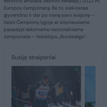
ketvirčio amžiaus iškovoti kelialapį į 2022 m.
Europos čempionatą. Be to, kiekvienas
įgyvendino ir dar po vieną savo svajonę –
žaisti Čempionų lygoje ar stipriausiame
pasaulyje laikomame nacionaliniame
čempionate – Vokietijos „Bundesliga“.
Susiję straipsniai