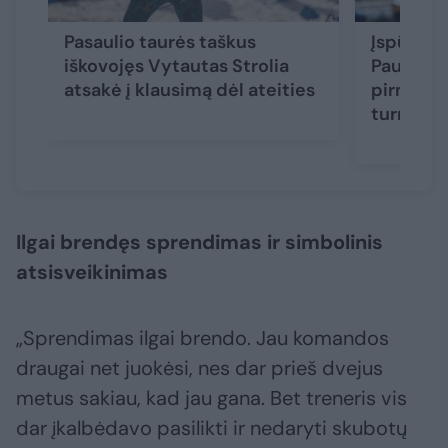
Pasaulio taurės taškus
Įspūding
iškovojęs Vytautas Strolia
Paulikien
atsakė į klausimą dėl ateities
pirmą ka
turnyro f
Ilgai brendęs sprendimas ir simbolinis
atsisveikinimas
„Sprendimas ilgai brendo. Jau komandos
draugai net juokėsi, nes dar prieš dvejus
metus sakiau, kad jau gana. Bet treneris vis
dar įkalbėdavo pasilikti ir nedaryti skubotų