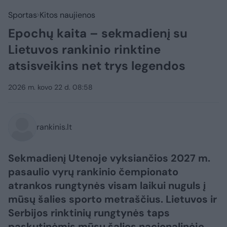
Sportas
Kitos naujienos
Epochų kaita – sekmadienį su
Lietuvos rankinio rinktine
atsisveikins net trys legendos
2026 m. kovo 22 d. 08:58
rankinis.lt
Sekmadienį Utenoje vyksiančios 2027 m.
pasaulio vyrų rankinio čempionato
atrankos rungtynės visam laikui nuguls į
mūsų šalies sporto metraščius. Lietuvos ir
Serbijos rinktinių rungtynės taps
paskutinėmis mūsų šalies nacionalinėje