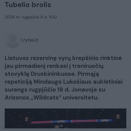
Tubelio brolis
2026 m. rugpjūčio 9 d. 11:42
Lrytas.lt
Lietuvos rezervinę vyrų krepšinio rinktinė
jau pirmadienį renkasi į treniruočių
stovyklą Druskininkuose. Pirmąją
repeticiją Mindaugo Lukošiaus auklėtiniai
surengs rugpjūčio 19 d. Jonavoje su
Arizonos „Wildcats“ universitetu.