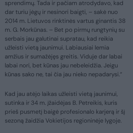
sprendimų. Tada ir pačiam atrodydavo, kad
dar turiu jėgų ir nesinori baigti, – sakė nuo
2014 m. Lietuvos rinktinės vartus ginantis 38
m. G. Morkūnas. – Bet po pirmų rungtynių su
serbais jau galutinai supratau, kad reikia
užleisti vietą jaunimui. Labiausiai lemia
amžius ir sumažėjęs greitis. Viduje dar labai
labai nori, bet kūnas jau nebeleidžia. Jeigu
kūnas sako ne, tai čia jau nieko nepadarysi.“
Kad jau atėjo laikas užleisti vietą jaunimui,
sutinka ir 34 m. įžaidėjas B. Petreikis, kuris
prieš pusmetį baigė profesionalo karjerą ir šį
sezoną žaidžia Vokietijos regioninėje lygoje.