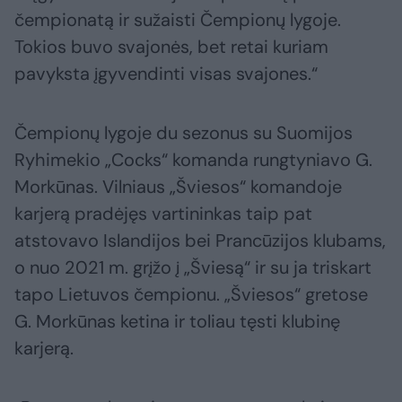
čempionatą ir sužaisti Čempionų lygoje.
Tokios buvo svajonės, bet retai kuriam
pavyksta įgyvendinti visas svajones.“
Čempionų lygoje du sezonus su Suomijos
Ryhimekio „Cocks“ komanda rungtyniavo G.
Morkūnas. Vilniaus „Šviesos“ komandoje
karjerą pradėjęs vartininkas taip pat
atstovavo Islandijos bei Prancūzijos klubams,
o nuo 2021 m. grįžo į „Šviesą“ ir su ja triskart
tapo Lietuvos čempionu. „Šviesos“ gretose
G. Morkūnas ketina ir toliau tęsti klubinę
karjerą.