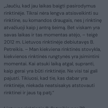
„Jaučiu, kad jau laikas baigti pasirodymus
rinktinėje. Tikrai nėra lengva atsisveikinti su
rinktine, su komandos draugais, nes į rinktinę
atvažiuoji kaip į antrą šeimą. Bet viskam yra
savas laikas ir tas momentas atėjo, – teigė
2012 m. Lietuvos rinktinėje debiutavęs B.
Petreikis. – Man kiekviena rinktinės stovykla,
kiekvienos rinktinės rungtynės yra įsimintini
momentai. Kai atsuki laiką atgal, supranti,
kaip gerai yra būti rinktinėje. Ne visi tai gali
pajusti. Tikiuosi, kad tie, kas dabar yra
rinktinėje, niekada neatsisakys atstovauti
rinktinei ir jaus tą patį.“