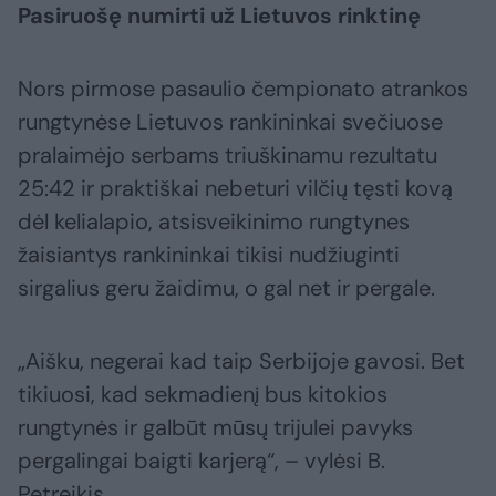
Pasiruošę numirti už Lietuvos rinktinę
Nors pirmose pasaulio čempionato atrankos
rungtynėse Lietuvos rankininkai svečiuose
pralaimėjo serbams triuškinamu rezultatu
25:42 ir praktiškai nebeturi vilčių tęsti kovą
dėl kelialapio, atsisveikinimo rungtynes
žaisiantys rankininkai tikisi nudžiuginti
sirgalius geru žaidimu, o gal net ir pergale.
„Aišku, negerai kad taip Serbijoje gavosi. Bet
tikiuosi, kad sekmadienį bus kitokios
rungtynės ir galbūt mūsų trijulei pavyks
pergalingai baigti karjerą“, – vylėsi B.
Petreikis.