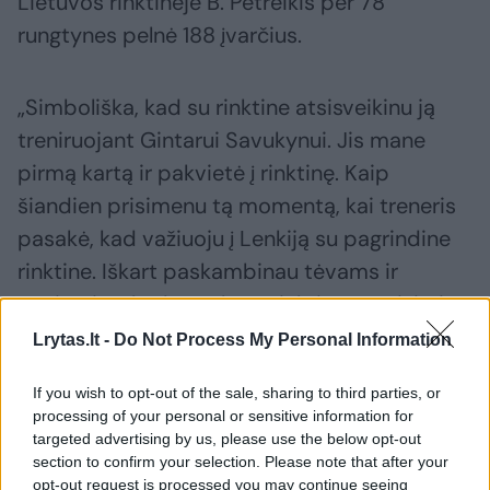
Lietuvos rinktinėje B. Petreikis per 78
rungtynes pelnė 188 įvarčius.
„Simboliška, kad su rinktine atsisveikinu ją
treniruojant Gintarui Savukynui. Jis mane
pirmą kartą ir pakvietė į rinktinę. Kaip
šiandien prisimenu tą momentą, kai treneris
pasakė, kad važiuoju į Lenkiją su pagrindine
rinktine. Iškart paskambinau tėvams ir
pasigyriau, kad patekau į rinktinę, – prisiminė
Lrytas.lt -
Do Not Process My Personal Information
B. Petreikis. – Dar praėjusį pavasarį po
If you wish to opt-out of the sale, sharing to third parties, or
rungtynių su makedonais buvau nusprendęs
processing of your personal or sensitive information for
baigti karjerą rinktinėje, bet treneris įkalbėjo
targeted advertising by us, please use the below opt-out
section to confirm your selection. Please note that after your
kol kas susilaikyti nuo tokio sprendimo.
opt-out request is processed you may continue seeing