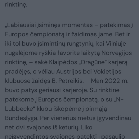
rinktinę.
„Labiausiai įsiminęs momentas – patekimas į
Europos čempionatą ir žaidimas jame. Bet ir
iki tol buvo įsimintinų rungtynių, kai Vilniuje
nugalėjome ryškia favorite laikytą Norvegijos
rinktinę, – sakė Klaipėdos „Dragūne“ karjerą
pradėjęs, o vėliau Austrijos bei Vokietijos
klubuose žaidęs B. Petreikis. – Man 2022 m.
buvo patys geriausi karjeroje. Su rinktine
patekome į Europos čempionatą, o su „N-
Lubbecke“ klubu iškopėme į pirmąją
Bundeslygą. Per vienerius metus įgyvendinau
net dvi svajones iš keturių. Liko
neįgyvendintos svajonės patekti į pasaulio