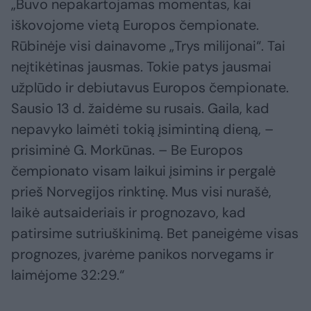
„Buvo nepakartojamas momentas, kai
iškovojome vietą Europos čempionate.
Rūbinėje visi dainavome „Trys milijonai“. Tai
neįtikėtinas jausmas. Tokie patys jausmai
užplūdo ir debiutavus Europos čempionate.
Sausio 13 d. žaidėme su rusais. Gaila, kad
nepavyko laimėti tokią įsimintiną dieną, –
prisiminė G. Morkūnas. – Be Europos
čempionato visam laikui įsimins ir pergalė
prieš Norvegijos rinktinę. Mus visi nurašė,
laikė autsaideriais ir prognozavo, kad
patirsime sutriuškinimą. Bet paneigėme visas
prognozes, įvarėme panikos norvegams ir
laimėjome 32:29.“