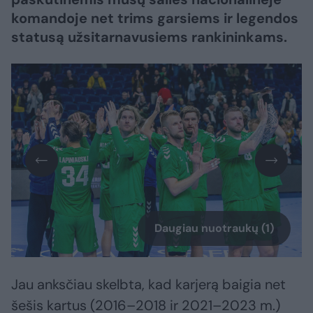
komandoje net trims garsiems ir legendos
statusą užsitarnavusiems rankininkams.
Daugiau nuotraukų (1)
Jau anksčiau skelbta, kad karjerą baigia net
šešis kartus (2016–2018 ir 2021–2023 m.)