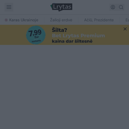
Karas Ukrainoje
Žalioji erdvė
Ačiū, Prezidente
E