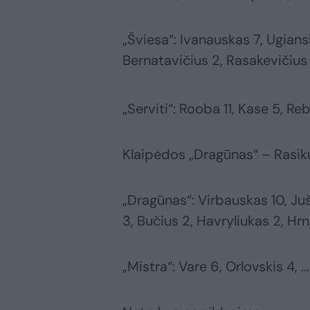
„Šviesa“: Ivanauskas 7, Ugians
Bernatavičius 2, Rasakevičius 
„Serviti“: Rooba 11, Kase 5, Re
Klaipėdos „Dragūnas“ – Rasiku 
„Dragūnas“: Virbauskas 10, Juš
3, Bučius 2, Havryliukas 2, Hrnj
„Mistra“: Vare 6, Orlovskis 4, ...