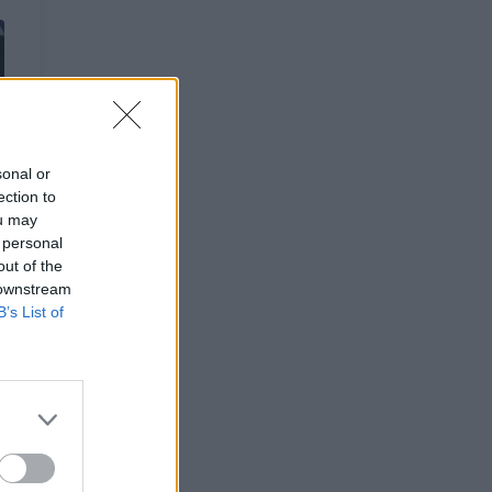
sonal or
ection to
ou may
 personal
out of the
 downstream
B’s List of
štę