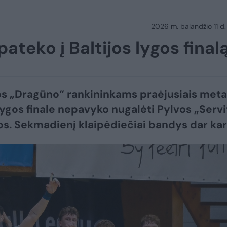
2026 m. balandžio 11 d.
ateko į Baltijos lygos final
s „Dragūno“ rankininkams praėjusiais meta
 lygos finale nepavyko nugalėti Pylvos „Servi
. Sekmadienį klaipėdiečiai bandys dar kar