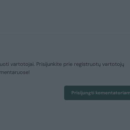
uoti vartotojai. Prisijunkite prie registruotų vartotojų
omentaruose!
Prisijungti komentatoria