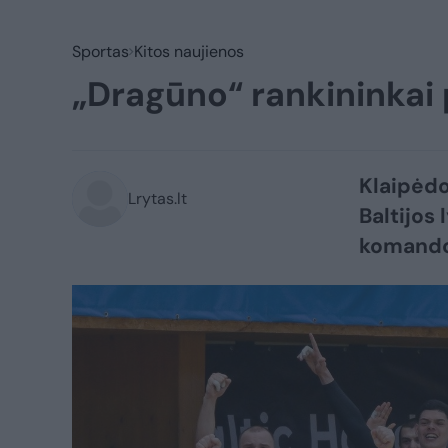
Sportas
Kitos naujienos
„Dragūno“ rankininkai p
Klaipėdo
Lrytas.lt
Baltijos
komandos