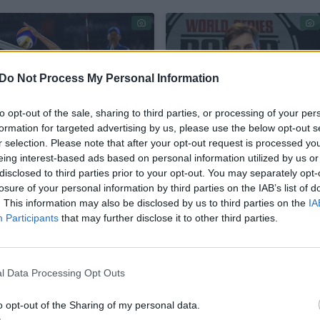
Do Not Process My Personal Information
to opt-out of the sale, sharing to third parties, or processing of your per
formation for targeted advertising by us, please use the below opt-out s
Elitiniame turnyre
Įspūdingas lietuvio
r selection. Please note that after your opt-out request is processed y
Brazilijoje – skambi I.
šou Čekijoje –
eing interest-based ads based on personal information utilized by us or
Dumbauskaitės ir G.
pokerio turnyre
disclosed to third parties prior to your opt-out. You may separately opt-
Grudzinskaitės
laimėjo 2 milijonus
losure of your personal information by third parties on the IAB’s list of
pergalė
eurų
. This information may also be disclosed by us to third parties on the
IA
Participants
that may further disclose it to other third parties.
l Data Processing Opt Outs
a“ kovos dėl bronzos apdovanojimų, o paskui į aik
o opt-out of the Sharing of my personal data.
„Serviti“ rankininkai.