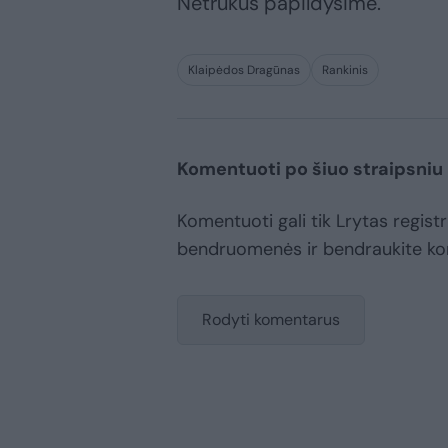
Netrukus papildysime.
Klaipėdos Dragūnas
Rankinis
Komentuoti po šiuo straipsniu
Komentuoti gali tik Lrytas registr
bendruomenės ir bendraukite k
Rodyti komentarus