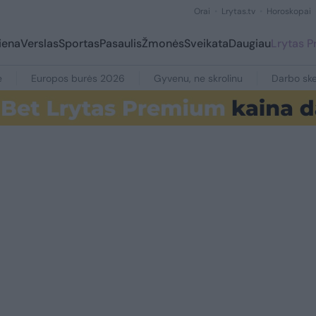
Orai
Lrytas.tv
Horoskopai
iena
Verslas
Sportas
Pasaulis
Žmonės
Sveikata
Daugiau
Lrytas 
e
Europos burės 2026
Gyvenu, ne skrolinu
Darbo ske