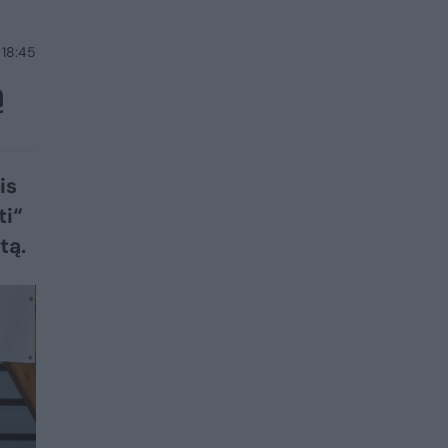
 18:45
ą
is
ti“
tą.