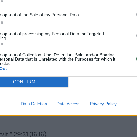
In
o opt-out of the Sale of my Personal Data.
yti už pernai finale patirtą nesėkmę. Praėjusiais
In
Klaipėdoje, bet lemiamose rungtynėse ilgai pirma
to opt-out of processing my Personal Data for Targeted
šumo ir per baudinyną nusileido „Serviti“ koman
ing.
In
o opt-out of Collection, Use, Retention, Sale, and/or Sharing
ersonal Data that Is Unrelated with the Purposes for which it
lected.
ltijos lygos čempionu tapo 2021 metais. Po to
Out
2 metais aukso medalius laimėjo „Viljandi“ iš Esti
CONFIRM
 metais – Duobelės „Tenax“ iš Latvijos, 2025 met
Data Deletion
Data Access
Privacy Policy
iti“ 29:31 (16:16).