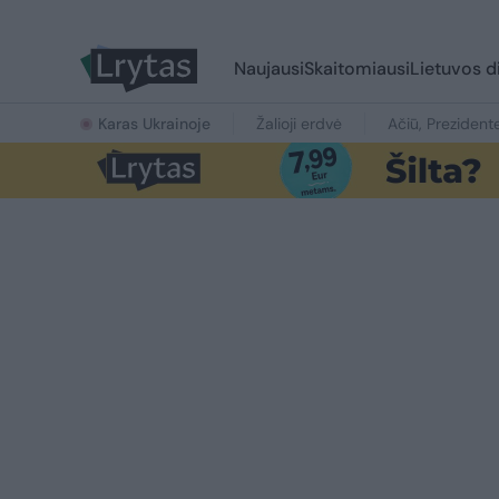
Naujausi
Skaitomiausi
Lietuvos d
Karas Ukrainoje
Žalioji erdvė
Ačiū, Prezident