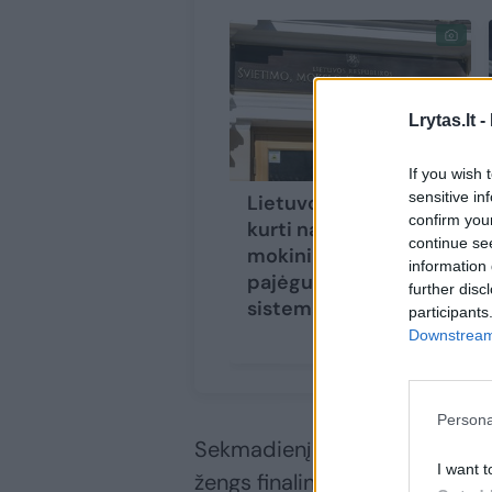
Lrytas.lt -
If you wish 
sensitive in
Lietuvoje pradėta
confirm you
kurti nacionalinė
continue se
mokinių fizinio
information 
pajėgumo vertinimo
further disc
sistema
participants
Downstream 
Persona
Sekmadienį „Šviesa“ ir „Mistr
I want t
žengs finalininkai „Dragūno“ ir 