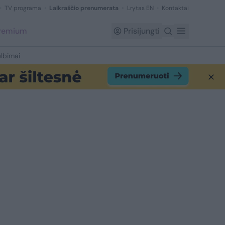
TV programa
Laikraščio prenumerata
Lrytas EN
Kontaktai
Premium
Prisijungti
lbimai