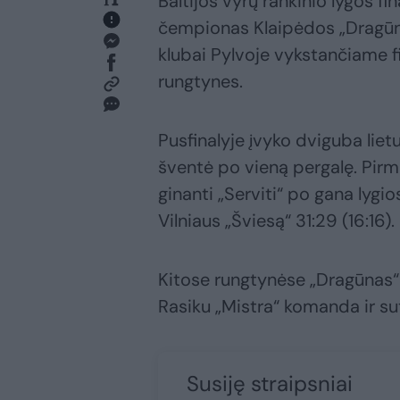
Baltijos vyrų rankinio lygos f
čempionas Klaipėdos „Dragūnas
klubai Pylvoje vykstančiame fi
rungtynes.
Pusfinalyje įvyko dviguba liet
šventė po vieną pergalę. Pir
ginanti „Serviti“ po gana lygi
Vilniaus „Šviesą“ 31:29 (16:16).
Kitose rungtynėse „Dragūnas“
Rasiku „Mistra“ komanda ir sut
Susiję straipsniai