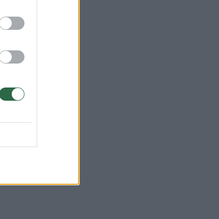
vęs
dai
jos,
ais