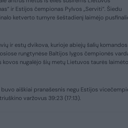
inale antrus metus iš eilės susirems Lietuvos
“ ir Estijos čempionas Pylvos „Serviti“. Šiedu
nalo ketverto turnyre šeštadienį laimėjo pusfinali
uvių ir estų dvikova, kurioje abiejų šalių komandos
mosiose rungtynėse Baltijos lygos čempionės vard
os kovos nugalėjo šių metų Lietuvos taurės laimėt
 buvo aiškiai pranašesnis negu Estijos vicečemp
riuškino varžovus 39:23 (17:13).