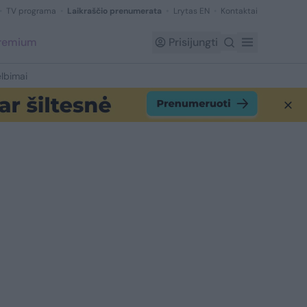
TV programa
Laikraščio prenumerata
Lrytas EN
Kontaktai
Premium
Prisijungti
lbimai