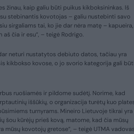
es žinau, kaip galiu būti puikus kikboksininkas. Iš
Esu stebinantis kovotojas – galiu nustebinti savo
ysiu sirgaliams tai, ko jie dar nėra matę – kapueira,
 aš čia ir esu“, – teigė Rodrigo.
dar neturi nustatytos debiuto datos, tačiau yra
 kikbokso kovose, o jo svorio kategorija gali būt
rbus ruošiamės ir pildome sudėtį. Norime, kad
rptautinių iššūkių, o organizacija turėtų kuo plates
būsimiems turnyrams. Mineiro Lietuvoje tikrai yra
ių šou kūrėjų prieš kovą, matome, kad čia mūsų
 yra mūsų kovotojų gretose“, – teigė UTMA vadova