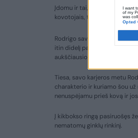
Įdomu ir tai, kad brazilas jau 
I want t
of my P
kovotojais, tokiais kaip Mind
was col
Opted 
Rodrigo savo patirtį kaupė įv
itin didelį patirties bagažą t
aukščiausio lygio organizacijos
Tiesa, savo karjeros metu Rodr
charakterio ir kuriamo šou už 
nenuspėjamu prieš kovą ir jo
Į kikbokso ringą pasiruošęs že
nematomų ginklų rinkinį.