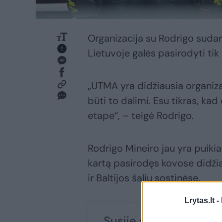
Organizacija su Rodrigo sudar
Lietuvoje galės pasirodyti tik
„UTMA yra didžiausia organizac
būti to dalimi. Esu tikras, ka
etape“, – teigė Rodrigo.
Rodrigo Mineiro jau yra puikia
kartą pasirodęs kovose didžia
ir Baltijos šalių sostinėse.
Lrytas.lt -
Susiję straipsniai