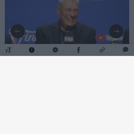
Daugiau nuotraukų (1)
Į krepšinio šlovės muziejų įtrauktai legendai
buvo 86-eriui. Mirties priežastis kol kas nėra
atskleidžiama.
D. Nelsonas rungtyniaudamas „Boston
Celtics“ komandoje net penkis kartus tapo