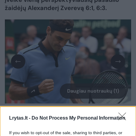
žaidėjų Alexanderį Zverevą 6:1, 6:3.
Daugiau nuotraukų (1)
35-erių R.Federeris Halėje triumfavo 2003–
Lrytas.lt -
Do Not Process My Personal Information
2008 metais, tuomet du kartus pralaimėjo
finale ir vėliau titulą dar tris kartus laimėjo
If you wish to opt-out of the sale, sharing to third parties, or