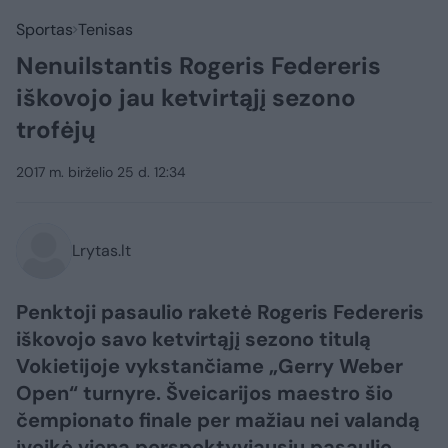
Sportas
Tenisas
Nenuilstantis Rogeris Federeris
iškovojo jau ketvirtąjį sezono
trofėjų
2017 m. birželio 25 d. 12:34
Lrytas.lt
Penktoji pasaulio raketė Rogeris Federeris
iškovojo savo ketvirtąjį sezono titulą
Vokietijoje vykstančiame „Gerry Weber
Open“ turnyre. Šveicarijos maestro šio
čempionato finale per mažiau nei valandą
įveikė vieną perspektyviausių pasaulio