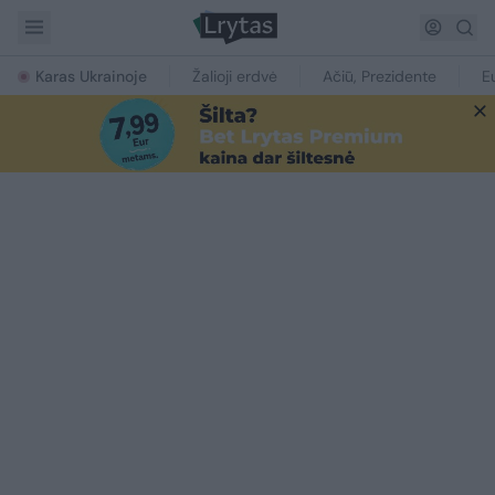
Karas Ukrainoje
Žalioji erdvė
Ačiū, Prezidente
E