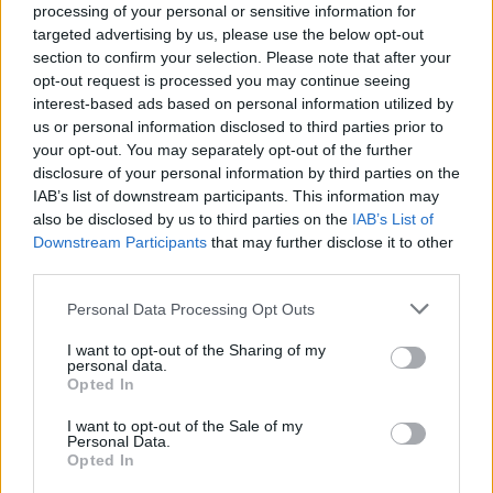
processing of your personal or sensitive information for
2013–2015 m. Praėjusiais metais Šveicarijos
targeted advertising by us, please use the below opt-out
tenisininkas pralaimėjo pusfinalyje, nes
section to confirm your selection. Please note that after your
opt-out request is processed you may continue seeing
nusileido tam pačiam A.Zverevui.
interest-based ads based on personal information utilized by
us or personal information disclosed to third parties prior to
your opt-out. You may separately opt-out of the further
Tai jau ketvirtasis R.Federerio titulas šiemet,
disclosure of your personal information by third parties on the
o pagrindinius čempionatų prizus jis laimėjo
IAB’s list of downstream participants. This information may
also be disclosed by us to third parties on the
IAB’s List of
Melbune, Indian Velse bei Majamyje.
Downstream Participants
that may further disclose it to other
third parties.
Tai R.Federeriui buvo antrasis turnyras ant
Personal Data Processing Opt Outs
žolės aikštės paviršiaus, o praėjusią savaitę
I want to opt-out of the Sharing of my
Štutgarte jis netikėtai pralaimėjo savo pirmąjį
personal data.
Opted In
mačą Tommy Haasui.
I want to opt-out of the Sale of my
Personal Data.
Opted In
Tuo tarpu A.Zverevui tai buvo ketvirtasis