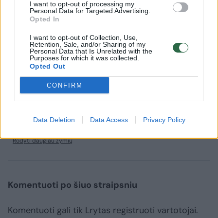
sezono finalas bei pirmoji nesėkmė. Namų
I want to opt-out of processing my
Personal Data for Targeted Advertising.
kortuose žaidęs vokietis šiemet triumfavo
Opted In
Miunchene, Monpeljė bei Romoje.
I want to opt-out of Collection, Use,
Retention, Sale, and/or Sharing of my
Personal Data that Is Unrelated with the
Purposes for which it was collected.
„Gerry Weber Open“ čempionui atiteko 500
Opted Out
ATP reitingo taškų bei 395 tūkst. eurų piniginė
CONFIRM
premija.
Data Deletion
Data Access
Privacy Policy
čempionas
ATP reitingas
Roger Federeris
Rodyti daugiau žymių
Komentuoti po šiuo straipsniu
Komentuoti gali tik Lrytas registruoti vartotojai.