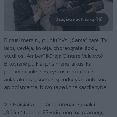
Daugiau nuotraukų (18)
Buvusi merginų grupių YVA, „Šarka“ narė, TV
laidų vedėja, šokėja, choreografė, šokių
studijos „Amber“ įkūrėja Gintarė Valaitytė-
Bikuvienė puikiai prisimena laikus, kai
puošnios suknelės, ryškus makiažas ir
aukštakulniai, scenos spindesys ir publikos
aplodismentai buvo tapę kone kasdienybe.
2011-aisiais duodama interviu žurnalui
„Stilius“ tuomet 27-erių mergina pramogų