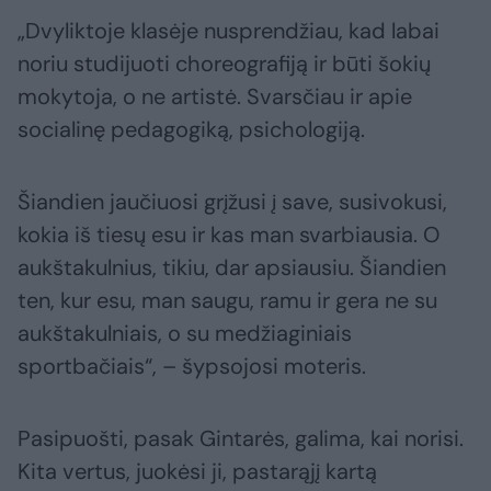
„Dvyliktoje klasėje nusprendžiau, kad labai
noriu studijuoti choreografiją ir būti šokių
mokytoja, o ne artistė. Svarsčiau ir apie
socialinę pedagogiką, psichologiją.
Šiandien jaučiuosi grįžusi į save, susivokusi,
kokia iš tiesų esu ir kas man svarbiausia. O
aukštakulnius, tikiu, dar apsiausiu. Šiandien
ten, kur esu, man saugu, ramu ir gera ne su
aukštakulniais, o su medžiaginiais
sportbačiais“, – šypsojosi moteris.
Pasipuošti, pasak Gintarės, galima, kai norisi.
Kita vertus, juokėsi ji, pastarąjį kartą