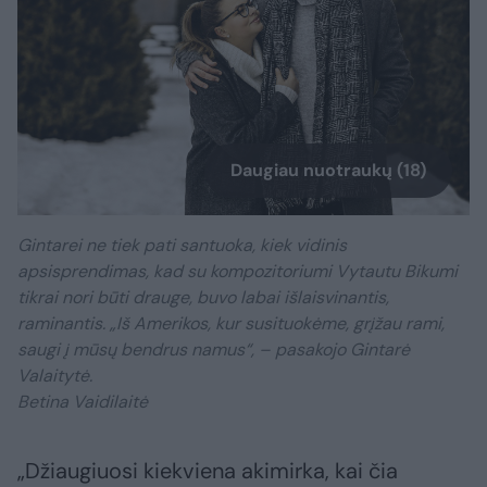
Daugiau nuotraukų (18)
Gintarei ne tiek pati santuoka, kiek vidinis
apsisprendimas, kad su kompozitoriumi Vytautu Bikumi
tikrai nori būti drauge, buvo labai išlaisvinantis,
raminantis. „Iš Amerikos, kur susituokėme, grįžau rami,
saugi į mūsų bendrus namus“, – pasakojo Gintarė
Valaitytė.
Betina Vaidilaitė
„Džiaugiuosi kiekviena akimirka, kai čia