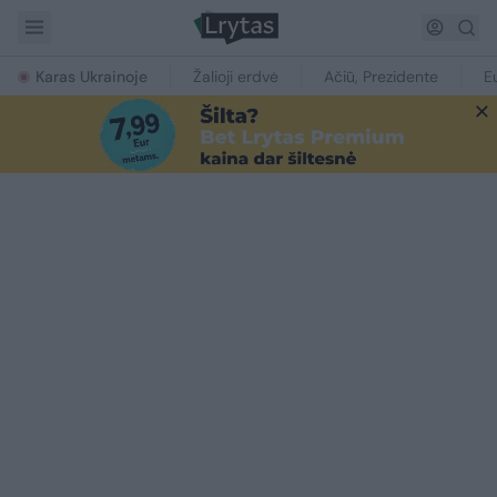
Karas Ukrainoje
Žalioji erdvė
Ačiū, Prezidente
E