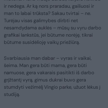
ir nedega. Ar ką nors praradau, gailiuosi ir
man to labai trūksta? Sakau tvirtai – ne.
Turėjau visas galimybes dirbti net
nesamdydama auklės – mūsų su vyru darbo
grafikai lankstūs, jei būtume norėję, tikrai
būtume susidėlioję vaikų priežiūrą.
Svarbiausia man dabar – vyras ir vaikai,
šeima. Man gera būti mama, gera būti
namuose, gera vakarais pasitikti iš darbo
grįžtantį vyrą, gimus dukrai buvo gera
stumdyti vežimėlį Vingio parke, užuot lėkus į
studiją.