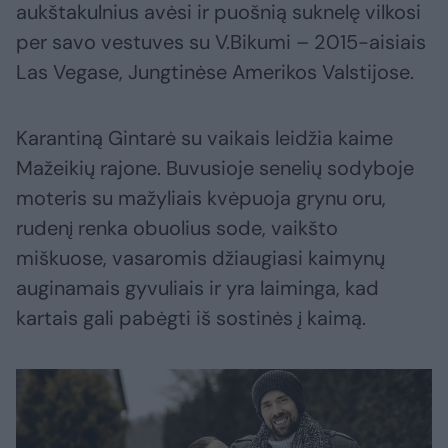
aukštakulnius avėsi ir puošnią suknelę vilkosi
per savo vestuves su V.Bikumi – 2015-aisiais
Las Vegase, Jungtinėse Amerikos Valstijose.
Karantiną Gintarė su vaikais leidžia kaime
Mažeikių rajone. Buvusioje senelių sodyboje
moteris su mažyliais kvėpuoja grynu oru,
rudenį renka obuolius sode, vaikšto
miškuose, vasaromis džiaugiasi kaimynų
auginamais gyvuliais ir yra laiminga, kad
kartais gali pabėgti iš sostinės į kaimą.