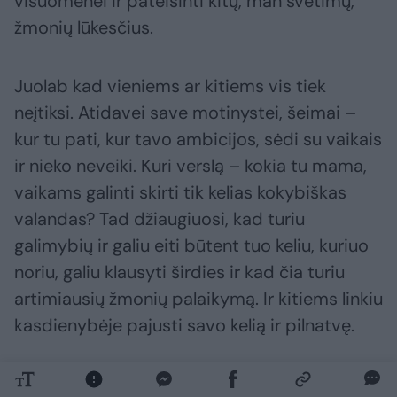
visuomenei ir pateisinti kitų, man svetimų,
žmonių lūkesčius.
Juolab kad vieniems ar kitiems vis tiek
neįtiksi. Atidavei save motinystei, šeimai –
kur tu pati, kur tavo ambicijos, sėdi su vaikais
ir nieko neveiki. Kuri verslą – kokia tu mama,
vaikams galinti skirti tik kelias kokybiškas
valandas? Tad džiaugiuosi, kad turiu
galimybių ir galiu eiti būtent tuo keliu, kuriuo
noriu, galiu klausyti širdies ir kad čia turiu
artimiausių žmonių palaikymą. Ir kitiems linkiu
kasdienybėje pajusti savo kelią ir pilnatvę.
Ne kartą esu girdėjusi, kai moteris gimus