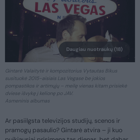
Daugiau nuotraukų (18)
Gintarė Valaitytė ir kompozitorius Vytautas Bikus
susituokė 2015-aisiais Las Vegase be jokios
pompastikos ir artimųjų – meilę vienas kitam prisiekė
dviese išvykę į kelionę po JAV.
Asmeninis albumas
Ar pasiilgsta televizijos studijų, scenos ir
pramogų pasaulio? Gintarė atvira – ji kuo
puikiausiai prisimena tas dienas, bet dabar