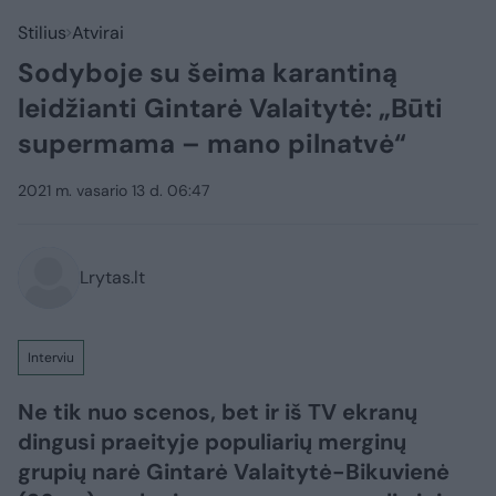
Stilius
Atvirai
Sodyboje su šeima karantiną
leidžianti Gintarė Valaitytė: „Būti
supermama – mano pilnatvė“
2021 m. vasario 13 d. 06:47
Lrytas.lt
Interviu
Ne tik nuo scenos, bet ir iš TV ekranų
dingusi praeityje populiarių merginų
grupių narė Gintarė Valaitytė-Bikuvienė