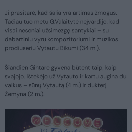
Ji prasitarė, kad šalia yra artimas žmogus.
Tačiau tuo metu G.Valaitytė neįvardijo, kad
visai neseniai užsimezgę santykiai – su
dabartiniu vyru kompozitoriumi ir muzikos
prodiuseriu Vytautu Bikumi (34 m.).
Šiandien Gintarė gyvena būtent taip, kaip
svajojo. Ištekėjo už Vytauto ir kartu augina du
vaikus – sūnų Vytautą (4 m.) ir dukterį
Žemyną (2 m.).