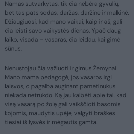
Namas sutvarkytas, tik čia nebėra gyvulių,
bet tas pats sodas, daržas, daržinė ir malkinė.
Džiaugiuosi, kad mano vaikai, kaip ir aš, gali
čia leisti savo vaikystės dienas. Ypač daug
laiko, visada – vasaras, čia leidau, kai gimė
sūnus.
Nenustojau čia važiuoti ir gimus Žemynai.
Mano mama pedagogė, jos vasaros irgi
laisvos, o pagalba auginant pametinukus
niekada netrukdo. Ką jau kalbėti apie tai, kad
visą vasarą po žolę gali vaikščioti basomis
kojomis, maudytis upėje, valgyti braškes
tiesiai iš lysvės ir mėgautis gamta.