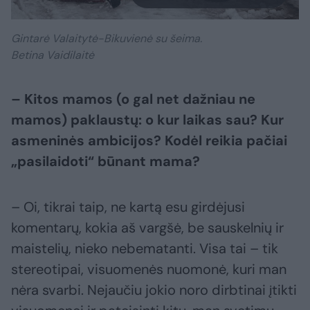
Gintarė Valaitytė-Bikuvienė su šeima.
Betina Vaidilaitė
– Kitos mamos (o gal net dažniau ne
mamos) paklaustų: o kur laikas sau? Kur
asmeninės ambicijos? Kodėl reikia pačiai
„pasilaidoti“ būnant mama?
– Oi, tikrai taip, ne kartą esu girdėjusi
komentarų, kokia aš vargšė, be sauskelnių ir
maistelių, nieko nebematanti. Visa tai – tik
stereotipai, visuomenės nuomonė, kuri man
nėra svarbi. Nejaučiu jokio noro dirbtinai įtikti