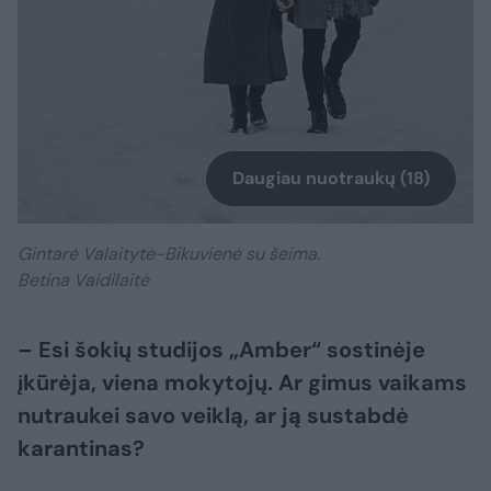
Daugiau nuotraukų (18)
Gintarė Valaitytė-Bikuvienė su šeima.
Betina Vaidilaitė
– Esi šokių studijos „Amber“ sostinėje
įkūrėja, viena mokytojų. Ar gimus vaikams
nutraukei savo veiklą, ar ją sustabdė
karantinas?