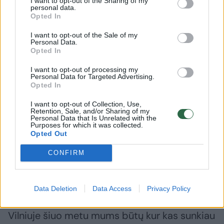
I want to opt-out of the Sharing of my
personal data.
mums gera dabar, stengiamės užlaikyti,
Opted In
pratęsti tą emociją.
I want to opt-out of the Sale of my
Personal Data.
Opted In
Kad ir dabar – mudvi kalbamės, vaikai atgulė
I want to opt-out of processing my
pietų miego, namuose šilta, turiu puodelį
Personal Data for Targeted Advertising.
Opted In
kavos, o už lango senų obelų sode sninga
I want to opt-out of Collection, Use,
didžiulėmis snaigėmis – be galo gražu. Tai –
Retention, Sale, and/or Sharing of my
Personal Data that Is Unrelated with the
mano šiandienos vaizdas už milijoną. Kiti gal
Purposes for which it was collected.
Opted Out
sakys, koks čia gali būti smagumas kaime
sėdėti su dviem mažais vaikais? Gal kitiems
CONFIRM
smagumas – Maldyvuose po palme gerti
kokteilį.
Data Deletion
Data Access
Privacy Policy
Vilniuje šiuo metu mums būtų kur kas sunkiau