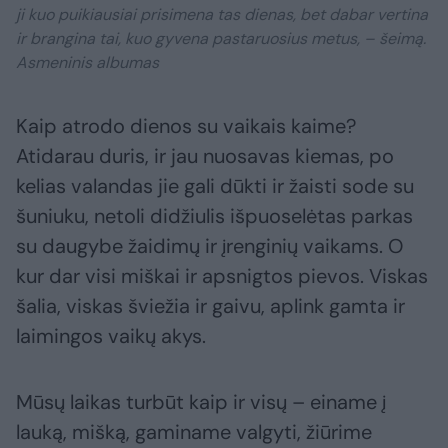
ji kuo puikiausiai prisimena tas dienas, bet dabar vertina
ir brangina tai, kuo gyvena pastaruosius metus, – šeimą.
Asmeninis albumas
Kaip atrodo dienos su vaikais kaime?
Atidarau duris, ir jau nuosavas kiemas, po
kelias valandas jie gali dūkti ir žaisti sode su
šuniuku, netoli didžiulis išpuoselėtas parkas
su daugybe žaidimų ir įrenginių vaikams. O
kur dar visi miškai ir apsnigtos pievos. Viskas
šalia, viskas šviežia ir gaivu, aplink gamta ir
laimingos vaikų akys.
Mūsų laikas turbūt kaip ir visų – einame į
lauką, mišką, gaminame valgyti, žiūrime