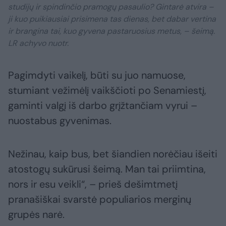
studijų ir spindinčio pramogų pasaulio? Gintarė atvira –
ji kuo puikiausiai prisimena tas dienas, bet dabar vertina
ir brangina tai, kuo gyvena pastaruosius metus, – šeimą.
LR achyvo nuotr.
Pagimdyti vaikelį, būti su juo namuose,
stumiant vežimėlį vaikščioti po Senamiestį,
gaminti valgį iš darbo grįžtančiam vyrui –
nuostabus gyvenimas.
Nežinau, kaip bus, bet šiandien norėčiau išeiti
atostogų sukūrusi šeimą. Man tai priimtina,
nors ir esu veikli“, – prieš dešimtmetį
pranašiškai svarstė populiarios merginų
grupės narė.