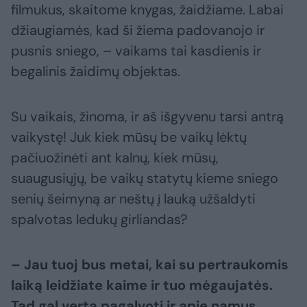
filmukus, skaitome knygas, žaidžiame. Labai
džiaugiamės, kad ši žiema padovanojo ir
pusnis sniego, – vaikams tai kasdienis ir
begalinis žaidimų objektas.
Su vaikais, žinoma, ir aš išgyvenu tarsi antrą
vaikystę! Juk kiek mūsų be vaikų lėktų
pačiuožinėti ant kalnų, kiek mūsų,
suaugusiųjų, be vaikų statytų kieme sniego
senių šeimyną ar neštų į lauką užšaldyti
spalvotas ledukų girliandas?
– Jau tuoj bus metai, kai su pertraukomis
laiką leidžiate kaime ir tuo mėgaujatės.
Tad gal verta pagalvoti ir apie namus