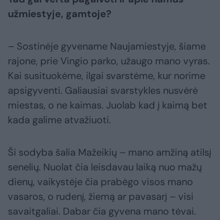
užmiestyje, gamtoje?
– Sostinėje gyvename Naujamiestyje, šiame
rajone, prie Vingio parko, užaugo mano vyras.
Kai susituokėme, ilgai svarstėme, kur norime
apsigyventi. Galiausiai svarstykles nusvėrė
miestas, o ne kaimas. Juolab kad į kaimą bet
kada galime atvažiuoti.
Ši sodyba šalia Mažeikių – mano amžiną atilsį
senelių. Nuolat čia leisdavau laiką nuo mažų
dienų, vaikystėje čia prabėgo visos mano
vasaros, o rudenį, žiemą ar pavasarį – visi
savaitgaliai. Dabar čia gyvena mano tėvai.