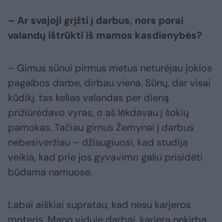
– Ar svajoji grįžti į darbus, nors porai
valandų ištrūkti iš mamos kasdienybės?
– Gimus sūnui pirmus metus neturėjau jokios
pagalbos darbe, dirbau viena. Sūnų, dar visai
kūdikį, tas kelias valandas per dieną
prižiūrėdavo vyras, o aš lėkdavau į šokių
pamokas. Tačiau gimus Žemynai į darbus
nebesiveržiau – džiaugiuosi, kad studija
veikia, kad prie jos gyvavimo galiu prisidėti
būdama namuose.
Labai aiškiai supratau, kad nesu karjeros
moteris. Mano viduje darbai, karjera nekirba