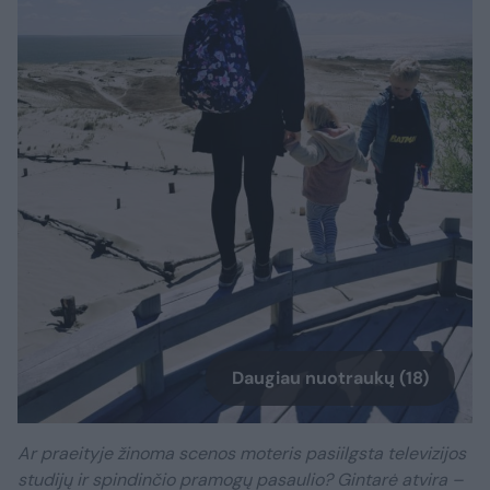
Daugiau nuotraukų (18)
Ar praeityje žinoma scenos moteris pasiilgsta televizijos
studijų ir spindinčio pramogų pasaulio? Gintarė atvira –