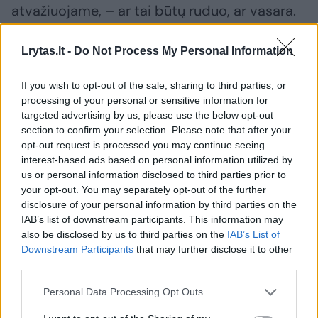
atvažiuojame, – ar tai būtų ruduo, ar vasara.
Apribojus judėjimą sudėtingiausia nematyti
artimųjų – vien apie tai pagalvojus man
Lrytas.lt -
Do Not Process My Personal Information
spaudžia gerklę. Kaina supratimo, kaip mes
If you wish to opt-out of the sale, sharing to third parties, or
branginame savo artimuosius, man atrodo
processing of your personal or sensitive information for
per didelė... Gaila, kad tas suvokimas kitiems
targeted advertising by us, please use the below opt-out
section to confirm your selection. Please note that after your
ateina žmonių gyvybių ir ligų sąskaita“, –
opt-out request is processed you may continue seeing
svarstė Gintarė.
interest-based ads based on personal information utilized by
us or personal information disclosed to third parties prior to
your opt-out. You may separately opt-out of the further
– Gintare, kaip atrodo jūsų dienos,
disclosure of your personal information by third parties on the
IAB’s list of downstream participants. This information may
savaitės kaime? Ar nepasiilgstate namų,
also be disclosed by us to third parties on the
IAB’s List of
sostinės šurmulio?
Downstream Participants
that may further disclose it to other
third parties.
Personal Data Processing Opt Outs
– Karantinas – tikrai sunkus metas, dabar
išmokome gyventi šia diena, neplanuoti. Jei