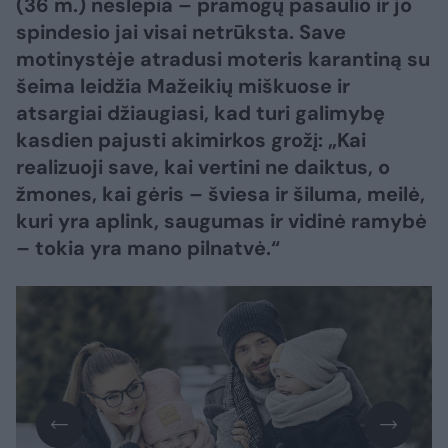
(36 m.) neslepia – pramogų pasaulio ir jo
spindesio jai visai netrūksta. Save
motinystėje atradusi moteris karantiną su
šeima leidžia Mažeikių miškuose ir
atsargiai džiaugiasi, kad turi galimybę
kasdien pajusti akimirkos grožį: „Kai
realizuoji save, kai vertini ne daiktus, o
žmones, kai gėris – šviesa ir šiluma, meilė,
kuri yra aplink, saugumas ir vidinė ramybė
– tokia yra mano pilnatvė.“