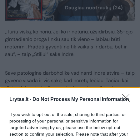
Daugiau nuotraukų (24)
„Turiu viską, ko noriu. Jei ko ir neturiu, užsidirbsiu. 35-ojo
gimtadienio proga linkiu sau tik vieno – labiau būti
moterimi. Pradėti gyventi ne tik vaikais ir darbu, bet ir
sau“, – taip „Stiliui“ sakė Indrė.
Save patologine darboholike vadinanti Indre atvira – taip
gyveno visada ir vis sakė, kad norėtų lėčiau. Tačiau kai
tik turi laisvo laiko, ji susigalvoja naujos veiklos, kuria
galėtų tą laisvą laiką užpildyti.
Lrytas.lt -
Do Not Process My Personal Information
„Noriu poilsio. Ironiška, bet geriausiai pailsiu, kai dirbu, –
If you wish to opt-out of the sale, sharing to third parties, or
processing of your personal or sensitive information for
šypsodamasi sakė renginių ir televizijos laidų vedėja. –
targeted advertising by us, please use the below opt-out
Geriausias būdas pasisemti energijos – vesti renginius
section to confirm your selection. Please note that after your
kiekvieną savaitgalį. Fiziškai pavargti man – savotiškas