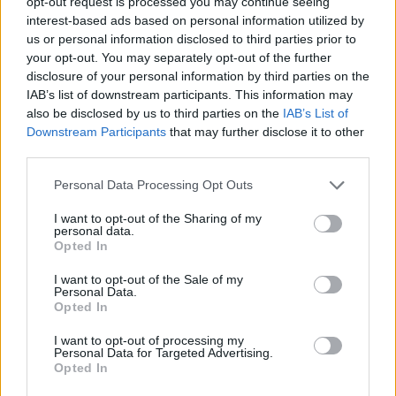
opt-out request is processed you may continue seeing
malonumas.“
interest-based ads based on personal information utilized by
us or personal information disclosed to third parties prior to
your opt-out. You may separately opt-out of the further
Vis dėlto gimtadienio dieną jauna moteris nedirbo.
disclosure of your personal information by third parties on the
Liepos 24-ąją artimuosius ir draugus vėlyvų pusryčių ji
IAB’s list of downstream participants. This information may
pakvietė į išskirtinę sostinės vietą – Vilniaus oro uosto
also be disclosed by us to third parties on the
IAB’s List of
VIP terminalą. Čia sukaktuvininkė su svečiais galėjo
Downstream Participants
that may further disclose it to other
mėgautis absoliučiu privatumu ir visais kitais
third parties.
patogumais. Šventę organizavo jos draugė Sandra
Personal Data Processing Opt Outs
Žemaitytė ir agentūra „Balti lapai“.
I want to opt-out of the Sharing of my
personal data.
Šios erdvės pasirinkimas – neatsitiktinis. Kelias valandas
Opted In
praleidusi su svečiais, kurie mėgavosi kylančių ir
I want to opt-out of the Sale of my
besileidžiančių lėktuvų vaizdais, Indrė kartu su daugeliu
Personal Data.
Opted In
jų lipo į lėktuvą ir visa didelė kompanija pakilo skrydžiui į
nuostabaus grožio Mikono salą Graikijoje.
I want to opt-out of processing my
Personal Data for Targeted Advertising.
Opted In
Svečius linksmino didžėjus iš „Roots Live“, o skanius