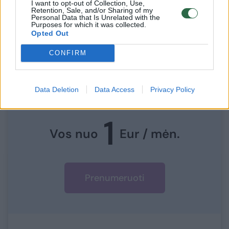
I want to opt-out of Collection, Use,
užkandžius ruošė „PJazz“ virtuvės šefai.
Retention, Sale, and/or Sharing of my
Personal Data that Is Unrelated with the
Purposes for which it was collected.
Opted Out
Norite skaityti toliau?
CONFIRM
Prisijunkite prie mūsų bendruomenės ir tapkite
Data Deletion
Data Access
Privacy Policy
prenumeratoriumi
1
Vos nuo
Eur / mėn.
Prenumeruoti