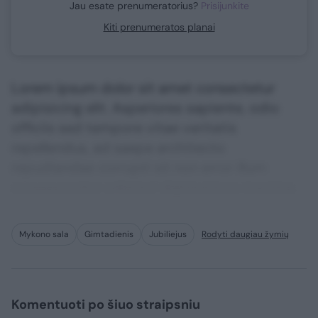
Jau esate prenumeratorius?
Prisijunkite
Kiti prenumeratos planai
Lorem ipsum dolor sit amet consectetur
adipisicing elit. Asperiores sapiente, odio
officiis sed tempore vitae veritatis
repellendus, ad saepe architecto
repudiandae corrupti sit non error illum
consequuntur adipisci dignissimos maxime.
Mykono sala
Gimtadienis
Jubiliejus
Rodyti daugiau žymių
Komentuoti po šiuo straipsniu