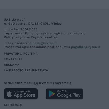
UAB „Lrytas“,
A. Goštauto g. 12A, LT-01108, Vilnius.
Įm. kodas:
300781534
Įregistruota LR įmonių registre, registro tvarkytojas:
Valstybės įmonė Registrų centras
lrytas.lt redakcija
news@lrytas.lt
Pranešimai apie techninius nesklandumus
pagalba@lrytas.lt
PRIVATUMO POLITIKA
KONTAKTAI
REKLAMA
LAIKRAŠČIO PRENUMERATA
Atsisiųskite mobiliąją lrytas.lt programėlę
Sekite mus: