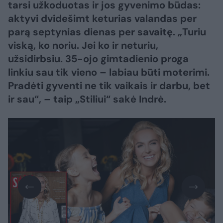
tarsi užkoduotas ir jos gyvenimo būdas:
aktyvi dvidešimt keturias valandas per
parą septynias dienas per savaitę. „Turiu
viską, ko noriu. Jei ko ir neturiu,
užsidirbsiu. 35-ojo gimtadienio proga
linkiu sau tik vieno – labiau būti moterimi.
Pradėti gyventi ne tik vaikais ir darbu, bet
ir sau“, – taip „Stiliui“ sakė Indrė.