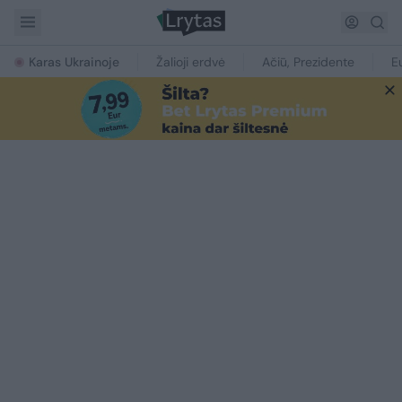
Karas Ukrainoje
Žalioji erdvė
Ačiū, Prezidente
E