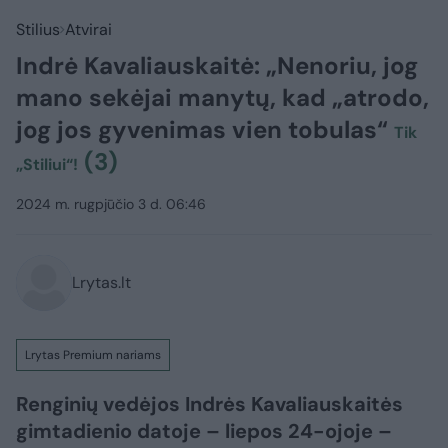
Stilius
Atvirai
Indrė Kavaliauskaitė: „Nenoriu, jog
mano sekėjai manytų, kad „atrodo,
jog jos gyvenimas vien tobulas“
Tik
(3)
„Stiliui“!
2024 m. rugpjūčio 3 d. 06:46
Lrytas.lt
Lrytas Premium nariams
Renginių vedėjos Indrės Kavaliauskaitės
gimtadienio datoje – liepos 24-ojoje –