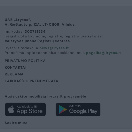
UAB „Lrytas“,
A. Goštauto g. 12A, LT-01108, Vilnius.
Įm. kodas:
300781534
Įregistruota LR įmonių registre, registro tvarkytojas:
Valstybės įmonė Registrų centras
lrytas.lt redakcija
news@lrytas.lt
Pranešimai apie techninius nesklandumus
pagalba@lrytas.lt
PRIVATUMO POLITIKA
KONTAKTAI
REKLAMA
LAIKRAŠČIO PRENUMERATA
Atsisiųskite mobiliąją lrytas.lt programėlę
Sekite mus: