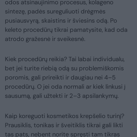
odos atsinaujinimo procesus, kolageno
sintezę, padės sureguliuoti drėgmės
pusiausvyrą, skaistins ir šviesins odą. Po
keleto procedūrų tikrai pamatysite, kad oda
atrodo gražesnė ir sveikesnė.
Kiek procedūrų reikia? Tai labai individualu,
bet jei turite riebią odą su problemiškomis
poromis, gali prireikti ir daugiau nei 4–5
procedūrų. O jei oda normali ar kiek linkusi į
sausumą, gali užtekti ir 2–3 apsilankymų.
Kaip koreguoti kosmetikos krepšelio turinį?
Prausiklis, tonikas ir šveitiklis tikrai gali likti
tas pats, nebent norite spręsti tam tikras