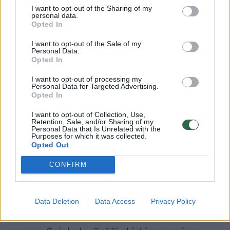
riebi – nepelnytai nuvertinta, bet labai
I want to opt-out of the Sharing of my
personal data.
veiksminga medžiaga mineralinis aliejus.
Opted In
I want to opt-out of the Sale of my
Personal Data.
Ką daryti, jei kosmetika nepadeda atkurti
Opted In
odos drėgmės? Siūlyčiau pakoreguoti mitybą
I want to opt-out of processing my
Personal Data for Targeted Advertising.
– daugiau vartoti riebalų rūgščių gausių
Opted In
produktų – natūralių aliejų, riešutų ir sėklų,
I want to opt-out of Collection, Use,
riebios žuvies, avokadų, alyvuogių ir kt. Tik jei
Retention, Sale, and/or Sharing of my
Personal Data that Is Unrelated with the
turite riebią odą, su šia produktų grupe turite
Purposes for which it was collected.
Opted Out
elgtis atsargiai ir jų nepadauginti.
CONFIRM
Taip pat į pagalbą pasitelkite vitaminus –
vitaminai A ir E gerina odos būklę, vitaminas
Data Deletion
Data Access
Privacy Policy
C skatina kolageno gamybą, pakankamas