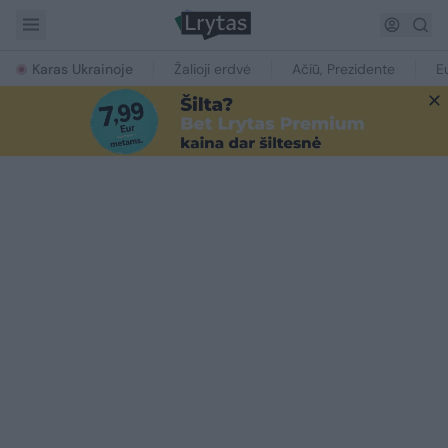
Karas Ukrainoje
Žalioji erdvė
Ačiū, Prezidente
E