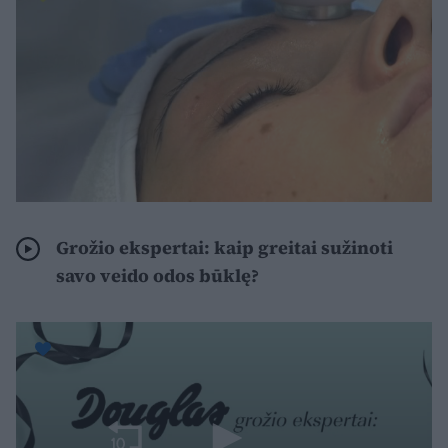
Grožio ekspertai: kaip greitai sužinoti
savo veido odos būklę?