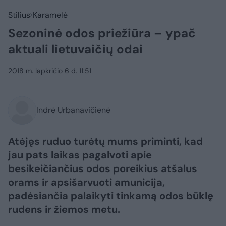
Stilius
Karamelė
Sezoninė odos priežiūra – ypač
aktuali lietuvaičių odai
2018 m. lapkričio 6 d. 11:51
Indrė Urbanavičienė
Atėjęs ruduo turėtų mums priminti, kad
jau pats laikas pagalvoti apie
besikeičiančius odos poreikius atšalus
orams ir apsišarvuoti amunicija,
padėsiančia palaikyti tinkamą odos būklę
rudens ir žiemos metu.