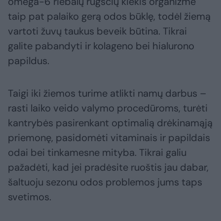
omega-6 riebalų rūgščių kiekis organizme
taip pat palaiko gerą odos būklę, todėl žiemą
vartoti žuvų taukus beveik būtina. Tikrai
galite pabandyti ir kolageno bei hialurono
papildus.
Taigi iki žiemos turime atlikti namų darbus –
rasti laiko veido valymo procedūroms, turėti
kantrybės pasirenkant optimalią drėkinamąją
priemonę, pasidomėti vitaminais ir papildais
odai bei tinkamesne mityba. Tikrai galiu
pažadėti, kad jei pradėsite ruoštis jau dabar,
šaltuoju sezonu odos problemos jums taps
svetimos.