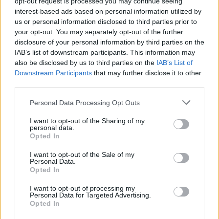
opt-out request is processed you may continue seeing
interest-based ads based on personal information utilized by
us or personal information disclosed to third parties prior to
your opt-out. You may separately opt-out of the further
Vakaro metu teatro erdvėje V.Bareikis
disclosure of your personal information by third parties on the
pasakojo daugybę juokingų istorijų iš savo
IAB’s list of downstream participants. This information may
gyvenimo ir improvizavo su publika, o
also be disclosed by us to third parties on the
IAB’s List of
Downstream Participants
that may further disclose it to other
populiariausios atlikėjo dainos suskambo
third parties.
naujais garsais – akustiškai, prie fortepijono.
Personal Data Processing Opt Outs
I want to opt-out of the Sharing of my
Eksperimentuoti ir provokuoti mėgstantis
personal data.
Opted In
V.Bareikis vakaro metu pristatė neįprastą
įvaizdį, kurį vadina „sportiškai klasikiniu“.
I want to opt-out of the Sale of my
Personal Data.
Opted In
I want to opt-out of processing my
Personal Data for Targeted Advertising.
Opted In