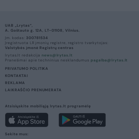
UAB „Lrytas“,
A. Goštauto g. 12A, LT-01108, Vilnius.
Įm. kodas:
300781534
Įregistruota LR įmonių registre, registro tvarkytojas:
Valstybės įmonė Registrų centras
lrytas.lt redakcija
news@lrytas.lt
Pranešimai apie techninius nesklandumus
pagalba@lrytas.lt
PRIVATUMO POLITIKA
KONTAKTAI
REKLAMA
LAIKRAŠČIO PRENUMERATA
Atsisiųskite mobiliąją lrytas.lt programėlę
Sekite mus: