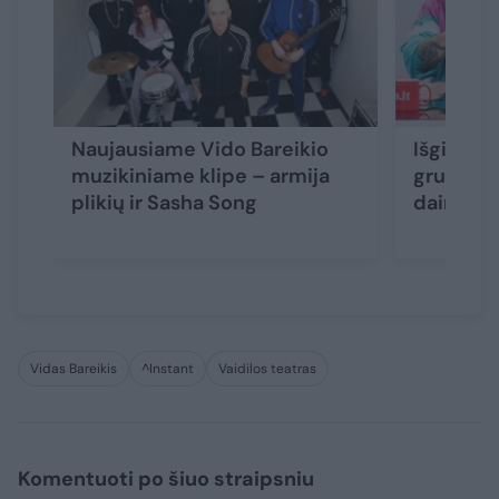
Naujausiame Vido Bareikio
Išgirskit
muzikiniame klipe – armija
grupė „8
plikių ir Sasha Song
dainą „E
Vidas Bareikis
^Instant
Vaidilos teatras
Komentuoti po šiuo straipsniu