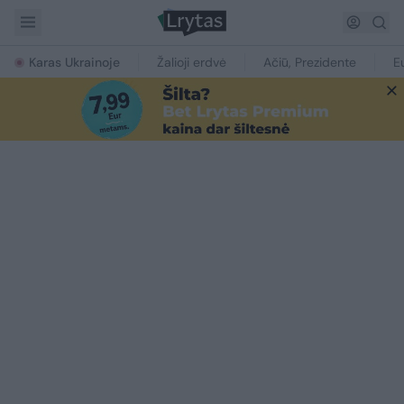
Karas Ukrainoje
Žalioji erdvė
Ačiū, Prezidente
E