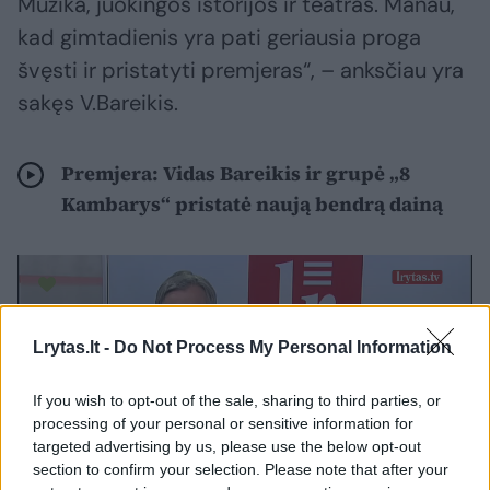
Muzika, juokingos istorijos ir teatras. Manau,
kad gimtadienis yra pati geriausia proga
švęsti ir pristatyti premjeras“, – anksčiau yra
sakęs V.Bareikis.
Premjera: Vidas Bareikis ir grupė „8
Kambarys“ pristatė naują bendrą dainą
Lrytas.lt -
Do Not Process My Personal Information
If you wish to opt-out of the sale, sharing to third parties, or
processing of your personal or sensitive information for
targeted advertising by us, please use the below opt-out
section to confirm your selection. Please note that after your