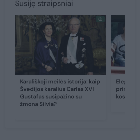
Susiję straipsniai
Karališkoji meilės istorija: kaip
Eleganti
Švedijos karalius Carlas XVI
princesė 
Gustafas susipažino su
kostium
žmona Silvia?