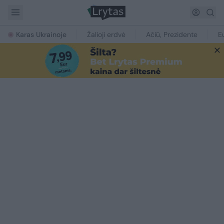
Karas Ukrainoje
Žalioji erdvė
Ačiū, Prezidente
E