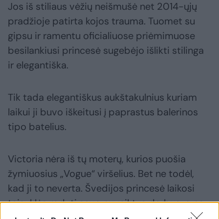
Jos iš stiliaus vėžių neišmušė net 2014-ųjų
pradžioje patirta kojos trauma. Tuomet su
gipsu ir ramentu oficialiuose priėmimuose
besilankiusi princesė sugebėjo išlikti stilinga
ir elegantiška.
Tik tada elegantiškus aukštakulnius kuriam
laikui ji buvo iškeitusi į paprastus balerinos
tipo batelius.
Victoria nėra iš tų moterų, kurios puošia
žymiuosius „Vogue“ viršelius. Bet ne todėl,
kad ji to neverta. Švedijos princesė laikosi
taisyklės rodyti savo nuveiktus darbus, o ne
stilių, kurio ji nesureikšmina.