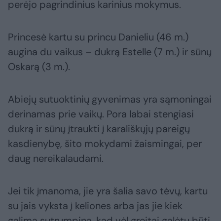
perėjo pagrindinius karinius mokymus.
Princesė kartu su princu Danieliu (46 m.)
augina du vaikus – dukrą Estelle (7 m.) ir sūnų
Oskarą (3 m.).
Abiejų sutuoktinių gyvenimas yra sąmoningai
derinamas prie vaikų. Pora labai stengiasi
dukrą ir sūnų įtraukti į karališkųjų pareigų
kasdienybę, šito mokydami žaismingai, per
daug nereikalaudami.
Jei tik įmanoma, jie yra šalia savo tėvų, kartu
su jais vyksta į keliones arba jas jie kiek
galima sutrumpina, kad vėl greitai galėtų būti