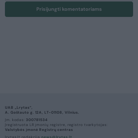
Prisijungti komentatoriams
UAB „Lrytas“,
A. Goštauto g. 12A, LT-01108, Vilnius.
Įm. kodas:
300781534
Įregistruota LR įmonių registre, registro tvarkytojas:
Valstybės įmonė Registrų centras
lrytas.lt redakcija
news@lrytas.lt