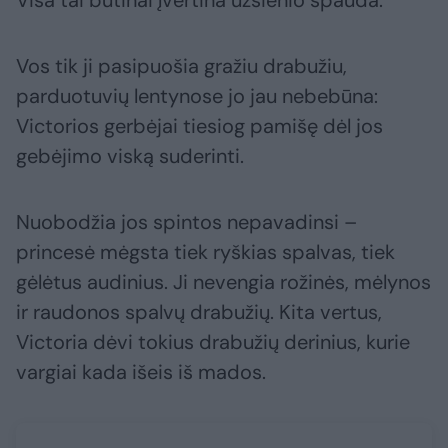
Visa tai būtinai įvertina užsienio spauda.
Vos tik ji pasipuošia gražiu drabužiu,
parduotuvių lentynose jo jau nebebūna:
Victorios gerbėjai tiesiog pamišę dėl jos
gebėjimo viską suderinti.
Nuobodžia jos spintos nepavadinsi –
princesė mėgsta tiek ryškias spalvas, tiek
gėlėtus audinius. Ji nevengia rožinės, mėlynos
ir raudonos spalvų drabužių. Kita vertus,
Victoria dėvi tokius drabužių derinius, kurie
vargiai kada išeis iš mados.