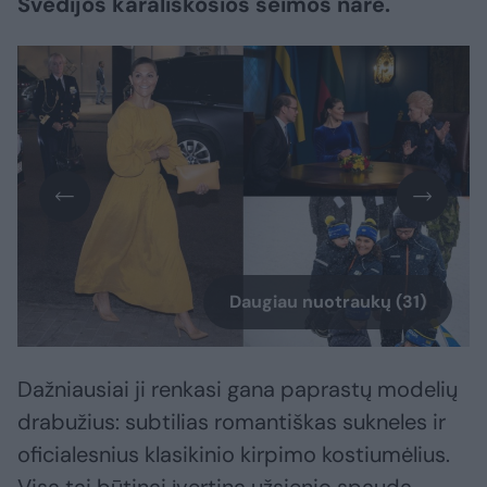
Švedijos karališkosios šeimos narė.
Daugiau nuotraukų (31)
Dažniausiai ji renkasi gana paprastų modelių
drabužius: subtilias romantiškas sukneles ir
oficialesnius klasikinio kirpimo kostiumėlius.