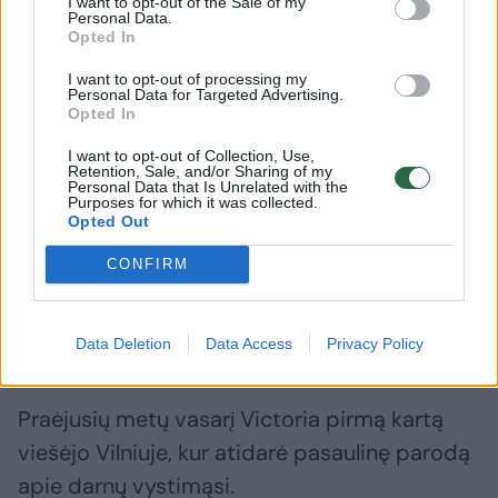
I want to opt-out of the Sale of my
Personal Data.
Opted In
I want to opt-out of processing my
Personal Data for Targeted Advertising.
Opted In
I want to opt-out of Collection, Use,
Retention, Sale, and/or Sharing of my
Personal Data that Is Unrelated with the
Purposes for which it was collected.
Opted Out
Daugiau nuotraukų (31)
CONFIRM
Švedijos princesė Victoria.
Data Deletion
Data Access
Privacy Policy
Scanpix nuotr.
Praėjusių metų vasarį Victoria pirmą kartą
viešėjo Vilniuje, kur atidarė pasaulinę parodą
apie darnų vystimąsi.