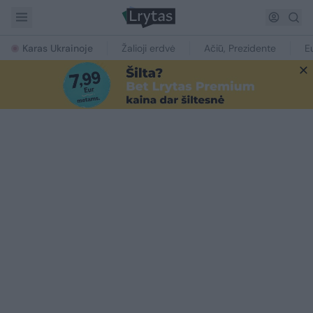
Karas Ukrainoje
Žalioji erdvė
Ačiū, Prezidente
E