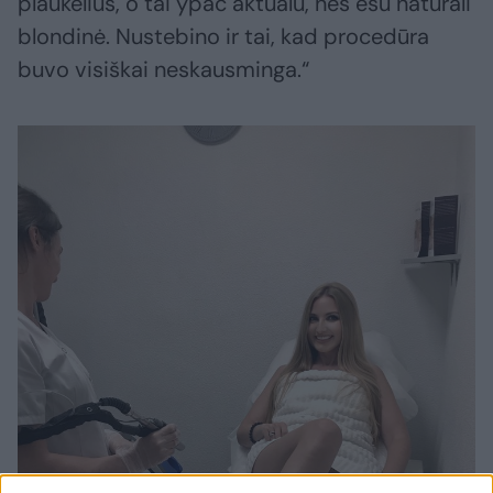
plaukelius, o tai ypač aktualu, nes esu natūrali
blondinė. Nustebino ir tai, kad procedūra
buvo visiškai neskausminga.“