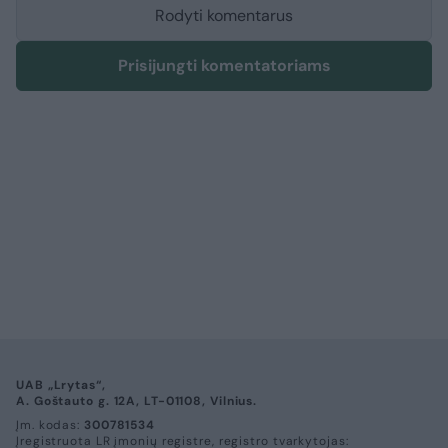
Rodyti komentarus
Prisijungti komentatoriams
UAB „Lrytas“,
A. Goštauto g. 12A, LT-01108, Vilnius.
Įm. kodas:
300781534
Įregistruota LR įmonių registre, registro tvarkytojas: