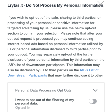
Lrytas.lt -
Do Not Process My Personal Information
If you wish to opt-out of the sale, sharing to third parties, or
processing of your personal or sensitive information for
targeted advertising by us, please use the below opt-out
section to confirm your selection. Please note that after your
opt-out request is processed you may continue seeing
interest-based ads based on personal information utilized by
Daugiau nuotraukų (8)
us or personal information disclosed to third parties prior to
your opt-out. You may separately opt-out of the further
disclosure of your personal information by third parties on the
Eleonora Sebrova.
IAB’s list of downstream participants. This information may
Asmeninio albumo nuotr.
also be disclosed by us to third parties on the
IAB’s List of
Downstream Participants
that may further disclose it to other
third parties.
Eleonora sako, kad jau keleri metai yra
pamiršusi, ką reiškia skustis kojas kiekvieną
Personal Data Processing Opt Outs
dieną, įaugę plaukeliai ar bėrimai, ir linkėtų
I want to opt-out of the Sharing of my
personal data.
tokį jausmą patirti kiekvienai moteriai.
Opted In