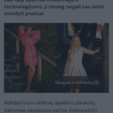
technologijoms, ji tiesiog negali sau leisti
atrodyti prastai.
Daugiau nuotraukų (8)
Atlikėjai buvo atliktas ilgalaikis plaukelių
šalinimas naujausios kartos
Aleksandrito