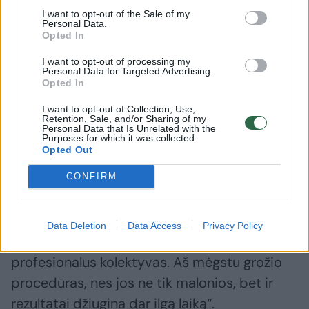
I want to opt-out of the Sale of my
Personal Data.
„Viena labiausiai aptarinėjamų temų draugių
Opted In
rate yra naujausios procedūros, serumai ir
I want to opt-out of processing my
grožio priemonės. Būtent šios procedūros
Personal Data for Targeted Advertising.
Opted In
rekomendaciją gavau iš draugės, todėl
I want to opt-out of Collection, Use,
manau, jog labai svarbu pasidalinti gerais
Retention, Sale, and/or Sharing of my
Personal Data that Is Unrelated with the
atradimais ne tik su draugėmis, bet ir su savo
Purposes for which it was collected.
Opted Out
sekėjais“, – dalinasi moteris.
CONFIRM
Eleonora patikino, kad procedūra buvo
maloni ir visiškai neskausminga: „Centre labai
Data Deletion
Data Access
Privacy Policy
šilta atmosfera, pozityviai nuteikiantis
profesionalus kolektyvas. Aš mėgstu grožio
procedūras, nes jos ne tik malonios, bet ir
rezultatai džiugina dar ilgą laiką“.