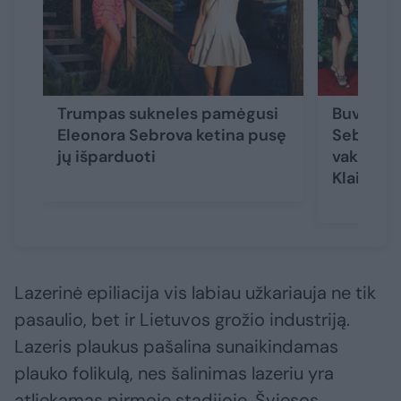
Trumpas sukneles pamėgusi
Buvusi S
Eleonora Sebrova ketina pusę
Sebrova
jų išparduoti
vakarėly
Klaipėdo
Lazerinė epiliacija vis labiau užkariauja ne tik
pasaulio, bet ir Lietuvos grožio industriją.
Lazeris plaukus pašalina sunaikindamas
plauko folikulą, nes šalinimas lazeriu yra
atliekamas pirmoje stadijoje. Šviesos