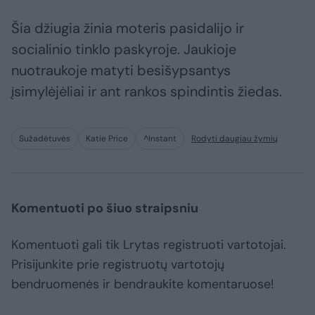
Šia džiugia žinia moteris pasidalijo ir
socialinio tinklo paskyroje. Jaukioje
nuotraukoje matyti besišypsantys
įsimylėjėliai ir ant rankos spindintis žiedas.
Sužadėtuvės
Katie Price
^Instant
Rodyti daugiau žymių
Komentuoti po šiuo straipsniu
Komentuoti gali tik Lrytas registruoti vartotojai.
Prisijunkite prie registruotų vartotojų
bendruomenės ir bendraukite komentaruose!