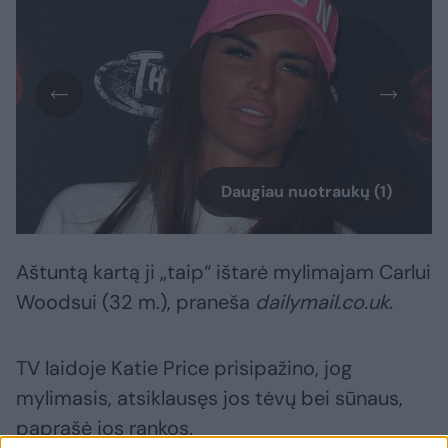
Daugiau nuotraukų (1)
Aštuntą kartą ji „taip“ ištarė mylimajam Carlui
Woodsui (32 m.), praneša
dailymail.co.uk
.
TV laidoje Katie Price prisipažino, jog
mylimasis, atsiklausęs jos tėvų bei sūnaus,
paprašė jos rankos.