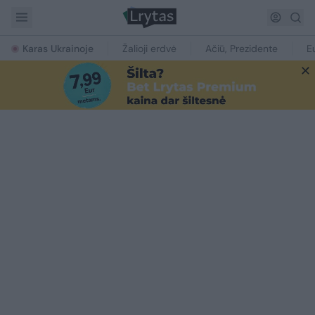
Karas Ukrainoje
Žalioji erdvė
Ačiū, Prezidente
E