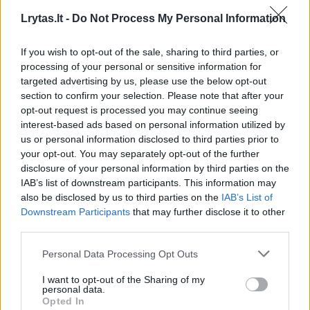
Lrytas.lt -
Do Not Process My Personal Information
„Tikra atgaiva būti su žmogumi, kuris, jei kada
nors nuspręsiu nebedirbti, pasirūpins
If you wish to opt-out of the sale, sharing to third parties, or
processing of your personal or sensitive information for
manimi. Tiesiog jį myliu.
targeted advertising by us, please use the below opt-out
section to confirm your selection. Please note that after your
opt-out request is processed you may continue seeing
Daug apie tai kalbėjome, todėl žinojau, kas
interest-based ads based on personal information utilized by
vyksta. Nenumaniau tik kada tai nutiks. Buvo
us or personal information disclosed to third parties prior to
your opt-out. You may separately opt-out of the further
nuostabu. Carlas leidimo paprašė mano
disclosure of your personal information by third parties on the
mamos ir tėčio – ir Junioro“, –
„OK Magazine“
IAB’s list of downstream participants. This information may
also be disclosed by us to third parties on the
IAB’s List of
pasakojo ji.
Downstream Participants
that may further disclose it to other
third parties.
Personal Data Processing Opt Outs
I want to opt-out of the Sharing of my
personal data.
Opted In