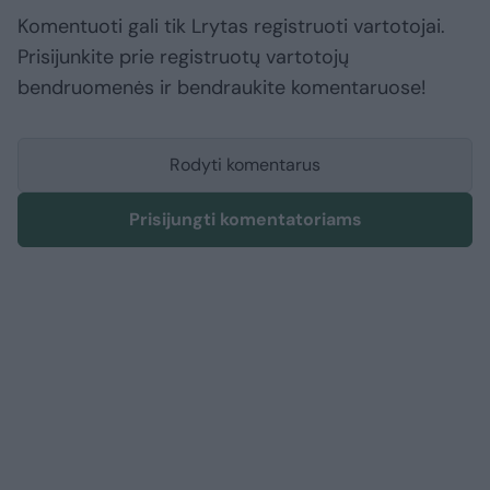
Komentuoti gali tik Lrytas registruoti vartotojai.
Prisijunkite prie registruotų vartotojų
bendruomenės ir bendraukite komentaruose!
Rodyti komentarus
Prisijungti komentatoriams