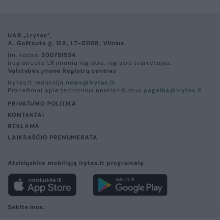
UAB „Lrytas“,
A. Goštauto g. 12A, LT-01108, Vilnius.
Įm. kodas:
300781534
Įregistruota LR įmonių registre, registro tvarkytojas:
Valstybės įmonė Registrų centras
lrytas.lt redakcija
news@lrytas.lt
Pranešimai apie techninius nesklandumus
pagalba@lrytas.lt
PRIVATUMO POLITIKA
KONTAKTAI
REKLAMA
LAIKRAŠČIO PRENUMERATA
Atsisiųskite mobiliąją lrytas.lt programėlę
Sekite mus: