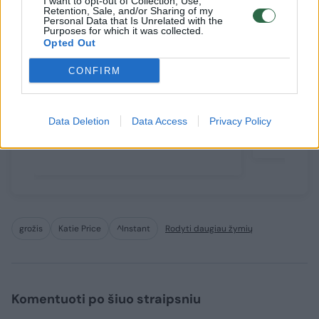
I want to opt-out of Collection, Use,
Retention, Sale, and/or Sharing of my
Personal Data that Is Unrelated with the
Purposes for which it was collected.
Opted Out
CONFIRM
Įtūžę K. Price kaimynai
Katie Pr
kviečia policiją: aplink jos
sprendim
namus – šiukšlynas, ramybę
sūnaus: 
Data Deletion
Data Access
Privacy Policy
drumsčia šuo
grožis
Katie Price
^Instant
Rodyti daugiau žymių
Komentuoti po šiuo straipsniu