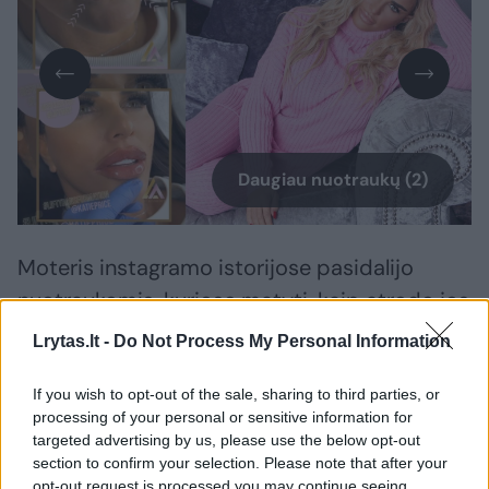
Daugiau nuotraukų (2)
Moteris instagramo istorijose pasidalijo
nuotraukomis, kuriose matyti, kaip atrodo jos
natūralios lūpos.
Lrytas.lt -
Do Not Process My Personal Information
If you wish to opt-out of the sale, sharing to third parties, or
„Tai visiškai ištirpo“, – šalia natūralių lūpų
processing of your personal or sensitive information for
nuotraukos rašė moteris.
targeted advertising by us, please use the below opt-out
section to confirm your selection. Please note that after your
opt-out request is processed you may continue seeing