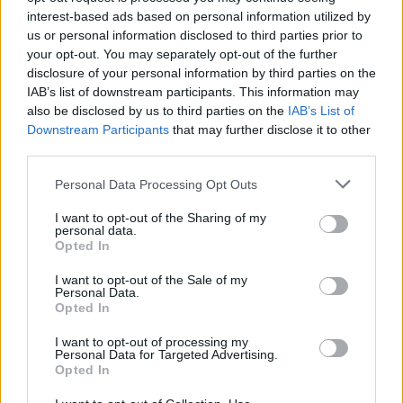
Tačiau natūralios jos buvo neilgai. Kitoje
interest-based ads based on personal information utilized by
us or personal information disclosed to third parties prior to
nuotraukoje moteris pasirodė po procedūros
your opt-out. You may separately opt-out of the further
– lūpos tapo ženkliai putlesnės.
disclosure of your personal information by third parties on the
IAB’s list of downstream participants. This information may
also be disclosed by us to third parties on the
IAB’s List of
„Jos dabar atrodo šiek tiek patinusios, bet
Downstream Participants
that may further disclose it to other
third parties.
susitvarkys. Ellie įdėjo dar šiek tiek užpildo,
kad jos atrodytų gražiai“, – situaciją
Personal Data Processing Opt Outs
komentavo Katie Price.
I want to opt-out of the Sharing of my
personal data.
Opted In
I want to opt-out of the Sale of my
Susiję straipsniai
Personal Data.
Opted In
I want to opt-out of processing my
Personal Data for Targeted Advertising.
Opted In