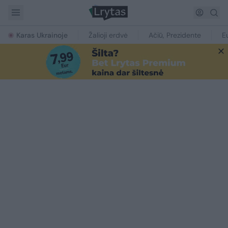
Karas Ukrainoje
Žalioji erdvė
Ačiū, Prezidente
E