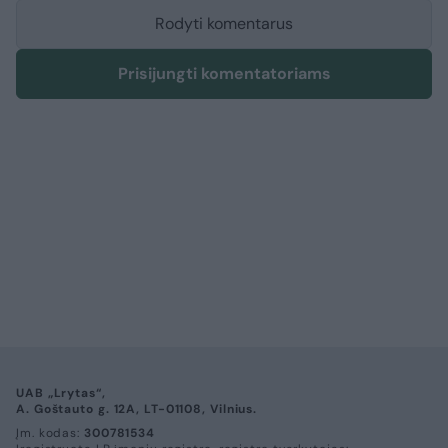
Rodyti komentarus
Prisijungti komentatoriams
UAB „Lrytas“,
A. Goštauto g. 12A, LT-01108, Vilnius.
Įm. kodas:
300781534