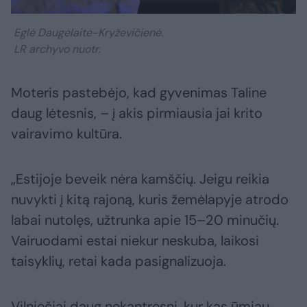
Eglė Daugėlaitė-Kryževičienė.
LR archyvo nuotr.
Moteris pastebėjo, kad gyvenimas Taline
daug lėtesnis, – į akis pirmiausia jai krito
vairavimo kultūra.
„Estijoje beveik nėra kamščių. Jeigu reikia
nuvykti į kitą rajoną, kuris žemėlapyje atrodo
labai nutolęs, užtrunka apie 15–20 minučių.
Vairuodami estai niekur neskuba, laikosi
taisyklių, retai kada pasignalizuoja.
Vilniečiai daug nekantresni, kur kas ūmiau