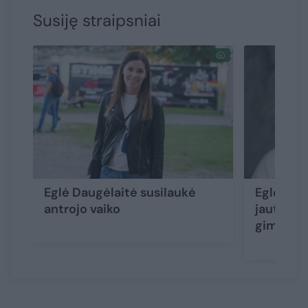
Susiję straipsniai
Eglė Daugėlaitė susilaukė
Eglė Dau
antrojo vaiko
jautria 
gimdymo 