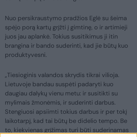
Nuo persikraustymo pradžios Eglė su šeima
spėjo porą kartų grįžti į gimtinę, o ir artimieji
juos jau aplankė. Tokius susitikimus ji itin
brangina ir bando suderinti, kad jie būtų kuo
produktyvesni.
„Tiesioginis valandos skrydis tikrai vilioja.
Lietuvoje bandau suspėti padaryti kuo
daugiau dalykų vienu metu: ir susitikti su
mylimais žmonėmis, ir suderinti darbus.
Stengiuosi apsiimti tokius darbus ir per tokį
laikotarpį, kad tai būtų be didelio tempo. Be
to, kiekvienas grįžimas turi būti suderinamas