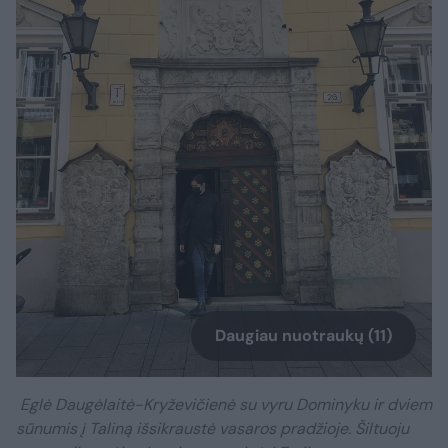
Daugiau nuotraukų (11)
Eglė Daugėlaitė-Kryževičienė su vyru Dominyku ir dviem
sūnumis į Taliną išsikraustė vasaros pradžioje. Šiltuoju