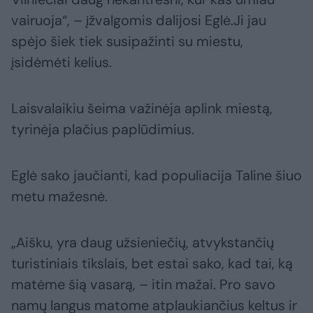
vairuoja“, – įžvalgomis dalijosi Eglė.Ji jau
spėjo šiek tiek susipažinti su miestu,
įsidėmėti kelius.
Laisvalaikiu šeima važinėja aplink miestą,
tyrinėja plačius paplūdimius.
Eglė sako jaučianti, kad populiacija Taline šiuo
metu mažesnė.
„Aišku, yra daug užsieniečių, atvykstančių
turistiniais tikslais, bet estai sako, kad tai, ką
matėme šią vasarą, – itin mažai. Pro savo
namų langus matome atplaukiančius keltus ir