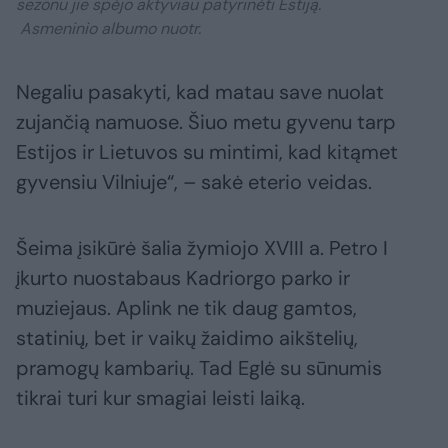
sezonu jie spėjo aktyviau patyrinėti Estiją.
Asmeninio albumo nuotr.
Negaliu pasakyti, kad matau save nuolat
zujančią namuose. Šiuo metu gyvenu tarp
Estijos ir Lietuvos su mintimi, kad kitąmet
gyvensiu Vilniuje“, – sakė eterio veidas.
Šeima įsikūrė šalia žymiojo XVIII a. Petro I
įkurto nuostabaus Kadriorgo parko ir
muziejaus. Aplink ne tik daug gamtos,
statinių, bet ir vaikų žaidimo aikštelių,
pramogų kambarių. Tad Eglė su sūnumis
tikrai turi kur smagiai leisti laiką.