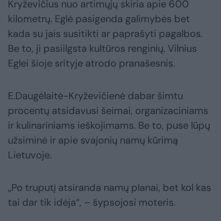
Kryževičius nuo artimųjų skiria apie 600
kilometrų. Eglė pasigenda galimybės bet
kada su jais susitikti ar paprašyti pagalbos.
Be to, ji pasiilgsta kultūros renginių. Vilnius
Eglei šioje srityje atrodo pranašesnis.
E.Daugėlaitė-Kryževičienė dabar šimtu
procentų atsidavusi šeimai, organizaciniams
ir kulinariniams ieškojimams. Be to, puse lūpų
užsiminė ir apie svajonių namų kūrimą
Lietuvoje.
„Po truputį atsiranda namų planai, bet kol kas
tai dar tik idėja“, – šypsojosi moteris.