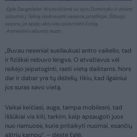
Eglė Daugėlaitė-Kryževičienė su vyru Dominyku ir dviem
sūnumis į Taliną išsikraustė vasaros pradžioje. Šiltuoju
sezonu jie spėjo aktyviau patyrinėti Estiją.
Asmeninio albumo nuotr.
„Buvau neseniai susilaukusi antro vaikelio, tad
ir fiziškai nebuvo lengva. O atvažiavus vėl
reikėjo įsipatoginti, rasti vietą daiktams. Nors
dar ir dabar yra tų dėželių, tikiu, kad ilgainiui
jos suras savo vietą.
Vaikai keičiasi, auga, tampa mobilesni, tad
iššūkiai vis kiti, tarkim, kaip apsaugoti juos
nuo namuose, kurie pritaikyti nuomai, esančių
aštrių kampų“, – dėstė Eglė.