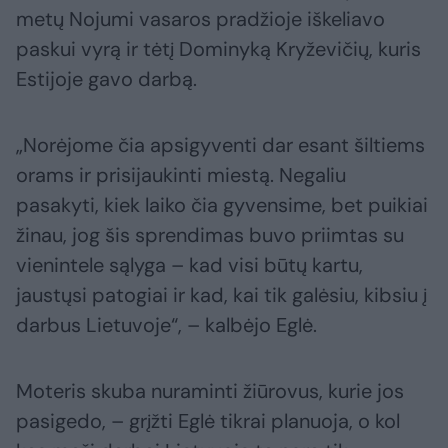
metų Nojumi vasaros pradžioje iškeliavo
paskui vyrą ir tėtį Dominyką Kryževičių, kuris
Estijoje gavo darbą.
„Norėjome čia apsigyventi dar esant šiltiems
orams ir prisijaukinti miestą. Negaliu
pasakyti, kiek laiko čia gyvensime, bet puikiai
žinau, jog šis sprendimas buvo priimtas su
vienintele sąlyga – kad visi būtų kartu,
jaustųsi patogiai ir kad, kai tik galėsiu, kibsiu į
darbus Lietuvoje“, – kalbėjo Eglė.
Moteris skuba nuraminti žiūrovus, kurie jos
pasigedo, – grįžti Eglė tikrai planuoja, o kol