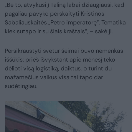
„Be to, atvykusi į Taliną labai džiaugiausi, kad
pagaliau pavyko perskaityti Kristinos
Sabaliauskaitės „Petro imperatorę“. Tematika
kiek sutapo ir su šiais kraštais“, – sakė ji.
Persikraustyti svetur šeimai buvo nemenkas
iššūkis: prieš išvykstant apie mėnesį teko
dėlioti visą logistiką, daiktus, o turint du
mažamečius vaikus visa tai tapo dar
sudėtingiau.