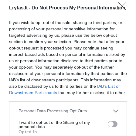
ir su Vilniuje esančiais žmonėmis, kad padėtų
Lrytas.lt -
Do Not Process My Personal Information
prižiūrėti mažiuką. Tikra vadyba“, – dėstė
E.Daugėlaitė-Kryževičienė.
If you wish to opt-out of the sale, sharing to third parties, or
processing of your personal or sensitive information for
targeted advertising by us, please use the below opt-out
section to confirm your selection. Please note that after your
opt-out request is processed you may continue seeing
interest-based ads based on personal information utilized by
us or personal information disclosed to third parties prior to
your opt-out. You may separately opt-out of the further
disclosure of your personal information by third parties on the
IAB’s list of downstream participants. This information may
also be disclosed by us to third parties on the
IAB’s List of
Downstream Participants
that may further disclose it to other
third parties.
Daugiau nuotraukų (11)
Personal Data Processing Opt Outs
I want to opt-out of the Sharing of my
personal data.
Eglė Daugėlaitė-Kryževičienė.
Opted In
LR archyvo nuotr.