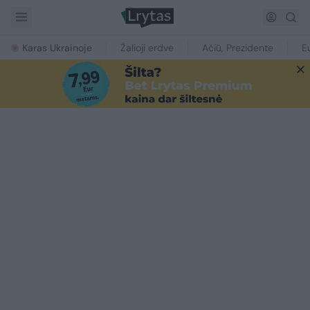
Karas Ukrainoje
Žalioji erdvė
Ačiū, Prezidente
E