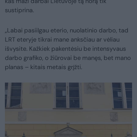
kas maži darbai Lietuvoje tą norą tik
sustiprina.
„Labai pasiilgau eterio, nuolatinio darbo, tad
LRT eteryje tikrai mane anksčiau ar vėliau
išvysite. Kažkiek pakentėsiu be intensyvaus
darbo grafiko, o žiūrovai be manęs, bet mano
planas – kitais metais grįžti.