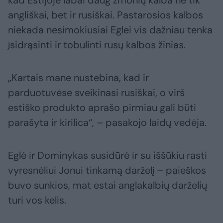
angliškai, bet ir rusiškai. Pastarosios kalbos
niekada nesimokiusiai Eglei vis dažniau tenka
įsidrąsinti ir tobulinti rusų kalbos žinias.
„Kartais mane nustebina, kad ir
parduotuvėse sveikinasi rusiškai, o virš
estiško produkto aprašo pirmiau gali būti
parašyta ir kirilica“, – pasakojo laidų vedėja.
Eglė ir Dominykas susidūrė ir su iššūkiu rasti
vyresnėliui Jonui tinkamą darželį – paieškos
buvo sunkios, mat estai anglakalbių darželių
turi vos kelis.