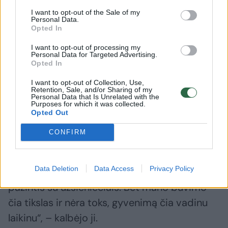
I want to opt-out of the Sale of my
Personal Data.
Opted In
Gyvendama Lietuvoje šeima daug
bendraudavo su artimaisiais, o namuose
I want to opt-out of processing my
Personal Data for Targeted Advertising.
dažnai sulaukdavo svečių. Taline tenka
Opted In
priprasti, kad viskas sukasi keturių asmenų
I want to opt-out of Collection, Use,
Retention, Sale, and/or Sharing of my
šeimos rate. Tačiau jie spėjo užmegzti ir
Personal Data that Is Unrelated with the
Purposes for which it was collected.
malonių pažinčių – susipažino su Estijoje
Opted Out
gyvenančiais lietuviais.
CONFIRM
„Tokios pažintys, tikiuosi, bus tęstinės. O
Data Deletion
Data Access
Privacy Policy
estai nėra iš tų, kurie norėtų megzti naujas
pažintis su užsieniečiais. Bet mano buvimo
čia tikslas ir nėra toks, gyvenimą čia vadinu
laikinu“, – kalbėjo ji.