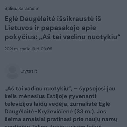
Stilius
Karamelė
Eglė Daugėlaitė išsikraustė iš
Lietuvos ir papasakojo apie
pokyčius: „Aš tai vadinu nuotykiu“
2021 m. spalio 16 d. 09:05
Lrytas.lt
„Aš tai vadinu nuotykiu“, – šypsojosi jau
kelis mėnesius Estijoje gyvenanti
televizijos laidų vedėja, žurnalistė Eglė
Daugėlaitė-Kryževičienė (33 m.). Jos
šeima smalsiai pratinasi prie naujų namų
sostinėje Taline, tačiau visam laikui