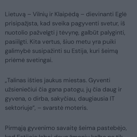
Lietuvą – Vilnių ir Klaipėdą – dievinanti Eglė
prisipažįsta, kad sveika pagyventi svetur, iš
nuotolio pažvelgti į tėvynę, galbūt palyginti,
pasiilgti. Kita vertus, šiuo metu yra puiki
galimybė susipažinti su Estija, kuri šeimą
priėmė svetingai.
„Talinas išties jaukus miestas. Gyventi
užsieniečiui čia gana patogu, jų čia daug ir
gyvena, o dirba, sakyčiau, daugiausia IT
sektoriuje“, – svarstė moteris.
Pirmąją gyvenimo savaitę šeima pastebėjo,
kad Estijoje labai daug žmonių kalba ne tik