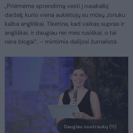
„Priėmėme sprendimą vesti į rusakalbį
darželį, kurio viena auklėtojų su mūsų Jonuku
kalba angliškai. Tikėtina, kad vaikas supras ir
angliškai, ir daugiau nei mes rusiškai, o tai
nėra blogai“, – mintimis dalijosi žurnalistė.
Daugiau nuotraukų (11)