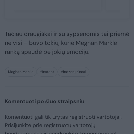
Tačiau draugiškai ir su šypsenomis tai priėmė
ne visi – buvo tokių, kurie Meghan Markle
ranką spaudė be jokių emocijų.
Meghan Markle
^Instant
Vindzorų rūmai
Komentuoti po šiuo straipsniu
Komentuoti gali tik Lrytas registruoti vartotojai.
Prisijunkite prie registruotų vartotojų
bendruomenės ir bendraukite komentaruose!