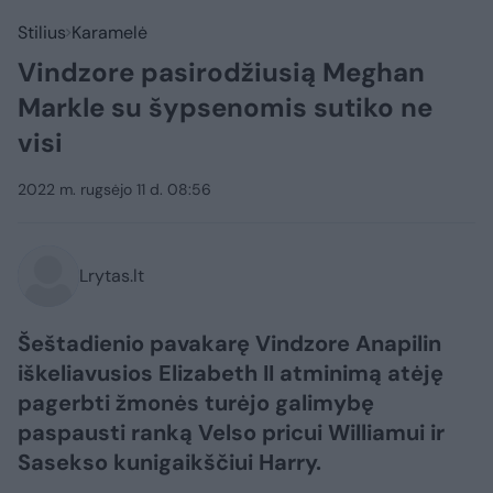
Stilius
Karamelė
Vindzore pasirodžiusią Meghan
Markle su šypsenomis sutiko ne
visi
2022 m. rugsėjo 11 d. 08:56
Lrytas.lt
Šeštadienio pavakarę Vindzore Anapilin
iškeliavusios Elizabeth II atminimą atėję
pagerbti žmonės turėjo galimybę
paspausti ranką Velso pricui Williamui ir
Sasekso kunigaikščiui Harry.