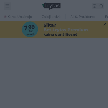
Karas Ukrainoje
Žalioji erdvė
Ačiū, Prezidente
E