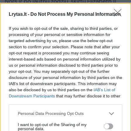
Nors ir po jautrių žodžių, skirtų Elizabeth II,
karališkosios šeimos nariai buvo sutikti
Lrytas.lt -
Do Not Process My Personal Information
palaikančiais žodžiais ir plojimais, tačiau
titulų su princu Harry prieš dvejus metus
If you wish to opt-out of the sale, sharing to third parties, or
processing of your personal or sensitive information for
nusprendusi atsisakyti Meghan Markle
targeted advertising by us, please use the below opt-out
sulaukė dviprasmiškos minios reakcijos.
section to confirm your selection. Please note that after your
opt-out request is processed you may continue seeing
interest-based ads based on personal information utilized by
14 mln. dolerių (13,8 mln. eurų) vertės dvare
us or personal information disclosed to third parties prior to
your opt-out. You may separately opt-out of the further
JAV su princu Harry ir atžalomis gyvenanti
disclosure of your personal information by third parties on the
moteris per daugiau nei metus davė ne vieną
IAB’s list of downstream participants. This information may
atvirą interviu apie savo laiką karališkoje
also be disclosed by us to third parties on the
IAB’s List of
Downstream Participants
that may further disclose it to other
šeimoje.
third parties.
Personal Data Processing Opt Outs
Dailymail.co.uk
rašoma, jog priėjusi prie
I want to opt-out of the Sharing of my
žmonių Meghan Markle kalbino kūdikius,
personal data.