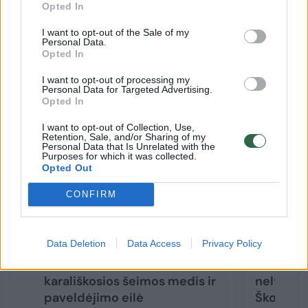
Opted In
spaudė rankas ir dalijo apkabinimus
gedintiems žmonėms.
I want to opt-out of the Sale of my
Personal Data.
Opted In
I want to opt-out of processing my
Susiję straipsniai
Personal Data for Targeted Advertising.
Opted In
I want to opt-out of Collection, Use,
Retention, Sale, and/or Sharing of my
Personal Data that Is Unrelated with the
Purposes for which it was collected.
Opted Out
CONFIRM
Data Deletion
Data Access
Privacy Policy
Karalienės Elizabeth II mirtis:
Aiškėja,
karališkosios šeimos medis ir
nelydėjo
paveldėjimo eilė
Škotiją: į