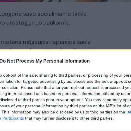
Longoria savo socialiniame tinkle
avo atostogų nuotraukomis.
 moteris mėgaujasi Ispanijos saule
i juodą maudymosi kostiumėlį. Jos kūnas
ni kostiumėlis išryškina tobulas figūros
Do Not Process My Personal Information
to opt-out of the sale, sharing to third parties, or processing of your per
formation for targeted advertising by us, please use the below opt-out s
r selection. Please note that after your opt-out request is processed y
eing interest-based ads based on personal information utilized by us or
disclosed to third parties prior to your opt-out. You may separately opt-
losure of your personal information by third parties on the IAB’s list of
. This information may also be disclosed by us to third parties on the
IA
Participants
that may further disclose it to other third parties.