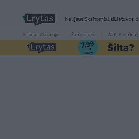
Naujausi
Skaitomiausi
Lietuvos d
Karas Ukrainoje
Žalioji erdvė
Ačiū, Prezident