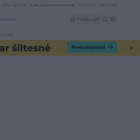
TV programa
Laikraščio prenumerata
Lrytas EN
Kontaktai
Premium
Prisijungti
lbimai