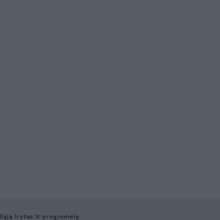
liąją lrytas.lt programėlę