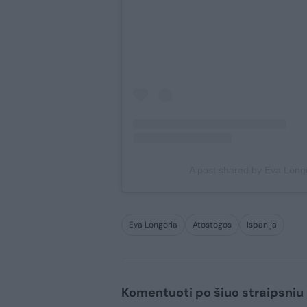
A post shared by Eva Long
Eva Longoria
Atostogos
Ispanija
Komentuoti po šiuo straipsniu