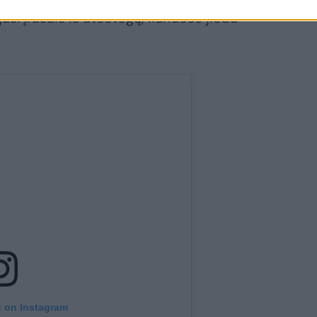
asi įrašais iš atostogų, kuriuose jiedu
t on Instagram