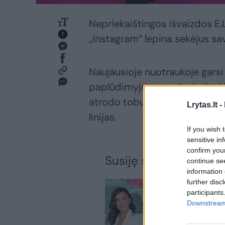
Nepriekaištingos išvaizdos E.
„Instagram“ lepina sekėjus s
Naujausioje nuotraukoje garsi
paplūdimyje ant gulto ir dėv
atrodo tobulai įdegęs bei biki
Lrytas.lt -
linijas.
If you wish 
sensitive in
confirm you
Susiję straipsniai
continue se
information 
further disc
participants
Downstream 