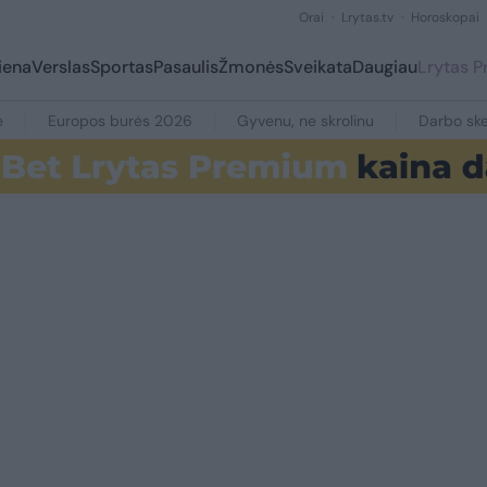
Orai
Lrytas.tv
Horoskopai
iena
Verslas
Sportas
Pasaulis
Žmonės
Sveikata
Daugiau
Lrytas 
e
Europos burės 2026
Gyvenu, ne skrolinu
Darbo ske