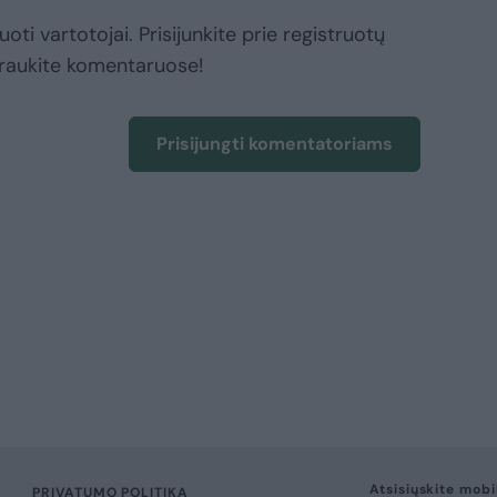
oti vartotojai. Prisijunkite prie registruotų
raukite komentaruose!
Prisijungti komentatoriams
Atsisiųskite mobi
PRIVATUMO POLITIKA