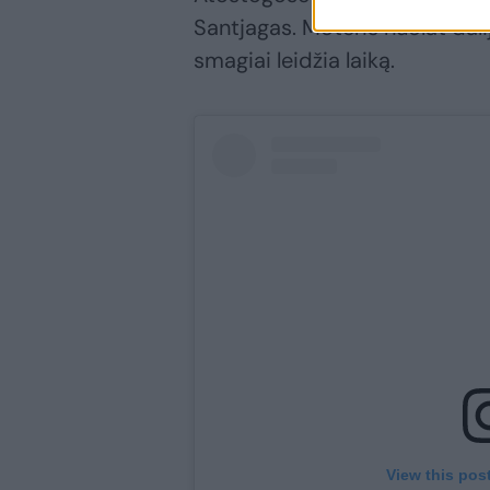
Santjagas. Moteris nuolat dalij
smagiai leidžia laiką.
View this pos