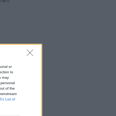
sonal or
ection to
ou may
 personal
out of the
 downstream
B’s List of