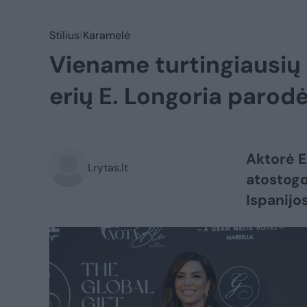
Stilius
Karamelė
Viename turtingiausių 
erių E. Longoria parod
Aktorė E
Lrytas.lt
atostogo
Ispanijo