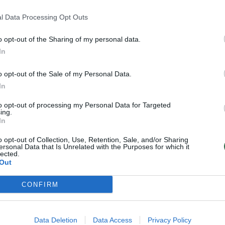
l Data Processing Opt Outs
ukiai laiką su
numi leidusi
o opt-out of the Sharing of my personal data.
a Longoria
In
liko
pastebėta: akį
o opt-out of the Sale of my Personal Data.
aukė laikui
In
pavaldus
to opt-out of processing my Personal Data for Targeted
nas
ing.
In
o opt-out of Collection, Use, Retention, Sale, and/or Sharing
ersonal Data that Is Unrelated with the Purposes for which it
lected.
Out
ugiau 100 tūkstančių patiktukų. Sekėjai
CONFIRM
.
Data Deletion
Data Access
Privacy Policy
 leidžia jos penkerių metų sūnus