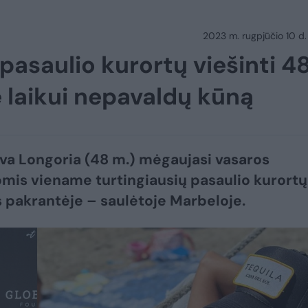
2023 m. rugpjūčio 10 d.
pasaulio kurortų viešinti 4
ė laikui nepavaldų kūną
va Longoria (48 m.) mėgaujasi vasaros
mis viename turtingiausių pasaulio kurortų
s pakrantėje – saulėtoje Marbeloje.