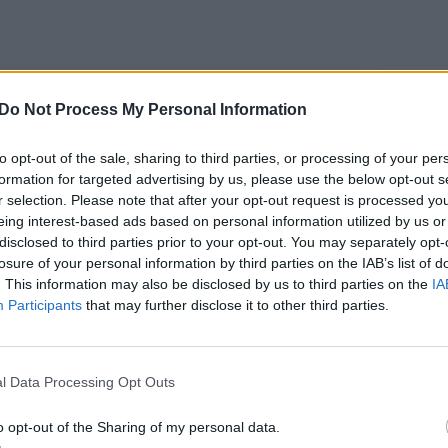
Do Not Process My Personal Information
to opt-out of the sale, sharing to third parties, or processing of your per
formation for targeted advertising by us, please use the below opt-out s
r selection. Please note that after your opt-out request is processed y
eing interest-based ads based on personal information utilized by us or
disclosed to third parties prior to your opt-out. You may separately opt-
losure of your personal information by third parties on the IAB’s list of
ename
. This information may also be disclosed by us to third parties on the
IA
rtingiausių
Participants
that may further disclose it to other third parties.
saulio kurortų
ešinti 48-erių E.
ngoria parodė
l Data Processing Opt Outs
ikui nepavaldų
ną
o opt-out of the Sharing of my personal data.