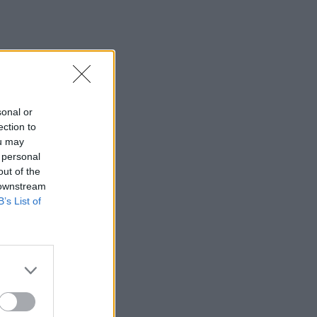
sonal or
ection to
ou may
 personal
out of the
 downstream
B’s List of