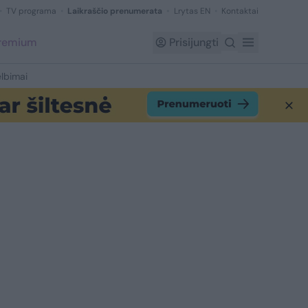
TV programa
Laikraščio prenumerata
Lrytas EN
Kontaktai
Premium
Prisijungti
lbimai