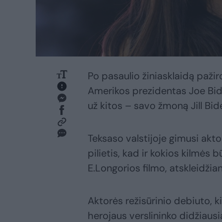
Po pasaulio žiniasklaidą pažir
Amerikos prezidentas Joe Bide
už kitos – savo žmoną Jill Bid
Teksaso valstijoje gimusi akt
pilietis, kad ir kokios kilmės b
E.Longorios filmo, atskleidžia
Aktorės režisūrinio debiuto, k
herojaus verslininko didžiaus