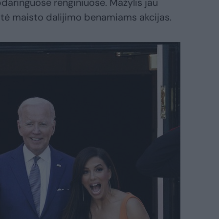
aringuose renginiuose. Mažylis jau
atė maisto dalijimo benamiams akcijas.