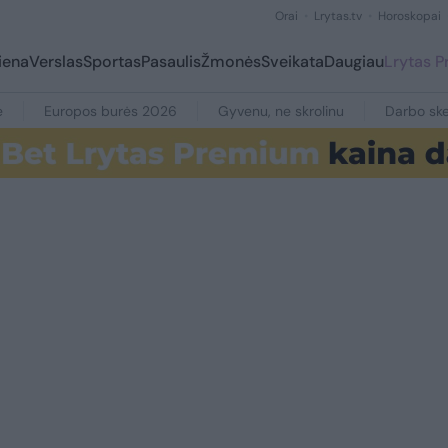
Orai
Lrytas.tv
Horoskopai
iena
Verslas
Sportas
Pasaulis
Žmonės
Sveikata
Daugiau
Lrytas 
e
Europos burės 2026
Gyvenu, ne skrolinu
Darbo ske