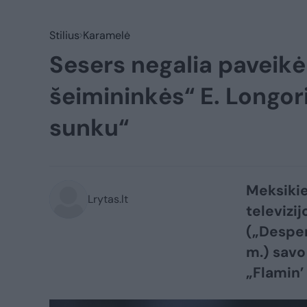
Stilius
Karamelė
Sesers negalia paveik
šeimininkės“ E. Longor
sunku“
Meksikie
Lrytas.lt
televizi
(„Desper
m.) savo
„Flamin’