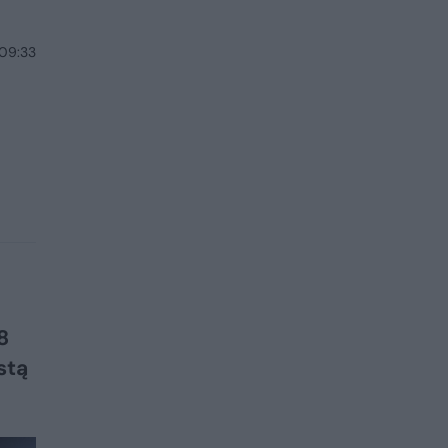
 09:33
8
stą