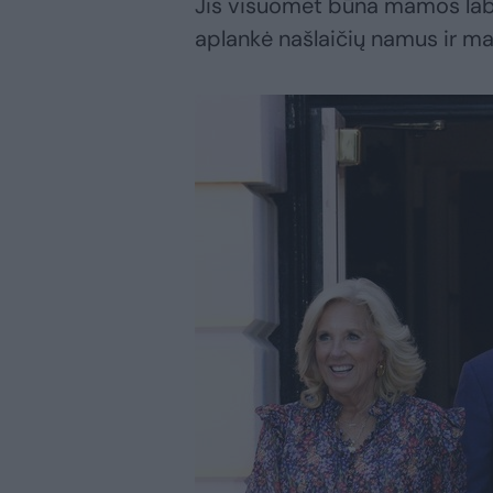
Jis visuomet būna mamos labd
aplankė našlaičių namus ir m