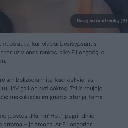
Daugiau nuotraukų (6)
o nuotrauka, kur plačiai besišypsantis
nas už vienos rankos laiko E.Longorią, o
en.
orė simbolizuoja mitą, kad kiekvienas
ūtų, JAV gali pelnyti sėkmę. Tai ir naujojo
nčio meksikiečių imigranto istoriją, tema.
ino juostos „Flamin’ Hot“, pagrindinio
ia atrama – jo žmona. Ar E.Longorios