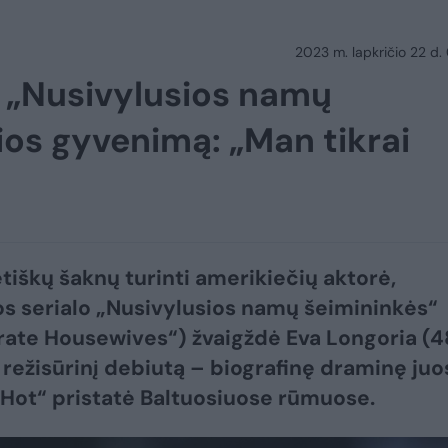
2023 m. lapkričio 22 d.
ė „Nusivylusios namų
ios gyvenimą: „Man tikrai
tiškų šaknų turinti amerikiečių aktorė,
jos serialo „Nusivylusios namų šeimininkės“
ate Housewives“) žvaigždė Eva Longoria (4
 režisūrinį debiutą – biografinę draminę juo
 Hot“ pristatė Baltuosiuose rūmuose.