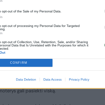
In
o opt-out of the Sale of my Personal Data.
In
to opt-out of processing my Personal Data for Targeted
ing.
o filmo nebūčiau galėjusi kurti be savo
In
s dėl filmavimo su mūsų sūnumi 6
o opt-out of Collection, Use, Retention, Sale, and/or Sharing
 Meksikos valstijos miestą Albukerkę.
ersonal Data that Is Unrelated with the Purposes for which it
lected.
Out
erės darbas buvo mano svajonė, ir dėl to
CONFIRM
a.
Data Deletion
Data Access
Privacy Policy
kerių metų sūnus Santiago Enrique pažintų
 moterys gali pasiekti viską.