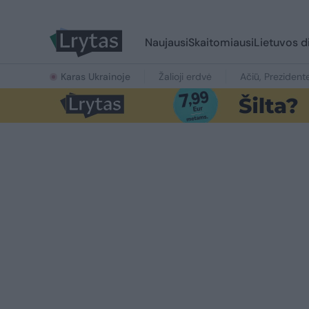
Naujausi
Skaitomiausi
Lietuvos d
Karas Ukrainoje
Žalioji erdvė
Ačiū, Prezident