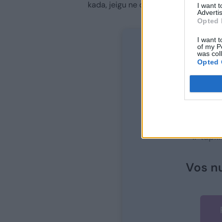
kada, jeigu ne dabar.
I want 
Advertis
Opted 
I want t
of my P
was col
Opted 
Nor
Prisijunkit
ir tapk
Vos n