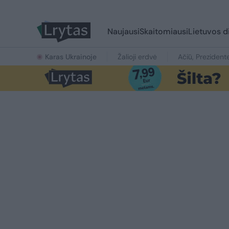
Naujausi
Skaitomiausi
Lietuvos d
Karas Ukrainoje
Žalioji erdvė
Ačiū, Prezident