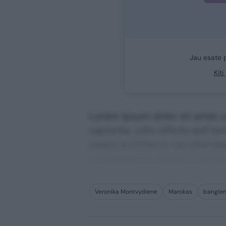
Jau esate 
Kit
Lorem ipsum dolor sit amet co
sapiente, odio officiis sed te
saepe architecto repudiandae 
consequuntur adipisci digni
Veronika Montvydienė
Marokas
bangle