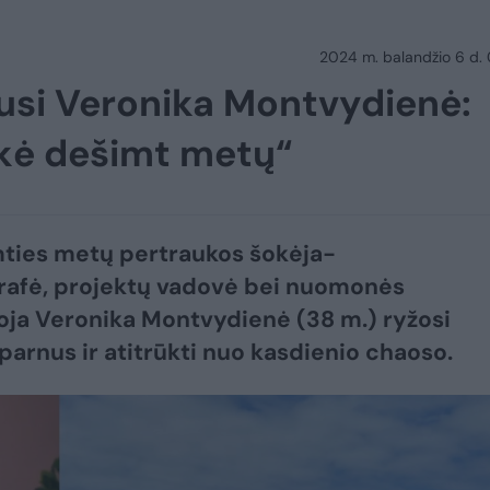
2024 m. balandžio 6 d.
usi Veronika Montvydienė:
ikė dešimt metų“
ties metų pertraukos šokėja-
rafė, projektų vadovė bei nuomonės
ja Veronika Montvydienė (38 m.) ryžosi
sparnus ir atitrūkti nuo kasdienio chaoso.