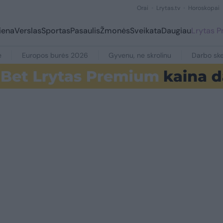
Orai
Lrytas.tv
Horoskopai
iena
Verslas
Sportas
Pasaulis
Žmonės
Sveikata
Daugiau
Lrytas 
e
Europos burės 2026
Gyvenu, ne skrolinu
Darbo ske