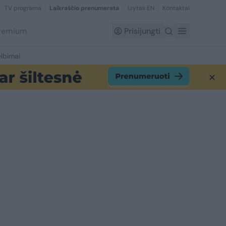
TV programa
Laikraščio prenumerata
Lrytas EN
Kontaktai
Premium
Prisijungti
lbimai