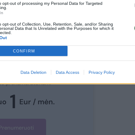
to opt-out of processing my Personal Data for Targeted
ing.
In
o opt-out of Collection, Use, Retention, Sale, and/or Sharing
ersonal Data that Is Unrelated with the Purposes for which it
lected.
Out
ite skaityti
CONFIRM
toliau?
Data Deletion
Data Access
Privacy Policy
e prie mūsų bendruomenės
ite prenumeratoriumi
1
uo
Eur / mėn.
Prenumeruoti