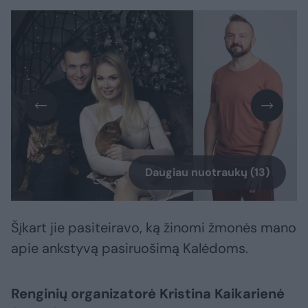
Daugiau nuotraukų (13)
Šįkart jie pasiteiravo, ką žinomi žmonės mano
apie ankstyvą pasiruošimą Kalėdoms.
Renginių organizatorė Kristina Kaikarienė