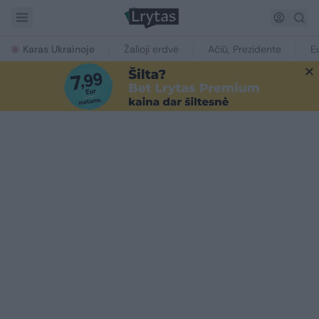
Karas Ukrainoje
Žalioji erdvė
Ačiū, Prezidente
E