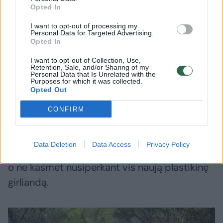
Man atrodo, kad gyvenime reikia daryti
Opted In
daugiau to, kas teikia džiaugsmą. Jei kas nors
I want to opt-out of processing my
nori klausytis kalėdinių dainų rugsėjį, kodėl to
Personal Data for Targeted Advertising.
Opted In
nedaryti? Juk niekam nekenkia. Klausimas tik,
I want to opt-out of Collection, Use,
ar įsileidžiame šventinę nuotaiką, ar tiesiog
Retention, Sale, and/or Sharing of my
Personal Data that Is Unrelated with the
tampame didelio kasmetinio komercinio
Purposes for which it was collected.
Opted Out
įvykio dalimi. Šventės daug geriau
pajuntamos kartu su draugais ar šeima
CONFIRM
verdant karštą vyną, klausantis kalėdinio
koncerto, dainuojant dainas, rašant laiškus
Data Deletion
Data Access
Privacy Policy
Kalėdų Seneliui, aplankant snieguotus kalnus,
o ne kasmet nusiperkant vis naują plastikinę
girliandą.