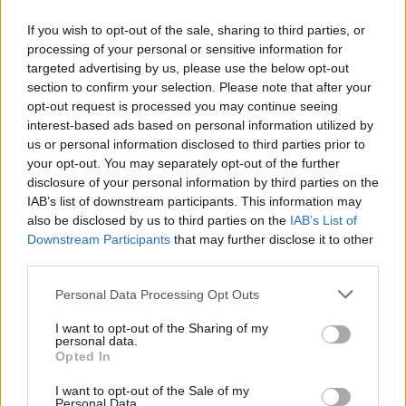
If you wish to opt-out of the sale, sharing to third parties, or
Kadangi turiu savo grožio namus, kasmet iš
processing of your personal or sensitive information for
targeted advertising by us, please use the below opt-out
anksto pradedu svarstyti, kaip juos papuošti.
section to confirm your selection. Please note that after your
Man talkina dekoruotoja, su ja aptariame
opt-out request is processed you may continue seeing
stiliaus ir puošybos detales. Jai pasakau
interest-based ads based on personal information utilized by
us or personal information disclosed to third parties prior to
savo viziją ir kaip, mano manymu, viskas
your opt-out. You may separately opt-out of the further
turėtų atrodyti. Tie, kurie turi panašius
disclosure of your personal information by third parties on the
IAB’s list of downstream participants. This information may
darbus, puoštis ir ruoštis šventėms visada
also be disclosed by us to third parties on the
IAB’s List of
pradeda anksčiau. Šiemet liksiu ištikima
Downstream Participants
that may further disclose it to other
third parties.
klasikai.
Personal Data Processing Opt Outs
Žurnalistė Fausta Marija Leščiauskaitė (31
I want to opt-out of the Sharing of my
personal data.
m.)
Opted In
I want to opt-out of the Sale of my
Personal Data.