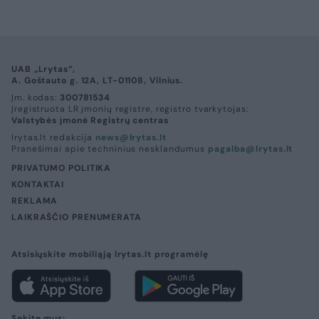
UAB „Lrytas“,
A. Goštauto g. 12A, LT-01108, Vilnius.
Įm. kodas:
300781534
Įregistruota LR įmonių registre, registro tvarkytojas:
Valstybės įmonė Registrų centras
lrytas.lt redakcija
news@lrytas.lt
Pranešimai apie techninius nesklandumus
pagalba@lrytas.lt
PRIVATUMO POLITIKA
KONTAKTAI
REKLAMA
LAIKRAŠČIO PRENUMERATA
Atsisiųskite mobiliąją lrytas.lt programėlę
Sekite mus: