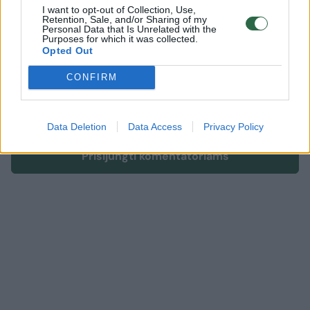
I want to opt-out of Collection, Use,
Retention, Sale, and/or Sharing of my
Personal Data that Is Unrelated with the
Komentuoti gali tik Lrytas registruoti vartotojai.
Purposes for which it was collected.
Opted Out
Prisijunkite prie registruotų vartotojų
bendruomenės ir bendraukite komentaruose!
CONFIRM
Rodyti komentarus
Data Deletion
Data Access
Privacy Policy
Prisijungti komentatoriams