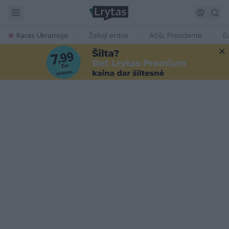
Karas Ukrainoje
Žalioji erdvė
Ačiū, Prezidente
E