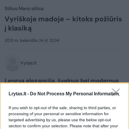
Stilius
Mano stilius
Vyriškoje madoje – kitoks požiūris
į klasiką
2013 m. balandžio 24 d. 12:04
lrytas.lt
Lengva elegancija, švelnus bei modernus
vyriškumas, tylus pasitikėjimas savimi –
Lrytas.lt -
Do Not Process My Personal Information
šio pavasario vyrų mados leitmotyvai,
diktuojami Kanų filmų festivalio žvaigždžių,
If you wish to opt-out of the sale, sharing to third parties, or
teniso bei golfo žaidėjų pamėgtų prancūzų
processing of your personal or sensitive information for
mados kūrėjų.
targeted advertising by us, please use the below opt-out
section to confirm your selection. Please note that after your