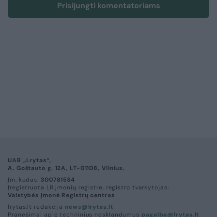
Prisijungti komentatoriams
UAB „Lrytas“,
A. Goštauto g. 12A, LT-01108, Vilnius.
Įm. kodas:
300781534
Įregistruota LR įmonių registre, registro tvarkytojas:
Valstybės įmonė Registrų centras
lrytas.lt redakcija
news@lrytas.lt
Pranešimai apie techninius nesklandumus
pagalba@lrytas.lt