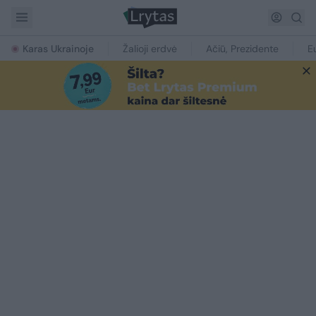
Karas Ukrainoje
Žalioji erdvė
Ačiū, Prezidente
E