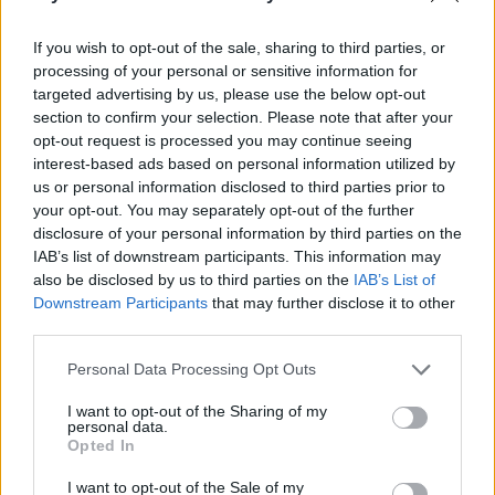
If you wish to opt-out of the sale, sharing to third parties, or
processing of your personal or sensitive information for
targeted advertising by us, please use the below opt-out
section to confirm your selection. Please note that after your
opt-out request is processed you may continue seeing
interest-based ads based on personal information utilized by
us or personal information disclosed to third parties prior to
Daugiau nuotraukų (45)
your opt-out. You may separately opt-out of the further
disclosure of your personal information by third parties on the
IAB’s list of downstream participants. This information may
also be disclosed by us to third parties on the
IAB’s List of
Likę miestuose mėgavosi parkų bei fontanų
Downstream Participants
that may further disclose it to other
teikiama gaiva. Štai vilniečiai rinkosi
third parties.
Bernardinų sodus bei senamiestį. Vilniaus
Personal Data Processing Opt Outs
gatvėse savaitgalį buvo galima sutikti ypač
I want to opt-out of the Sharing of my
daug turistų. Dėmesį į save atkreipė ne tik jie,
personal data.
Opted In
bet ir mergvakarius šventusios merginų
I want to opt-out of the Sale of my
kompanijos.