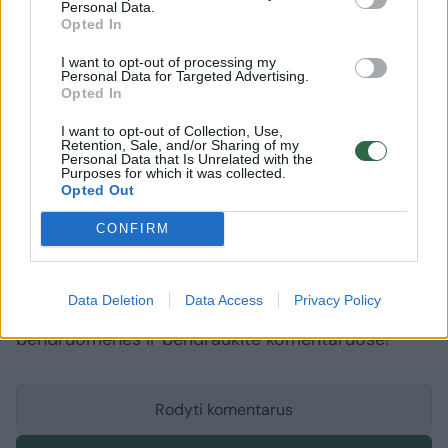
Personal Data.
Opted In
Lrytas.lt
siūlo pasigrožėti vilniečių stiliumi.
I want to opt-out of processing my
Personal Data for Targeted Advertising.
Opted In
I want to opt-out of Collection, Use,
vasara2015
Vilniaus gatvės stilius
Vasaros savaitgalis
Retention, Sale, and/or Sharing of my
Personal Data that Is Unrelated with the
Purposes for which it was collected.
Opted Out
Komentuoti po šiuo straipsniu
CONFIRM
Komentuoti gali tik Lrytas registruoti vartotojai.
Data Deletion
Data Access
Privacy Policy
Prisijunkite prie registruotų vartotojų
bendruomenės ir bendraukite komentaruose!
Rodyti komentarus