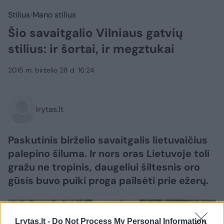
Stilius
Mano stilius
Šio savaitgalio Vilniaus gatvių
stilius: ir šortai, ir megztukai
2015 m. birželio 28 d. 16:24
lrytas.lt
Paskutinis birželio savaitgalis lietuvaičius
palepino šiluma. Ir nors oras Lietuvoje toli
gražu ne tropinis, daugeliui šiltesnis oro
gūsis buvo puiki proga pailsėti prie ežerų.
Lrytas.lt -
Do Not Process My Personal Information