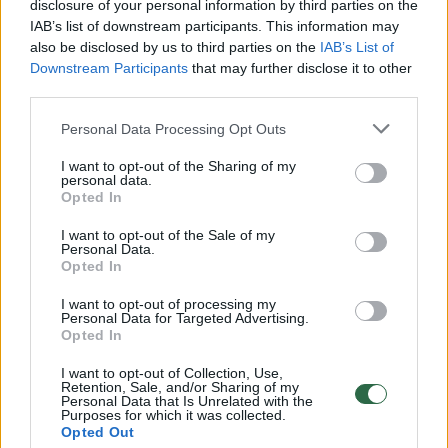
disclosure of your personal information by third parties on the
„X Faktorius“ komisiją. Internautai ūžia, kad
IAB’s list of downstream participants. This information may
also be disclosed by us to third parties on the
IAB’s List of
kūno spalvos suknelė sukuria nuogumo
Downstream Participants
that may further disclose it to other
įvaizdį.
third parties.
Personal Data Processing Opt Outs
Skandalingosios Miley Cyrus sesuo Noah
I want to opt-out of the Sharing of my
apdovanojimuose taip pat visai nesužibėjo
personal data.
Opted In
drabužių pasirinkimu. Vos 17-os mergina
I want to opt-out of the Sale of my
rinkosi juodą derinį, tačiau jo visiškai
Personal Data.
Opted In
nepritaikė prie savo figūros. Svarstoma, kad
Noah tiesiog užsimetė pirmą po ranka rastą
I want to opt-out of processing my
Personal Data for Targeted Advertising.
palaidinę ant ne itin stilingos liemenėlės.
Opted In
I want to opt-out of Collection, Use,
Retention, Sale, and/or Sharing of my
Pro akis nepraslydo ir kitos garsenybės,
Personal Data that Is Unrelated with the
Purposes for which it was collected.
bandžiusios parodyti ekstravagantišką stilių.
Opted Out