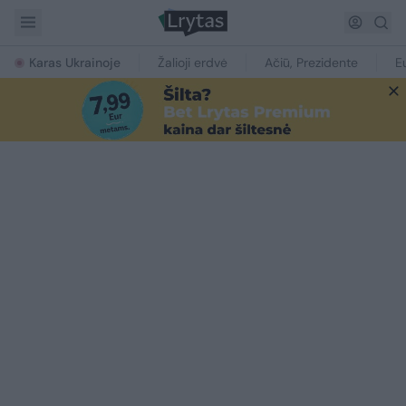
Karas Ukrainoje
Žalioji erdvė
Ačiū, Prezidente
E