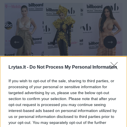
Lrytas.lt -
Do Not Process My Personal Information
Daugiau nuotraukų (20)
If you wish to opt-out of the sale, sharing to third parties, or
processing of your personal or sensitive information for
Dažnai tarp stilingiausių svečių patenkanti
targeted advertising by us, please use the below opt-out
section to confirm your selection. Please note that after your
dainininkė Nicole Scherzinger pasirinko itin
opt-out request is processed you may continue seeing
atvirą suknelę, nepalikdama vietos fantazijai.
interest-based ads based on personal information utilized by
us or personal information disclosed to third parties prior to
Visgi, taip atlikėja pakurstė kalbas apie savo
your opt-out. You may separately opt-out of the further
grįžimą į Jungtinės Karalystės muzikinio šou