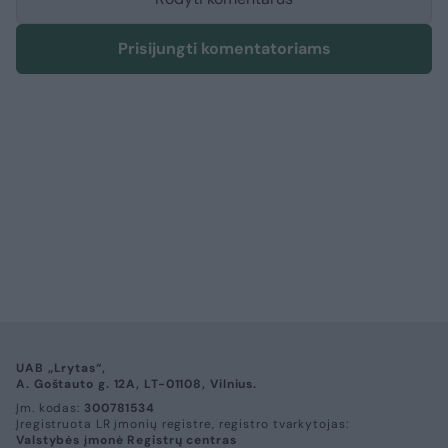
Prisijungti komentatoriams
UAB „Lrytas“,
A. Goštauto g. 12A, LT-01108, Vilnius.
Įm. kodas:
300781534
Įregistruota LR įmonių registre, registro tvarkytojas:
Valstybės įmonė Registrų centras