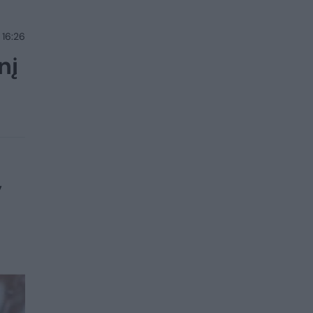
 16:26
nį
ę
,