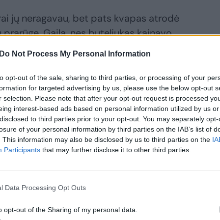
ai jų neragavau, bet pats kvapas atrodė
 prarūgę. Gaila, nes buteliukas kainavo,
s išmečiau čekį ir negalėjau pakeisti į
Do Not Process My Personal Information
to opt-out of the sale, sharing to third parties, or processing of your per
formation for targeted advertising by us, please use the below opt-out s
būtų tokio pavidalo. Galbūt tai kokia
r selection. Please note that after your opt-out request is processed y
au polietileniniame maišelyje pabuvusios
eing interest-based ads based on personal information utilized by us or
disclosed to third parties prior to your opt-out. You may separately opt-
..“ – mąstė moteris.
losure of your personal information by third parties on the IAB’s list of
. This information may also be disclosed by us to third parties on the
IA
Participants
that may further disclose it to other third parties.
ipirko sveikų sulčių – turinys sukėlė
l Data Processing Opt Outs
o opt-out of the Sharing of my personal data.