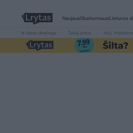
Naujausi
Skaitomiausi
Lietuvos d
Karas Ukrainoje
Žalioji erdvė
Ačiū, Prezident