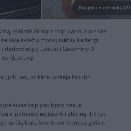
Daugiau nuotraukų (2)
atą, vilnietė Gintarė taip pat nusprendė
uteliuką šviežių morkų sulčių. Kadangi
i į darbovietę ji užsuko į Gedimino 9
i parduotuvę.
pilti jas į stiklinę, pirkėja liko itin
 buteliukas taip pat buvo vėsus.
 ir pabandžiau įsipilti į stiklinę. Tik tai,
e sulčių buteliuke buvo vientisa gleivė.