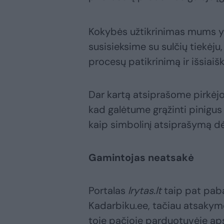
Kokybės užtikrinimas mums yra
susisieksime su sulčių tiekėju,
procesų patikrinimą ir išsiaišk
Dar kartą atsiprašome pirkėjo
kad galėtume grąžinti pinigus u
kaip simbolinį atsiprašymą dėl
Gamintojas neatsakė
Portalas
lrytas.lt
taip pat paba
Kadarbiku.ee, tačiau atsakymo
toje pačioje parduotuvėje apsi