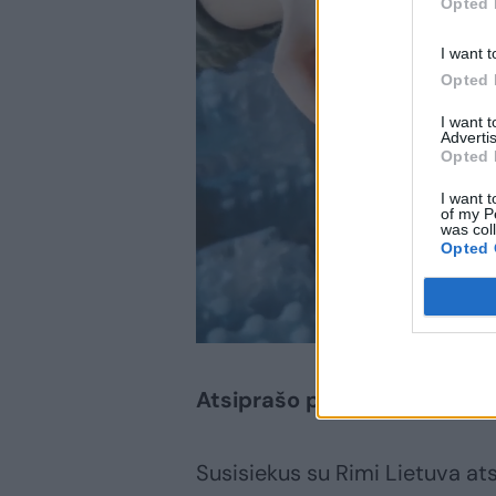
Opted 
I want t
Opted 
I want 
Advertis
Opted 
I want t
of my P
was col
Opted 
Atsiprašo pirkėjos
Susisiekus su Rimi Lietuva a