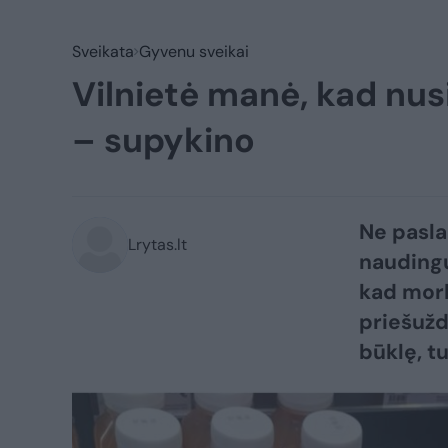
Sveikata
Gyvenu sveikai
Vilnietė manė, kad nusi
– supykino
Ne pasla
Lrytas.lt
naudingų
kad mork
priešužd
būklę, tu