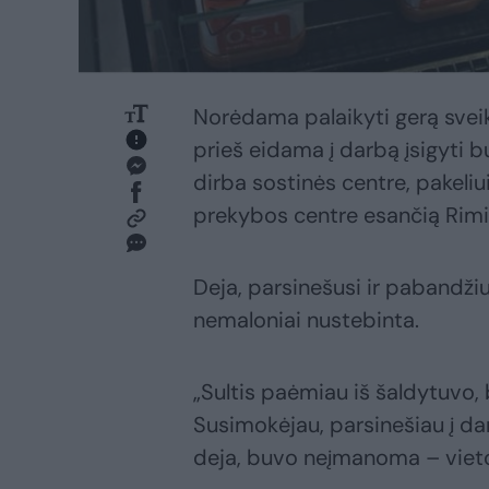
Norėdama palaikyti gerą sveik
prieš eidama į darbą įsigyti b
dirba sostinės centre, pakeliu
prekybos centre esančią Rim
Deja, parsinešusi ir pabandžiusi į
nemaloniai nustebinta.
„Sultis paėmiau iš šaldytuvo,
Susimokėjau, parsinešiau į darbą
deja, buvo neįmanoma – vietoj