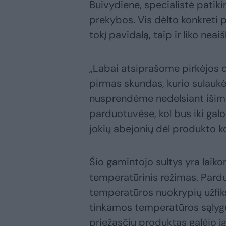
Buivydiene, specialistė patiki
prekybos. Vis dėlto konkreti pr
tokį pavidalą, taip ir liko neaiš
„Labai atsiprašome pirkėjos d
pirmas skundas, kurio sulaukė
nusprendėme nedelsiant išimti
parduotuvėse, kol bus iki galo 
jokių abejonių dėl produkto k
Šio gamintojo sultys yra laik
temperatūrinis režimas. Pardu
temperatūros nuokrypių užfik
tinkamos temperatūros sąlygom
priežasčių produktas galėjo įg