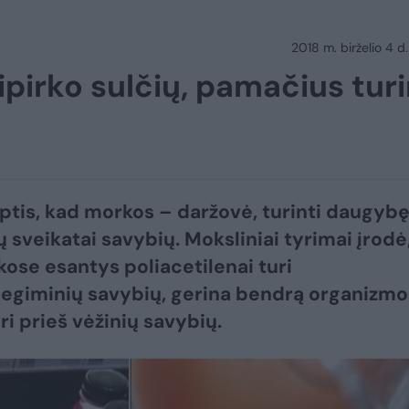
2018 m. birželio 4 d.
pirko sulčių, pamačius turi
ptis, kad morkos – daržovė, turinti daugyb
 sveikatai savybių. Moksliniai tyrimai įrodė
ose esantys poliacetilenai turi
egiminių savybių, gerina bendrą organizmo
ri prieš vėžinių savybių.