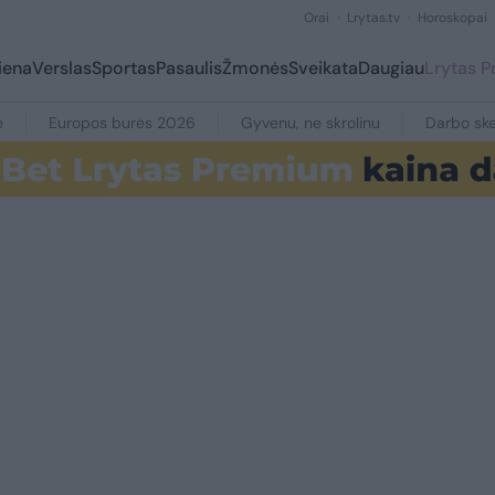
Orai
Lrytas.tv
Horoskopai
iena
Verslas
Sportas
Pasaulis
Žmonės
Sveikata
Daugiau
Lrytas 
e
Europos burės 2026
Gyvenu, ne skrolinu
Darbo ske