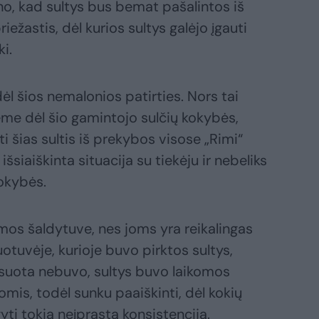
no, kad sultys bus bemat pašalintos iš
iežastis, dėl kurios sultys galėjo įgauti
ki.
ėl šios nemalonios patirties. Nors tai
me dėl šio gamintojo sulčių kokybės,
 šias sultis iš prekybos visose „Rimi“
išsiaiškinta situacija su tiekėju ir nebeliks
okybės.
omos šaldytuve, nes joms yra reikalingas
otuvėje, kurioje buvo pirktos sultys,
suota nebuvo, sultys buvo laikomos
is, todėl sunku paaiškinti, dėl kokių
yti tokią neįprastą konsistenciją.