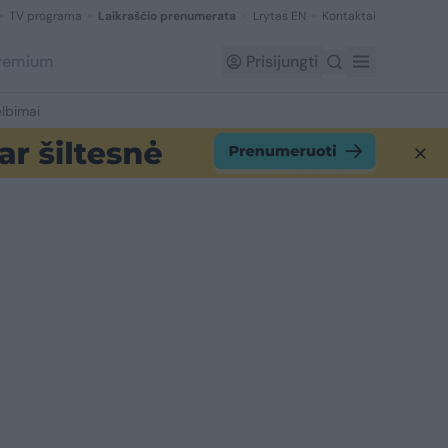
TV programa
Laikraščio prenumerata
Lrytas EN
Kontaktai
Premium
Prisijungti
lbimai