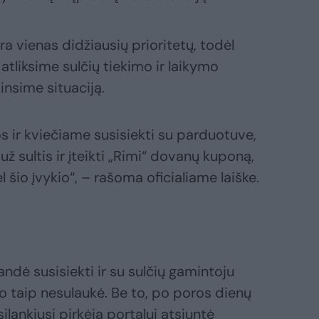
 vienas didžiausių prioritetų, todėl
 atliksime sulčių tiekimo ir laikymo
insime situaciją.
s ir kviečiame susisiekti su parduotuve,
ž sultis ir įteikti „Rimi“ dovanų kuponą,
 šio įvykio“, – rašoma oficialiame laiške.
ndė susisiekti ir su sulčių gamintoju
 taip nesulaukė. Be to, po poros dienų
lankiusi pirkėja portalui atsiuntė